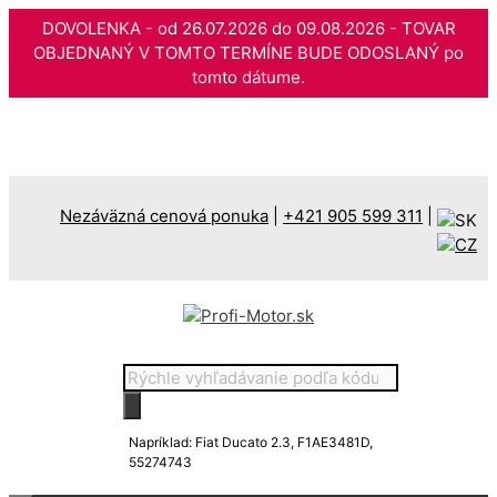
DOVOLENKA - od 26.07.2026 do 09.08.2026 - TOVAR
OBJEDNANÝ V TOMTO TERMÍNE BUDE ODOSLANÝ po
tomto dátume.
Preskočiť
na
obsah
Nezáväzná cenová ponuka
|
+421 905 599 311
|
Products
search
Napríklad: Fiat Ducato 2.3, F1AE3481D,
55274743