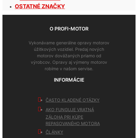
OSTATNÉ ZNAČKY
O PROFI-MOTOR
Vykonávame generálne opravy motorov
úžitkových vozidiel. Predaj nových
motorov dovážaných priamo od
výrobcov. Opravy aj výmeny motorov
robíme v našom servise.
INFORMÁCIE
ČASTO KLADENÉ OTÁZKY
AKO FUNGUJE VRATNÁ
ZÁLOHA PRI KÚPE
REPASOVANÉHO MOTORA
ČLÁNKY