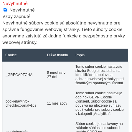
Nevyhnutné
Nevyhnutné
Vždy zapnuté
Nevyhnutné súbory cookie sú absolútne nevyhnutné pre
správne fungovanie webovej stránky. Tieto súbory cookie
anonymne zaisťujú základné funkcie a bezpečnostné prvky
webovej stránky.
Cookie
Dĺžka trvania
Popis
Tento súbor cookie nastavuje
služba Google recaptcha na
5 mesiacov
_GRECAPTCHA
identifikáciu robotov na
27 dní
ochranu webovej stránky pred
škodlivými spamovými útokmi.
Tento súbor cookie nastavuje
doplnok GDPR Cookie
cookielawinfo-
Consent. Súbor cookie sa
11 mesiacov
checkbox-analytics
používa na uloženie súhlasu
používateľa pre súbory cookie
v kategórii „Analytika“.
Súbor cookie je nastavený na
základe súhlasu so súbormi
cookielawinfo-
cookie GDPR na