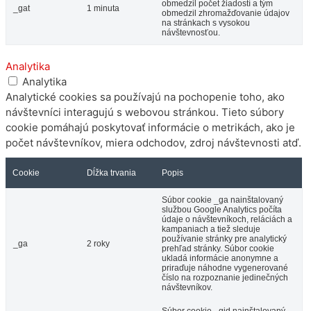
obmedzil počet žiadostí a tým
_gat
1 minuta
obmedzil zhromažďovanie údajov
na stránkach s vysokou
návštevnosťou.
Analytika
Analytika
Analytické cookies sa používajú na pochopenie toho, ako
návštevníci interagujú s webovou stránkou. Tieto súbory
cookie pomáhajú poskytovať informácie o metrikách, ako je
počet návštevníkov, miera odchodov, zdroj návštevnosti atď.
Cookie
Dĺžka trvania
Popis
Súbor cookie _ga nainštalovaný
službou Google Analytics počíta
údaje o návštevníkoch, reláciách a
kampaniach a tiež sleduje
používanie stránky pre analytický
_ga
2 roky
prehľad stránky. Súbor cookie
ukladá informácie anonymne a
priraďuje náhodne vygenerované
číslo na rozpoznanie jedinečných
návštevníkov.
Súbor cookie _gid nainštalovaný