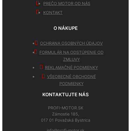
PREČO MOTOR OD NÁS
KONTAKT
O NÁKUPE
OCHRANA OSOBNÝCH ÚDAJOV
FORMULÁR NA ODSTÚPENIE OD
ZMLUVY
REKLAMAČNÉ PODMIENKY
VŠEOBECNÉ OBCHODNÉ
PODMIENKY
KONTAKTUJTE NÁS
PROFI-MOTOR.SK
Zámostie 185,
017 01 Považská Bystrica
info@profi-motor.sk