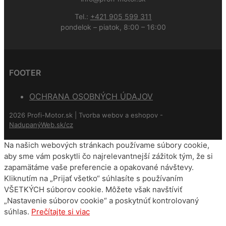
Tel.:
+421 905 599 311
pondelok – piatok, 8:00 – 16:00
FOOTER
OCHRANA OSOBNÝCH ÚDAJOV
2026 Profi-Motor.sk | Tvorba webov a eshopov -
NadupanýWeb.sk/cz
Na našich webových stránkach používame súbory cookie,
aby sme vám poskytli čo najrelevantnejší zážitok tým, že si
zapamätáme vaše preferencie a opakované návštevy.
Kliknutím na „Prijať všetko“ súhlasíte s používaním
VŠETKÝCH súborov cookie. Môžete však navštíviť
„Nastavenie súborov cookie“ a poskytnúť kontrolovaný
súhlas.
Prečítajte si viac