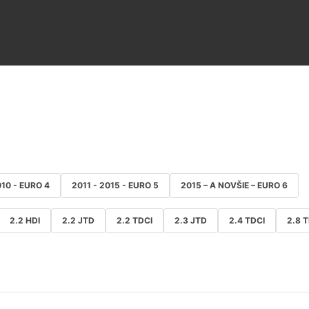
010 - EURO 4
2011 - 2015 - EURO 5
2015 – A NOVŠIE – EURO 6
2.2 HDI
2.2 JTD
2.2 TDCI
2.3 JTD
2.4 TDCI
2.8 