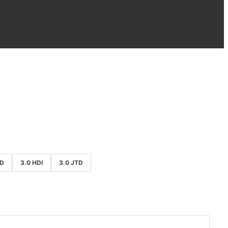
TD
3.0 HDI
3.0 JTD