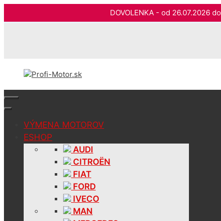
DOVOLENKA - od 26.07.2026 
Preskočiť
na
obsah
VÝMENA MOTOROV
ESHOP
AUDI
CITROËN
FIAT
FORD
IVECO
MAN