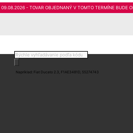
do 09.08.2026 - TOVAR OBJEDNANÝ V TOMTO TERMÍNE BUDE O
Products
search
Napríklad: Fiat Ducato 2.3, F1AE3481D, 55274743