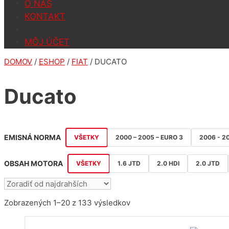
O NÁS
KONTAKT
MÔJ ÚČET
DOMOV
/
ESHOP
/
FIAT
/ DUCATO
Ducato
EMISNÁ NORMA
VŠETKY
2000 – 2005 – EURO 3
2006 - 2
OBSAH MOTORA
VŠETKY
1.6 JTD
2.0 HDI
2.0 JTD
Sorted
Zobrazených 1–20 z 133 výsledkov
by
price: