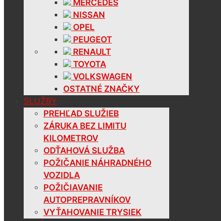
MERCEDES
NISSAN
OPEL
PEUGEOT
RENAULT
TOYOTA
VOLKSWAGEN
OSTATNÉ ZNAČKY
SLUŽBY
PREHĽAD SLUŽIEB
ZÁRUKA BEZ LIMITU
KILOMETROV
ODŤAHOVÁ SLUŽBA
POŽIČANIE NÁHRADNÉHO
VOZIDLA
POŽIČIAVANIE
AUTOPREPRAVNÍKOV
VYŤAHOVANIE TRYSIEK