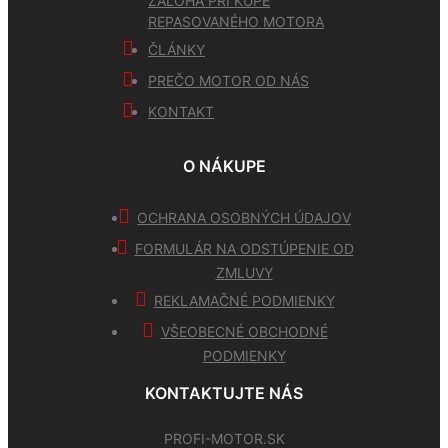
ZÁLOHA PRI KÚPE
REPASOVANÉHO MOTORA
ČLÁNKY
PREČO MOTOR OD NÁS
KONTAKT
O NÁKUPE
OCHRANA OSOBNÝCH ÚDAJOV
FORMULÁR NA ODSTÚPENIE OD
ZMLUVY
REKLAMAČNÉ PODMIENKY
VŠEOBECNÉ OBCHODNÉ
PODMIENKY
KONTAKTUJTE NÁS
PROFI-MOTOR.SK