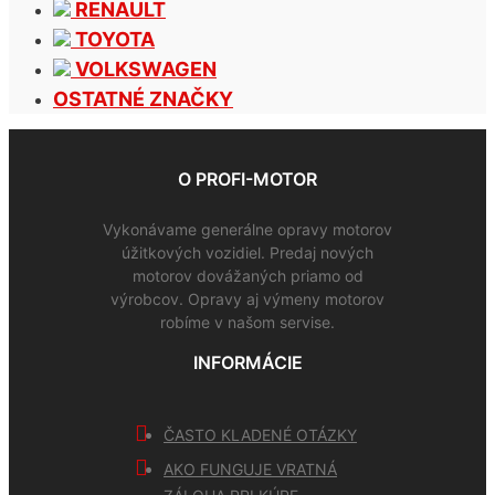
RENAULT
TOYOTA
VOLKSWAGEN
OSTATNÉ ZNAČKY
O PROFI-MOTOR
Vykonávame generálne opravy motorov
úžitkových vozidiel. Predaj nových
motorov dovážaných priamo od
výrobcov. Opravy aj výmeny motorov
robíme v našom servise.
INFORMÁCIE
ČASTO KLADENÉ OTÁZKY
AKO FUNGUJE VRATNÁ