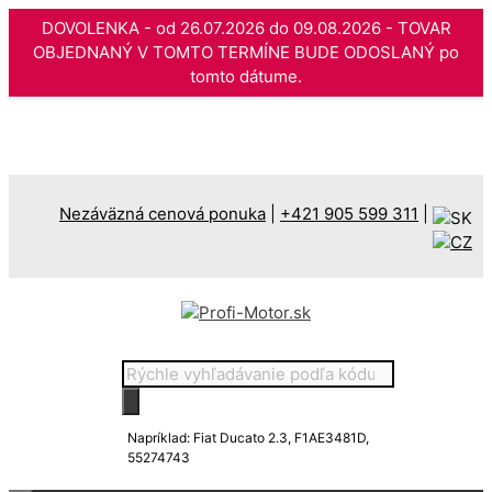
DOVOLENKA - od 26.07.2026 do 09.08.2026 - TOVAR
OBJEDNANÝ V TOMTO TERMÍNE BUDE ODOSLANÝ po
tomto dátume.
Preskočiť
na
obsah
Nezáväzná cenová ponuka
|
+421 905 599 311
|
Products
search
Napríklad: Fiat Ducato 2.3, F1AE3481D,
55274743