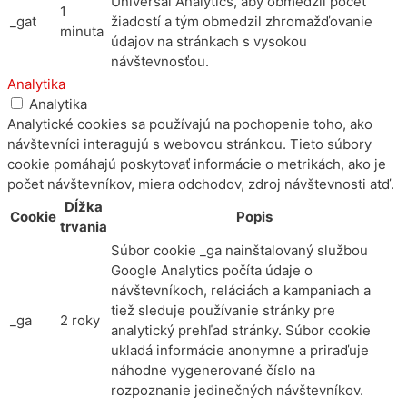
Universal Analytics, aby obmedzil počet
1
_gat
žiadostí a tým obmedzil zhromažďovanie
minuta
údajov na stránkach s vysokou
návštevnosťou.
Analytika
Analytika
Analytické cookies sa používajú na pochopenie toho, ako
návštevníci interagujú s webovou stránkou. Tieto súbory
cookie pomáhajú poskytovať informácie o metrikách, ako je
počet návštevníkov, miera odchodov, zdroj návštevnosti atď.
Dĺžka
Cookie
Popis
trvania
Súbor cookie _ga nainštalovaný službou
Google Analytics počíta údaje o
návštevníkoch, reláciách a kampaniach a
tiež sleduje používanie stránky pre
_ga
2 roky
analytický prehľad stránky. Súbor cookie
ukladá informácie anonymne a priraďuje
náhodne vygenerované číslo na
rozpoznanie jedinečných návštevníkov.