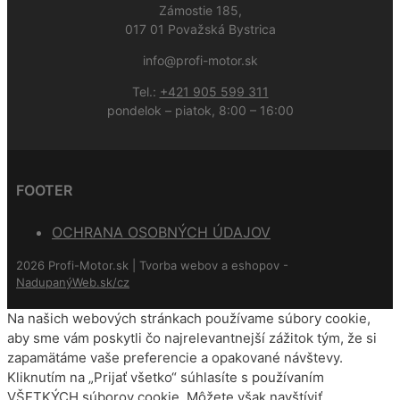
Zámostie 185,
017 01 Považská Bystrica
info@profi-motor.sk
Tel.:
+421 905 599 311
pondelok – piatok, 8:00 – 16:00
FOOTER
OCHRANA OSOBNÝCH ÚDAJOV
2026 Profi-Motor.sk | Tvorba webov a eshopov -
NadupanýWeb.sk/cz
Na našich webových stránkach používame súbory cookie,
aby sme vám poskytli čo najrelevantnejší zážitok tým, že si
zapamätáme vaše preferencie a opakované návštevy.
Kliknutím na „Prijať všetko“ súhlasíte s používaním
VŠETKÝCH súborov cookie. Môžete však navštíviť