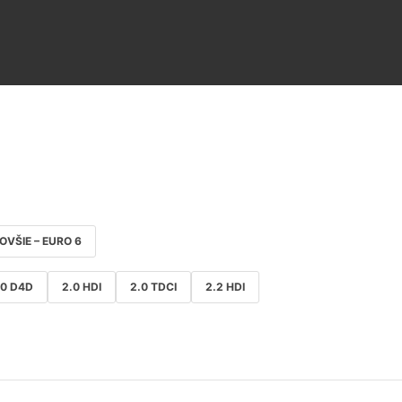
NOVŠIE – EURO 6
.0 D4D
2.0 HDI
2.0 TDCI
2.2 HDI