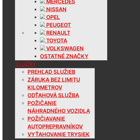
MERCEDES
NISSAN
OPEL
PEUGEOT
RENAULT
TOYOTA
VOLKSWAGEN
OSTATNÉ ZNAČKY
SLUŽBY
PREHĽAD SLUŽIEB
ZÁRUKA BEZ LIMITU
KILOMETROV
ODŤAHOVÁ SLUŽBA
POŽIČANIE
NÁHRADNÉHO VOZIDLA
POŽIČIAVANIE
AUTOPREPRAVNÍKOV
VYŤAHOVANIE TRYSIEK