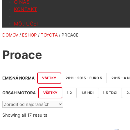
O NÁS
KONTAKT
MÔJ ÚČET
DOMOV
/
ESHOP
/
TOYOTA
/ PROACE
Proace
EMISNÁ NORMA
VŠETKY
2011 - 2015 - EURO 5
2015 – A 
OBSAH MOTORA
VŠETKY
1.2
1.5 HDI
1.5 TDCI
2
Sorted
Showing all 17 results
by
price: