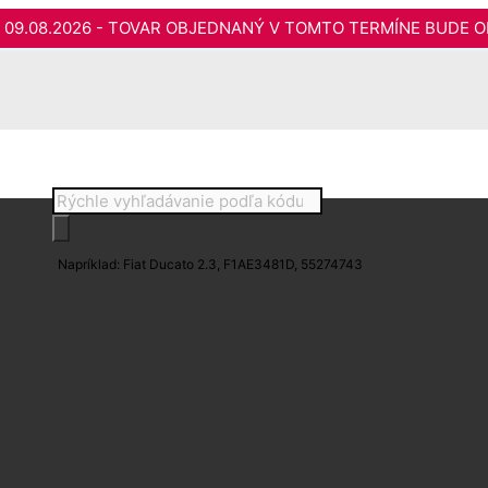
do 09.08.2026 - TOVAR OBJEDNANÝ V TOMTO TERMÍNE BUDE O
Products
search
Napríklad: Fiat Ducato 2.3, F1AE3481D, 55274743