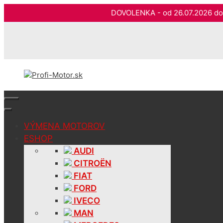
DOVOLENKA - od 26.07.2026 
Preskočiť
na
obsah
VÝMENA MOTOROV
ESHOP
AUDI
CITROËN
FIAT
FORD
IVECO
MAN