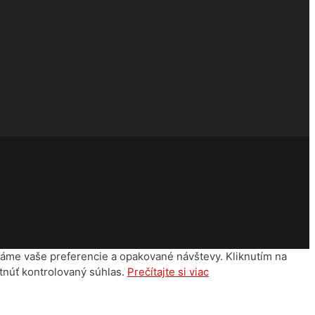
táme vaše preferencie a opakované návštevy. Kliknutím na
tnúť kontrolovaný súhlas.
Prečítajte si viac