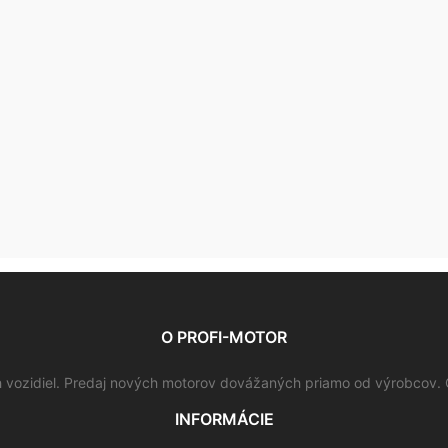
O PROFI-MOTOR
vozidiel. Predaj nových motorov dovážaných priamo od výrobcov. 
INFORMÁCIE