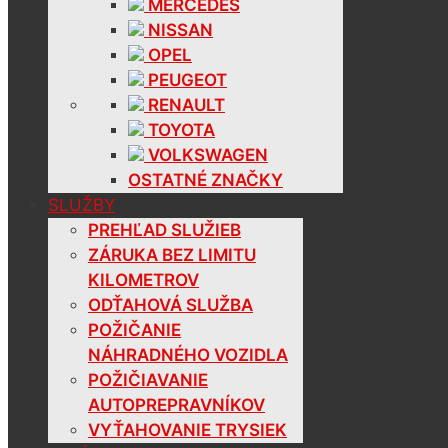
MERCEDES
NISSAN
OPEL
PEUGEOT
RENAULT
TOYOTA
VOLKSWAGEN
OSTATNÉ ZNAČKY
SLUŽBY
PREHĽAD SLUŽIEB
ZÁRUKA BEZ LIMITU
KILOMETROV
ODŤAHOVÁ SLUŽBA
POŽIČANIE
NÁHRADNÉHO VOZIDLA
POŽIČIAVANIE
AUTOPREPRAVNÍKOV
VYŤAHOVANIE TRYSIEK