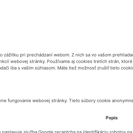
 zážitku pri prechádzaní webom. Z nich sa vo vašom prehliadač
kcií webovej stránky. Používame aj cookies tretích strán, ktor
ači iba s vaším súhlasom. Máte tiež možnosť zrušiť tieto cook
ne fungovanie webovej stránky. Tieto súbory cookie anonymne
Popis
 nastavuje služba Google recaptcha na identifikáciu robotov 