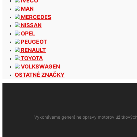
IVECO
MAN
MERCEDES
NISSAN
OPEL
PEUGEOT
RENAULT
TOYOTA
VOLKSWAGEN
OSTATNÉ ZNAČKY
Vykonávame generálne opravy motorov úžitkových 