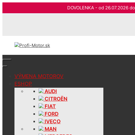
DOVOLENKA - od 26.07.2026 
Preskočiť
na
obsah
VÝMENA MOTOROV
ESHOP
AUDI
CITROËN
FIAT
FORD
IVECO
MAN