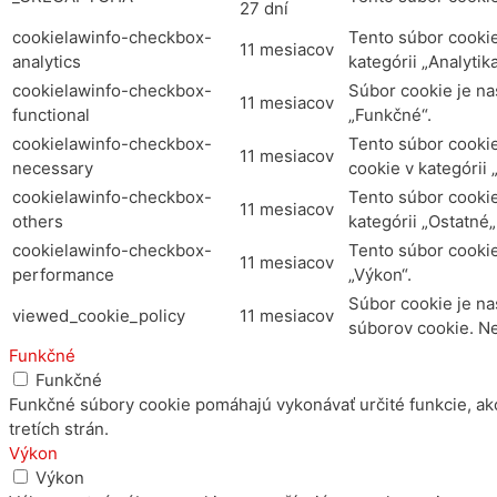
27 dní
cookielawinfo-checkbox-
Tento súbor cookie
11 mesiacov
analytics
kategórii „Analytika
cookielawinfo-checkbox-
Súbor cookie je na
11 mesiacov
functional
„Funkčné“.
cookielawinfo-checkbox-
Tento súbor cooki
11 mesiacov
necessary
cookie v kategórii
cookielawinfo-checkbox-
Tento súbor cookie
11 mesiacov
others
kategórii „Ostatné„
cookielawinfo-checkbox-
Tento súbor cooki
11 mesiacov
performance
„Výkon“.
Súbor cookie je na
viewed_cookie_policy
11 mesiacov
súborov cookie. N
Funkčné
Funkčné
Funkčné súbory cookie pomáhajú vykonávať určité funkcie, ako
tretích strán.
Výkon
Výkon