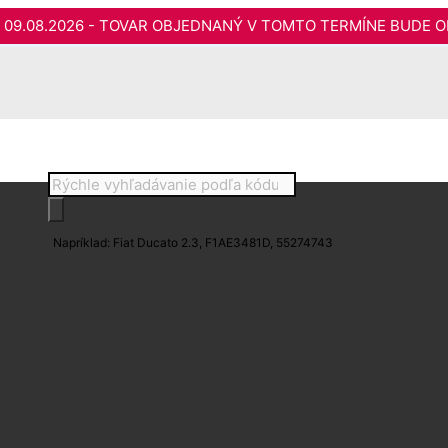
do 09.08.2026 - TOVAR OBJEDNANÝ V TOMTO TERMÍNE BUDE O
Products
search
Napríklad: Fiat Ducato 2.3, F1AE3481D, 55274743