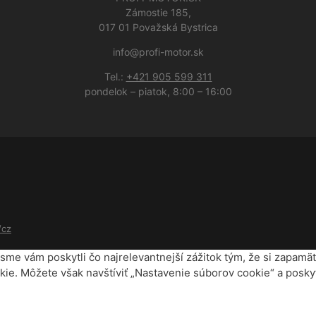
Zámostie 185,
017 01 Považská Bystrica
info@profi-motor.sk
Tel.:
+421 905 599 311
pondelok – piatok, 8:00 – 16:00
/cz
me vám poskytli čo najrelevantnejší zážitok tým, že si zapamä
ie. Môžete však navštíviť „Nastavenie súborov cookie“ a posky