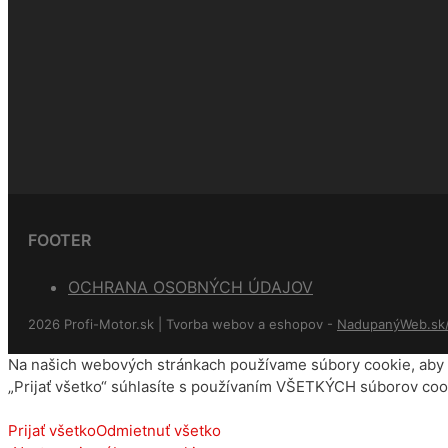
FOOTER
OCHRANA OSOBNÝCH ÚDAJOV
2026 Profi-Motor.sk | Tvorba webov a eshopov -
NadupanýWeb.sk
Na našich webových stránkach používame súbory cookie, aby s
„Prijať všetko“ súhlasíte s používaním VŠETKÝCH súborov cook
Prijať všetko
Odmietnuť všetko