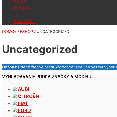
O NÁS
KONTAKT
MÔJ ÚČET
DOMOV
/
ESHOP
/ UNCATEGORIZED
Uncategorized
Neboli nájdené žiadne produkty zodpovedajúce vášmu výberu
VYHĽADÁVANIE PODĽA ZNAČKY A MODELU
AUDI
CITROËN
FIAT
FORD