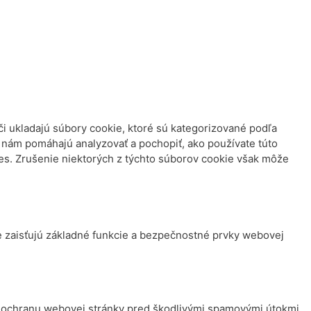
i ukladajú súbory cookie, ktoré sú kategorizované podľa
é nám pomáhajú analyzovať a pochopiť, ako používate túto
ies. Zrušenie niektorých z týchto súborov cookie však môže
 zaisťujú základné funkcie a bezpečnostné prvky webovej
na ochranu webovej stránky pred škodlivými spamovými útokmi.