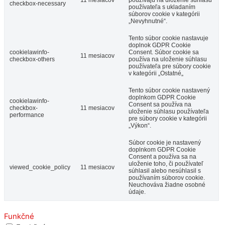
11 mesiacov
používajú na uloženie súhlasu
checkbox-necessary
používateľa s ukladaním
súborov cookie v kategórii
„Nevyhnutné“.
Tento súbor cookie nastavuje
doplnok GDPR Cookie
cookielawinfo-
Consent. Súbor cookie sa
11 mesiacov
checkbox-others
používa na uloženie súhlasu
používateľa pre súbory cookie
v kategórii „Ostatné„
Tento súbor cookie nastavený
doplnkom GDPR Cookie
cookielawinfo-
Consent sa používa na
checkbox-
11 mesiacov
uloženie súhlasu používateľa
performance
pre súbory cookie v kategórii
„Výkon“.
Súbor cookie je nastavený
doplnkom GDPR Cookie
Consent a používa sa na
uloženie toho, či používateľ
viewed_cookie_policy
11 mesiacov
súhlasil alebo nesúhlasil s
používaním súborov cookie.
Neuchováva žiadne osobné
údaje.
Funkčné