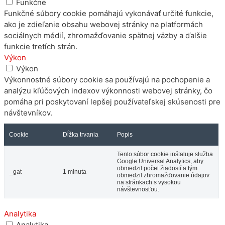
Funkčné
Funkčné súbory cookie pomáhajú vykonávať určité funkcie,
ako je zdieľanie obsahu webovej stránky na platformách
sociálnych médií, zhromažďovanie spätnej väzby a ďalšie
funkcie tretích strán.
Výkon
Výkon
Výkonnostné súbory cookie sa používajú na pochopenie a
analýzu kľúčových indexov výkonnosti webovej stránky, čo
pomáha pri poskytovaní lepšej používateľskej skúsenosti pre
návštevníkov.
Cookie
Dĺžka trvania
Popis
Tento súbor cookie inštaluje služba
Google Universal Analytics, aby
obmedzil počet žiadostí a tým
_gat
1 minuta
obmedzil zhromažďovanie údajov
na stránkach s vysokou
návštevnosťou.
Analytika
Analytika