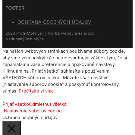
FOOTER
OCHRANA OSOBNÝCH ÚDAJOV
2026 Profi-Motor.sk | Tvorba webov a eshopov -
NadupanýWeb.sk/cz
Na našich webových stránkach používame súbory cookie,
aby sme vám poskytli čo najrelevantnejší zážitok tým, že si
zapamätáme vaše preferencie a opakované návštevy.
Kliknutím na „Prijať všetko“ súhlasíte s používaním
VŠETKÝCH súborov cookie. Môžete však navštíviť
„Nastavenie súborov cookie“ a poskytnúť kontrolovaný
súhlas.
Prečítajte si viac
Prijať všetko
Odmietnuť všetko
Nastavenie súborov cookie
Ochrana osobných údajov