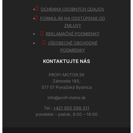
OCHRANA OSOBNÝCH ÚDAJOV
FORMULÁR NA ODSTÚPENIE OD
ZMLUVY
REKLAMAČNÉ PODMIENKY
VŠEOBECNÉ OBCHODNÉ
PODMIENKY
KONTAKTUJTE NÁS
PROFI-MOTOR.SK
Zámostie 185,
017 01 Považská Bystrica
info@profi-motor.sk
Tel.:
+421 905 599 311
pondelok – piatok, 8:00 – 16:00