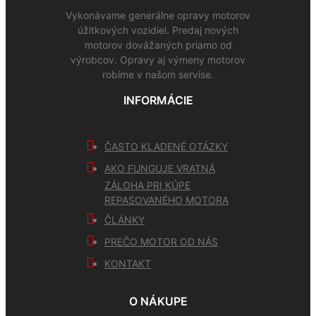
Vykonávame generálne opravy motorov
úžitkových vozidiel. Predaj nových
motorov dovážaných priamo od
výrobcov. Opravy aj výmeny motorov
robíme v našom servise.
INFORMÁCIE
ČASTO KLADENÉ OTÁZKY
AKO FUNGUJE VRATNÁ
ZÁLOHA PRI KÚPE
REPASOVANÉHO MOTORA
ČLÁNKY
PREČO MOTOR OD NÁS
KONTAKT
O NÁKUPE