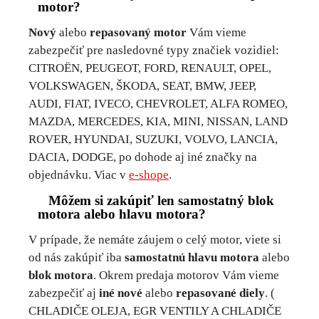
motor?
Nový
alebo
repasovaný motor
Vám vieme
zabezpečiť pre nasledovné typy značiek vozidiel:
CITROËN, PEUGEOT, FORD, RENAULT, OPEL,
VOLKSWAGEN, ŠKODA, SEAT, BMW, JEEP,
AUDI, FIAT, IVECO, CHEVROLET, ALFA ROMEO,
MAZDA, MERCEDES, KIA, MINI, NISSAN, LAND
ROVER, HYUNDAI, SUZUKI, VOLVO, LANCIA,
DACIA, DODGE, po dohode aj iné značky na
objednávku. Viac v
e-shope
.
Môžem si zakúpiť len samostatný blok
motora alebo hlavu motora?
V prípade, že nemáte záujem o celý motor, viete si
od nás zakúpiť iba
samostatnú hlavu motora
alebo
blok motora
. Okrem predaja motorov Vám vieme
zabezpečiť aj
iné nové
alebo
repasované diely
. (
CHLADIČE OLEJA, EGR VENTILY A CHLADIČE