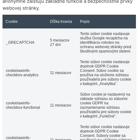
anonymne zaisťujú základné funkcie a bezpečnostné prvky
webovej stránky.
Cookie
Dĺžka trvania
Popis
Tento súbor cookie nastavuje
služba Google recaptcha na
5 mesiacov
_GRECAPTCHA
identifikáciu robotov na
27 dní
ochranu webovej stránky pred
škodlivými spamovými útokmi.
Tento súbor cookie nastavuje
doplnok GDPR Cookie
cookielawinfo-
Consent. Súbor cookie sa
11 mesiacov
checkbox-analytics
používa na uloženie súhlasu
používateľa pre súbory cookie
v kategórii „Analytika“.
Súbor cookie je nastavený na
základe súhlasu so súbormi
cookielawinfo-
cookie GDPR na
11 mesiacov
checkbox-functional
zaznamenanie súhlasu
používateľa pre súbory cookie
v kategórii „Funkčné“.
Tento súbor cookie nastavuje
doplnok GDPR Cookie
Consent. Súbory cookie sa
cookielawinfo-