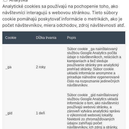
Analytické cookies sa používajú na pochopenie toho, ako
návštevníci interagujú s webovou stránkou. Tieto súbory
cookie pomáhajú poskytovať informácie o metrikách, ako je
počet návštevníkov, miera odchodov, zdroj návštevnosti atď.
Cookie
Dĺžka trvania
Popis
Súbor cookie _ga nainštalovaný
službou Google Analytics počíta
údaje o návštevníkoch, reláciách a
kampaniach a tiež sleduje
používanie stránky pre analytický
_ga
2 roky
prehľad stránky. Súbor cookie
ukladá informácie anonymne a
priraďuje náhodne vygenerované
číslo na rozpoznanie jedinečných
návštevníkov.
Súbor cookie _gid nainštalovaný
službou Google Analytics ukladá
informácie o tom, ako návštevníci
používajú webovú stránku, a
zároveň vytvára analytickú správu
_gid
1 deň
o výkonnosti webovej lokality.
Niektoré zo zhromažďovaných
údajov zahŕňajú počet
návštevníkov, ich zdroj a stránky,