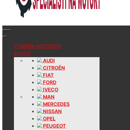
VÝMENA MOTOROV
ESHOP
AUDI
CITROËN
FIAT
FORD
IVECO
MAN
MERCEDES
NISSAN
OPEL
PEUGEOT