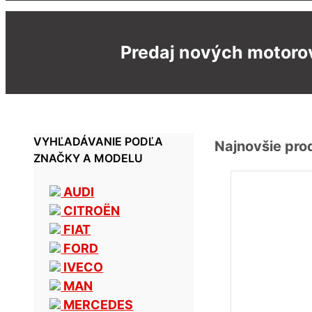
Predaj nových motorov
VYHĽADÁVANIE PODĽA
Najnovšie pro
ZNAČKY A MODELU
AUDI
CITROËN
FIAT
FORD
IVECO
MAN
MERCEDES