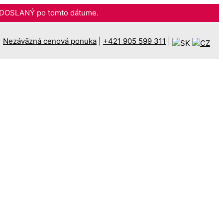
DOSLANÝ po tomto dátume.
Nezáväzná cenová ponuka
|
+421 905 599 311
|