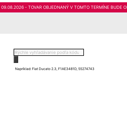
do 09.08.2026 - TOVAR OBJEDNANÝ V TOMTO TERMÍNE BUDE O
Products
search
Napríklad: Fiat Ducato 2.3, F1AE3481D, 55274743