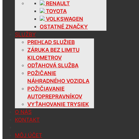
RENAULT
TOYOTA
VOLKSWAGEN
OSTATNÉ ZNAČKY
SLUŽBY
PREHĽAD SLUŽIEB
ZÁRUKA BEZ LIMITU
KILOMETROV
ODŤAHOVÁ SLUŽBA
POŽIČANIE
NÁHRADNÉHO VOZIDLA
POŽIČIAVANIE
AUTOPREPRAVNÍKOV
VYŤAHOVANIE TRYSIEK
O NÁS
KONTAKT
MÔJ ÚČET