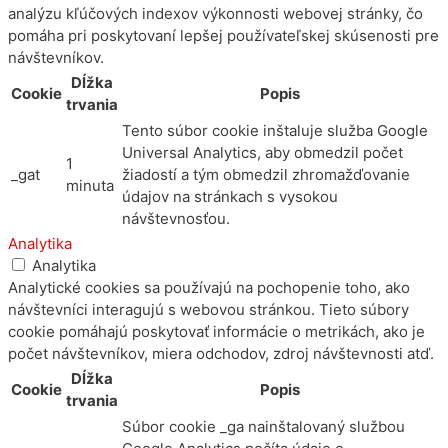
analýzu kľúčových indexov výkonnosti webovej stránky, čo
pomáha pri poskytovaní lepšej používateľskej skúsenosti pre
návštevníkov.
Dĺžka
Cookie
Popis
trvania
Tento súbor cookie inštaluje služba Google
Universal Analytics, aby obmedzil počet
1
_gat
žiadostí a tým obmedzil zhromažďovanie
minuta
údajov na stránkach s vysokou
návštevnosťou.
Analytika
Analytika
Analytické cookies sa používajú na pochopenie toho, ako
návštevníci interagujú s webovou stránkou. Tieto súbory
cookie pomáhajú poskytovať informácie o metrikách, ako je
počet návštevníkov, miera odchodov, zdroj návštevnosti atď.
Dĺžka
Cookie
Popis
trvania
Súbor cookie _ga nainštalovaný službou