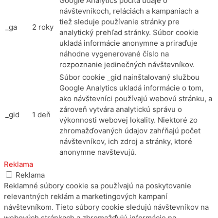
Google Analytics počíta údaje o
návštevníkoch, reláciách a kampaniach a
tiež sleduje používanie stránky pre
_ga
2 roky
analytický prehľad stránky. Súbor cookie
ukladá informácie anonymne a priraďuje
náhodne vygenerované číslo na
rozpoznanie jedinečných návštevníkov.
Súbor cookie _gid nainštalovaný službou
Google Analytics ukladá informácie o tom,
ako návštevníci používajú webovú stránku, a
zároveň vytvára analytickú správu o
_gid
1 deň
výkonnosti webovej lokality. Niektoré zo
zhromažďovaných údajov zahŕňajú počet
návštevníkov, ich zdroj a stránky, ktoré
anonymne navštevujú.
Reklama
Reklama
Reklamné súbory cookie sa používajú na poskytovanie
relevantných reklám a marketingových kampaní
návštevníkom. Tieto súbory cookie sledujú návštevníkov na
webových stránkach a zhromažďujú informácie na