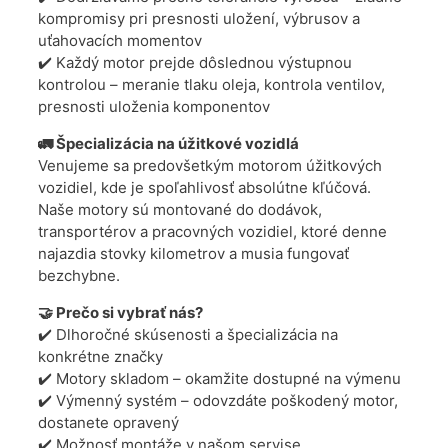
kompromisy pri presnosti uložení, výbrusov a
uťahovacích momentov
✔️ Každý motor prejde dôslednou výstupnou
kontrolou – meranie tlaku oleja, kontrola ventilov,
presnosti uloženia komponentov
🚛 Špecializácia na úžitkové vozidlá
Venujeme sa predovšetkým motorom úžitkových
vozidiel, kde je spoľahlivosť absolútne kľúčová.
Naše motory sú montované do dodávok,
transportérov a pracovných vozidiel, ktoré denne
najazdia stovky kilometrov a musia fungovať
bezchybne.
🤝 Prečo si vybrať nás?
✔️ Dlhoročné skúsenosti a špecializácia na
konkrétne značky
✔️ Motory skladom – okamžite dostupné na výmenu
✔️ Výmenný systém – odovzdáte poškodený motor,
dostanete opravený
✔️ Možnosť montáže v našom servise