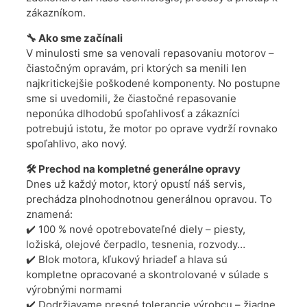
zákazníkom.
🔧 Ako sme začínali
V minulosti sme sa venovali repasovaniu motorov –
čiastočným opravám, pri ktorých sa menili len
najkritickejšie poškodené komponenty. No postupne
sme si uvedomili, že čiastočné repasovanie
neponúka dlhodobú spoľahlivosť a zákazníci
potrebujú istotu, že motor po oprave vydrží rovnako
spoľahlivo, ako nový.
🛠️ Prechod na kompletné generálne opravy
Dnes už každý motor, ktorý opustí náš servis,
prechádza plnohodnotnou generálnou opravou. To
znamená:
✔️ 100 % nové opotrebovateľné diely – piesty,
ložiská, olejové čerpadlo, tesnenia, rozvody…
✔️ Blok motora, kľukový hriadeľ a hlava sú
kompletne opracované a skontrolované v súlade s
výrobnými normami
✔️ Dodržiavame presné tolerancie výrobcu – žiadne