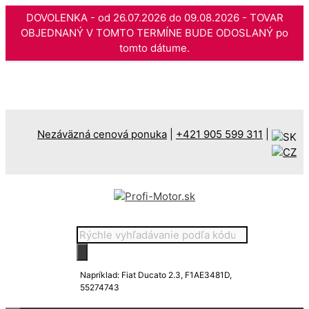
DOVOLENKA - od 26.07.2026 do 09.08.2026 - TOVAR
OBJEDNANÝ V TOMTO TERMÍNE BUDE ODOSLANÝ po
tomto dátume.
Preskočiť
na
obsah
Nezáväzná cenová ponuka
|
+421 905 599 311
|
Products
search
Napríklad: Fiat Ducato 2.3, F1AE3481D,
55274743