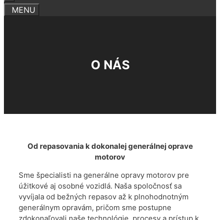
O NÁS
Od repasovania k dokonalej generálnej oprave
motorov
Sme špecialisti na generálne opravy motorov pre
úžitkové aj osobné vozidlá. Naša spoločnosť sa
vyvíjala od bežných repasov až k plnohodnotným
generálnym opravám, pričom sme postupne
zdokonaľovali naše technológie, procesy a prístup k