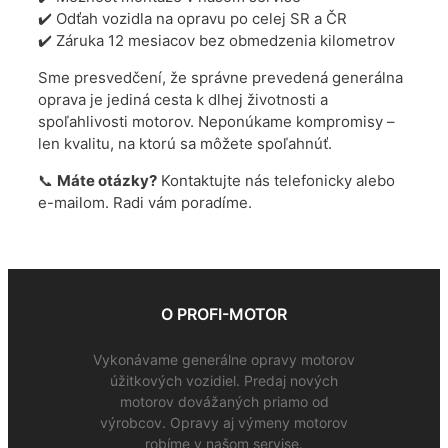
✔️ Odťah vozidla na opravu po celej SR a ČR
✔️ Záruka 12 mesiacov bez obmedzenia kilometrov
Sme presvedčení, že správne prevedená generálna
oprava je jediná cesta k dlhej životnosti a
spoľahlivosti motorov. Neponúkame kompromisy –
len kvalitu, na ktorú sa môžete spoľahnúť.
📞
Máte otázky?
Kontaktujte nás telefonicky alebo
e-mailom. Radi vám poradíme.
O PROFI-MOTOR
Vykonávame generálne opravy motorov
úžitkových vozidiel. Predaj nových
motorov dovážaných priamo od
výrobcov. Opravy aj výmeny motorov
robíme v našom servise.