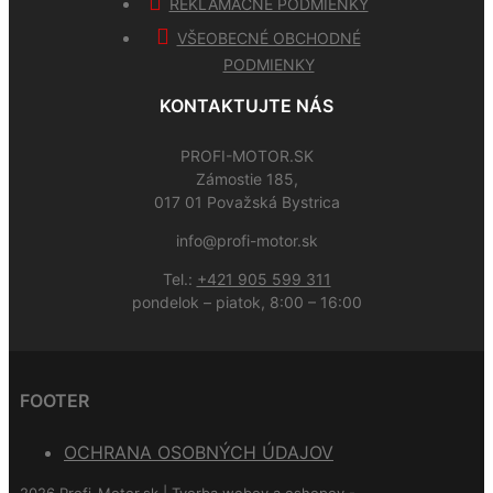
REKLAMAČNÉ PODMIENKY
VŠEOBECNÉ OBCHODNÉ
PODMIENKY
KONTAKTUJTE NÁS
PROFI-MOTOR.SK
Zámostie 185,
017 01 Považská Bystrica
info@profi-motor.sk
Tel.:
+421 905 599 311
pondelok – piatok, 8:00 – 16:00
FOOTER
OCHRANA OSOBNÝCH ÚDAJOV