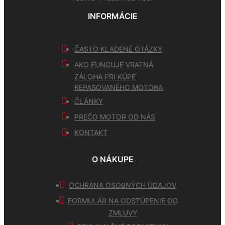
INFORMÁCIE
ČASTO KLADENÉ OTÁZKY
AKO FUNGUJE VRATNÁ
ZÁLOHA PRI KÚPE
REPASOVANÉHO MOTORA
ČLÁNKY
PREČO MOTOR OD NÁS
KONTAKT
O NÁKUPE
OCHRANA OSOBNÝCH ÚDAJOV
FORMULÁR NA ODSTÚPENIE OD
ZMLUVY