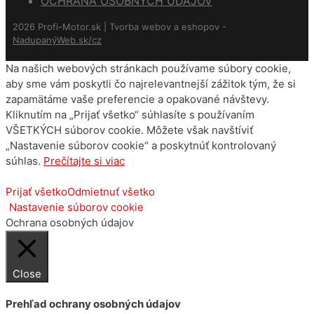
OCHRANA OSOBNÝCH ÚDAJOV
2026 Profi-Motor.sk | Tvorba webov a eshopov -
NadupanýWeb.sk/cz
Na našich webových stránkach používame súbory cookie,
aby sme vám poskytli čo najrelevantnejší zážitok tým, že si
zapamätáme vaše preferencie a opakované návštevy.
Kliknutím na „Prijať všetko“ súhlasíte s používaním
VŠETKÝCH súborov cookie. Môžete však navštíviť
„Nastavenie súborov cookie“ a poskytnúť kontrolovaný
súhlas.
Prečítajte si viac
Prijať všetko
Odmietnuť všetko
Nastavenie súborov cookie
Ochrana osobných údajov
Close
Prehľad ochrany osobných údajov