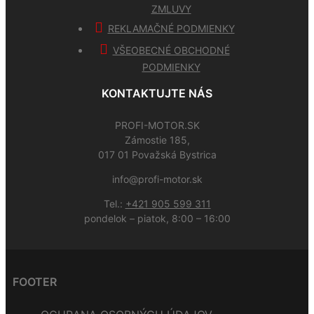
ZMLUVY
REKLAMAČNÉ PODMIENKY
VŠEOBECNÉ OBCHODNÉ
PODMIENKY
KONTAKTUJTE NÁS
PROFI-MOTOR.SK
Zámostie 185,
017 01 Považská Bystrica
info@profi-motor.sk
Tel.:
+421 905 599 311
pondelok – piatok, 8:00 – 16:00
FOOTER