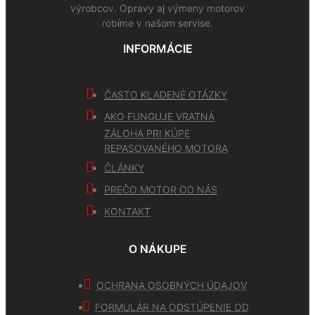
výrobcov. Opravy aj výmeny motorov
robíme v našom servise.
INFORMÁCIE
ČASTO KLADENÉ OTÁZKY
AKO FUNGUJE VRATNÁ
ZÁLOHA PRI KÚPE
REPASOVANÉHO MOTORA
ČLÁNKY
PREČO MOTOR OD NÁS
KONTAKT
O NÁKUPE
OCHRANA OSOBNÝCH ÚDAJOV
FORMULÁR NA ODSTÚPENIE OD