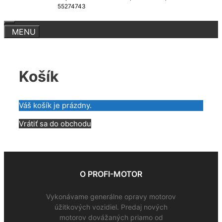
55274743
Košík
Váš košík je prázdny.
Vrátiť sa do obchodu
O PROFI-MOTOR
Vykonávame generálne opravy motorov
úžitkových vozidiel. Predaj nových
motorov dovážaných priamo od