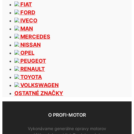
FIAT
FORD
IVECO
MAN
MERCEDES
NISSAN
OPEL
PEUGEOT
RENAULT
TOYOTA
VOLKSWAGEN
OSTATNÉ ZNAČKY
O PROFI-MOTOR
Vykonávame generálne opravy motorov