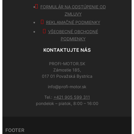
FORMULÁR NA ODSTÚPENIE OD
ZMLUVY
REKLAMAČNÉ PODMIENKY
VŠEOBECNÉ OBCHODNÉ
PODMIENKY
KONTAKTUJTE NÁS
PROFI-MOTOR.SK
Zámostie 185,
017 01 Považská Bystrica
info@profi-motor.sk
Tel.:
+421 905 599 311
pondelok – piatok, 8:00 – 16:00
FOOTER