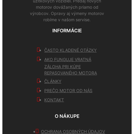
úžitkových vozidiel. Predaj nových
motorov dovážaných priamo od
výrobcov. Opravy aj výmeny motorov
robíme v našom servise.
INFORMÁCIE
ČASTO KLADENÉ OTÁZKY
AKO FUNGUJE VRATNÁ
ZÁLOHA PRI KÚPE
REPASOVANÉHO MOTORA
ČLÁNKY
PREČO MOTOR OD NÁS
KONTAKT
O NÁKUPE
OCHRANA OSOBNÝCH ÚDAJOV