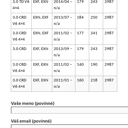
3.0 TD V6
EXF, EXN
2014/04 –
179
243
2987
4×4
n/a
3.0 CRD
EXN, EXF
2013/07 –
184
250
2987
V6 4×4
n/a
3.0 CRD
EXN, EXF
2011/02 –
177
241
2987
V6 4×4
n/a
3.0 CRD
EXF, EXN
2013/09 –
179
243
2987
n/a
3.0 CRD
EXF, EXN
2011/02 –
140
190
2987
V6 4×4
n/a
3.0 CRD
EXF, EXN
2011/01 –
160
218
2987
V6 4×4
n/a
Vaše meno (povinné)
Váš email (povinné)