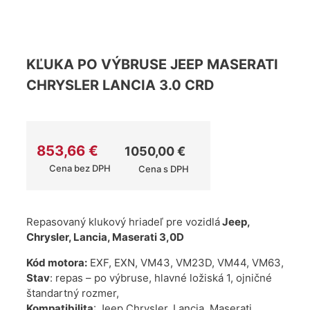
KĽUKA PO VÝBRUSE JEEP MASERATI
CHRYSLER LANCIA 3.0 CRD
853,66
€
1050,00
€
Cena bez DPH
Cena s DPH
Repasovaný klukový hriadeľ pre vozidlá
Jeep,
Chrysler, Lancia, Maserati 3,0D
Kód motora:
EXF, EXN, VM43, VM23D, VM44, VM63,
Stav
: repas – po výbruse, hlavné ložiská 1, ojničné
štandartný rozmer,
Kompatibilita
: Jeep Chrysler, Lancia, Maserati