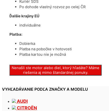
Kuriér SDS
Po dohode vlastný rozvoz po celej ČR
Ďalšie krajiny EÚ
individuálne
Platba:
Dobierka
Platba na pobočke v hotovosti
Platba kartou nie je možná
Nenašli ste motor alebo diel, ktorý hľadáte? Máme
riešenia aj mimo štandardnej ponuky.
VYHĽADÁVANIE PODĽA ZNAČKY A MODELU
AUDI
CITROËN