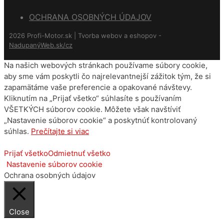
OCHRANA OSOBNÝCH ÚDAJOV
2026 Profi-Motor.sk | Tvorba webov a eshopov -
NadupanýWeb.sk/cz
Na našich webových stránkach používame súbory cookie,
aby sme vám poskytli čo najrelevantnejší zážitok tým, že si
zapamätáme vaše preferencie a opakované návštevy.
Kliknutím na „Prijať všetko“ súhlasíte s používaním
VŠETKÝCH súborov cookie. Môžete však navštíviť
„Nastavenie súborov cookie“ a poskytnúť kontrolovaný
súhlas.
Prečítajte si viac
Prijať všetko
Odmietnuť všetko
Nastavenie súborov cookie
Ochrana osobných údajov
Close