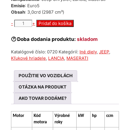
Emisie
: Euro5
Obsah
: 3,0crd (2987 cm³)
množstvo
-
+
Pridať do košíka
Kľuka
po
🕐 Doba dodania produktu:
skladom
výbruse
Jeep
Katalógové číslo:
0720
Kategórií:
Iné diely
,
JEEP
,
Maserati
Kľukové hriadele
,
LANCIA
,
MASERATI
Chrysler
Lancia
3.0
POUŽITIE VO VOZIDLÁCH
crd
OTÁZKA NA PRODUKT
AKO TOVAR DODÁME?
Motor
Kód
Výrobné
kW
hp
ccm
motora
roky