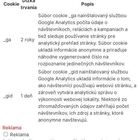
Dĺžka
Cookie
Popis
trvania
Súbor cookie _ga nainštalovaný službou
Google Analytics počíta údaje o
návštevníkoch, reláciách a kampaniach a
tiež sleduje používanie stránky pre
_ga
2 roky
analytický prehľad stránky. Súbor cookie
ukladá informácie anonymne a priraďuje
náhodne vygenerované číslo na
rozpoznanie jedinečných návštevníkov.
Súbor cookie _gid nainštalovaný službou
Google Analytics ukladá informácie o tom,
ako návštevníci používajú webovú stránku, a
zároveň vytvára analytickú správu o
_gid
1 deň
výkonnosti webovej lokality. Niektoré zo
zhromažďovaných údajov zahŕňajú počet
návštevníkov, ich zdroj a stránky, ktoré
anonymne navštevujú.
Reklama
Reklama