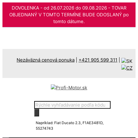
DOVOLENKA - od 26.07.2026 do 09.08.2026 - TOVAR
OBJEDNANÝ V TOMTO TERMÍNE BUDE ODOSLANÝ po
tomto dátume.
Preskočiť
na
obsah
Nezáväzná cenová ponuka
|
+421 905 599 311
|
Products
search
Napríklad: Fiat Ducato 2.3, F1AE3481D,
55274743