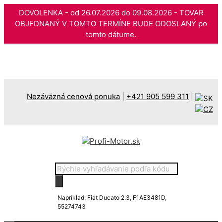
DOVOLENKA - od 26.07.2026 do 09.08.2026 - TOVAR
OBJEDNANÝ V TOMTO TERMÍNE BUDE ODOSLANÝ po
tomto dátume.
Preskočiť
na
obsah
Nezáväzná cenová ponuka
|
+421 905 599 311
|
Products
search
Napríklad: Fiat Ducato 2.3, F1AE3481D,
55274743