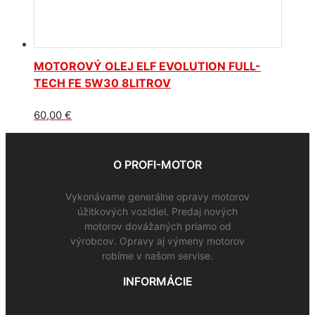
MOTOROVÝ OLEJ ELF EVOLUTION FULL-
TECH FE 5W30 8LITROV
60,00
€
O PROFI-MOTOR
Vykonávame generálne opravy motorov
úžitkových vozidiel. Predaj nových
motorov dovážaných priamo od
výrobcov. Opravy aj výmeny motorov
robíme v našom servise.
INFORMÁCIE