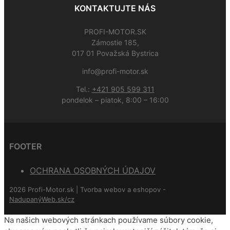
KONTAKTUJTE NÁS
PROFI-MOTOR.SK
Zámostie 185,
017 01 Považská Bystrica
info@profi-motor.sk
Tel.:
+421 905 599 311
pondelok – piatok, 8:00 – 16:00
FOOTER
OCHRANA OSOBNÝCH ÚDAJOV
2026 Profi-Motor.sk | Tvorba webov a eshopov -
NadupanýWeb.sk/cz
Na našich webových stránkach používame súbory cookie,