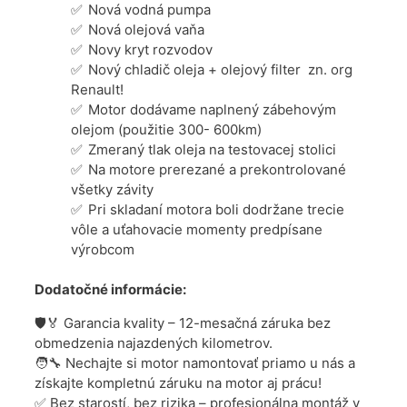
Nová vodná pumpa
Nová olejová vaňa
Novy kryt rozvodov
Nový chladič oleja + olejový filter zn. org
Renault!
Motor dodávame naplnený zábehovým
olejom (použitie 300- 600km)
Zmeraný tlak oleja na testovacej stolici
Na motore prerezané a prekontrolované
všetky závity
Pri skladaní motora boli dodržane trecie
vôle a uťahovacie momenty predpísane
výrobcom
Dodatočné informácie:
🛡️🏅 Garancia kvality – 12-mesačná záruka bez
obmedzenia najazdených kilometrov.
🧑‍🔧 Nechajte si motor namontovať priamo u nás a
získajte kompletnú záruku na motor aj prácu!
✅ Bez starostí, bez rizika – profesionálna montáž v