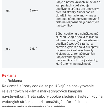
údaje o návštevníkoch, reláciách a
kampaniach a tiež sleduje
používanie stránky pre analytický
_ga
2 roky
prehľad stránky. Súbor cookie
ukladá informácie anonymne a
priraďuje náhodne vygenerované
číslo na rozpoznanie jedinečných
návštevníkov.
Súbor cookie _gid nainštalovaný
službou Google Analytics ukladá
informácie o tom, ako návštevníci
používajú webovú stránku, a
zároveň vytvára analytickú správu
_gid
1 deň
o výkonnosti webovej lokality.
Niektoré zo zhromažďovaných
údajov zahŕňajú počet
návštevníkov, ich zdroj a stránky,
ktoré anonymne navštevujú.
Reklama
Reklama
Reklamné súbory cookie sa používajú na poskytovanie
relevantných reklám a marketingových kampaní
návštevníkom. Tieto súbory cookie sledujú návštevníkov na
webových stránkach a zhromažďujú informácie na
poskytovanie prispôsobených reklám.