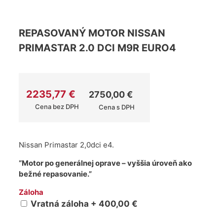
REPASOVANÝ MOTOR NISSAN
PRIMASTAR 2.0 DCI M9R EURO4
2235,77
€
2750,00
€
Cena bez DPH
Cena s DPH
Nissan Primastar 2,0dci e4.
“Motor po generálnej oprave – vyššia úroveň ako
bežné repasovanie.”
Záloha
Vratná záloha + 400,00 €