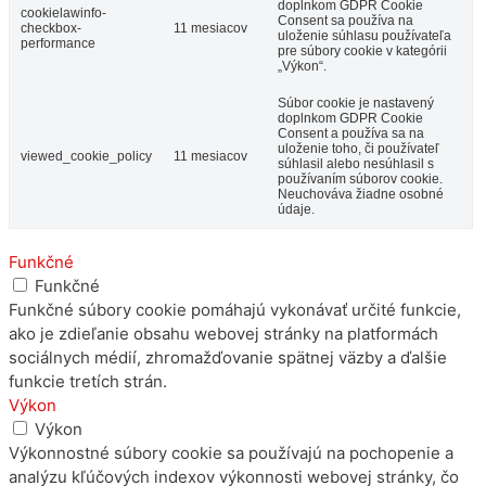
doplnkom GDPR Cookie
cookielawinfo-
Consent sa používa na
checkbox-
11 mesiacov
uloženie súhlasu používateľa
performance
pre súbory cookie v kategórii
„Výkon“.
Súbor cookie je nastavený
doplnkom GDPR Cookie
Consent a používa sa na
uloženie toho, či používateľ
viewed_cookie_policy
11 mesiacov
súhlasil alebo nesúhlasil s
používaním súborov cookie.
Neuchováva žiadne osobné
údaje.
Funkčné
Funkčné
Funkčné súbory cookie pomáhajú vykonávať určité funkcie,
ako je zdieľanie obsahu webovej stránky na platformách
sociálnych médií, zhromažďovanie spätnej väzby a ďalšie
funkcie tretích strán.
Výkon
Výkon
Výkonnostné súbory cookie sa používajú na pochopenie a
analýzu kľúčových indexov výkonnosti webovej stránky, čo