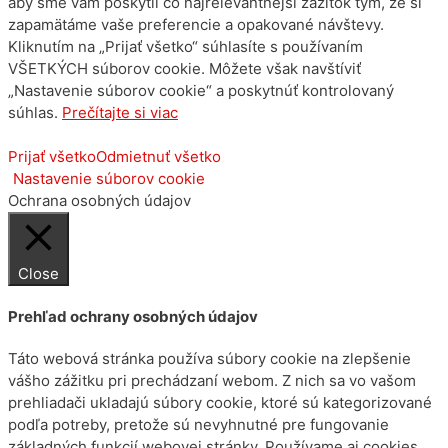
aby sme vám poskytli čo najrelevantnejší zážitok tým, že si
zapamätáme vaše preferencie a opakované návštevy.
Kliknutím na „Prijať všetko“ súhlasíte s používaním
VŠETKÝCH súborov cookie. Môžete však navštíviť
„Nastavenie súborov cookie“ a poskytnúť kontrolovaný
súhlas.
Prečítajte si viac
Prijať všetko
Odmietnuť všetko
Nastavenie súborov cookie
Ochrana osobných údajov
Close
Prehľad ochrany osobných údajov
Táto webová stránka používa súbory cookie na zlepšenie
vášho zážitku pri prechádzaní webom. Z nich sa vo vašom
prehliadači ukladajú súbory cookie, ktoré sú kategorizované
podľa potreby, pretože sú nevyhnutné pre fungovanie
základných funkcií webovej stránky. Používame aj cookies