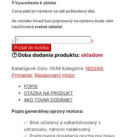
❓ Vysvetlenie k zálohe
Cena platí pri výmene za váš poškodený diel.
Ak nemáte ihneď kus pripravený na výmenu bude vám
naučtovaná
vratná záloha
!
množstvo
-
+
Repasovaný
Pridať do košíka
motor
🕐 Doba dodania produktu:
skladom
Nissan
Primastar
Katalógové číslo:
0548
Kategórie:
NISSAN
,
2.0
Primastar
,
Repasovaný motor
dci
M9R
POPIS
Euro4
OTÁZKA NA PRODUKT
AKO TOVAR DODÁME?
Popis generálnej opravy motora:
Blok očistený a odkarbónovaný v
ultrazvuku, nanovo nalakovaný
Prebrúsená dosadacia plocha pre hlavu