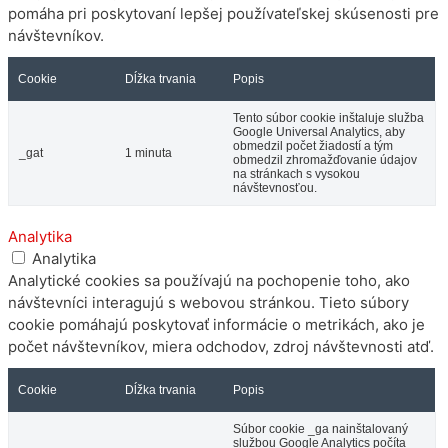
pomáha pri poskytovaní lepšej používateľskej skúsenosti pre
návštevníkov.
Cookie
Dĺžka trvania
Popis
Tento súbor cookie inštaluje služba
Google Universal Analytics, aby
obmedzil počet žiadostí a tým
_gat
1 minuta
obmedzil zhromažďovanie údajov
na stránkach s vysokou
návštevnosťou.
Analytika
Analytika
Analytické cookies sa používajú na pochopenie toho, ako
návštevníci interagujú s webovou stránkou. Tieto súbory
cookie pomáhajú poskytovať informácie o metrikách, ako je
počet návštevníkov, miera odchodov, zdroj návštevnosti atď.
Cookie
Dĺžka trvania
Popis
Súbor cookie _ga nainštalovaný
službou Google Analytics počíta