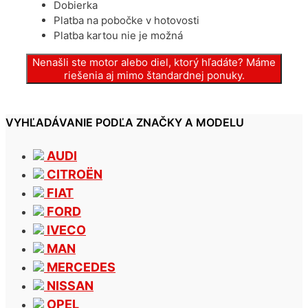
Dobierka
Platba na pobočke v hotovosti
Platba kartou nie je možná
Nenašli ste motor alebo diel, ktorý hľadáte? Máme
riešenia aj mimo štandardnej ponuky.
VYHĽADÁVANIE PODĽA ZNAČKY A MODELU
AUDI
CITROËN
FIAT
FORD
IVECO
MAN
MERCEDES
NISSAN
OPEL