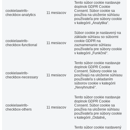
Tento súbor cookie nastavuje
doplnok GDPR Cookie
cookielawinfo-
Consent. Súbor cookie sa
11 mesiacov
checkbox-analytics
používa na uloženie súhlasu
používateľa pre súbory cookie
v kategórii „Analytika“.
Súbor cookie je nastavený na
základe súhlasu so súbormi
cookielawinfo-
cookie GDPR na
11 mesiacov
checkbox-functional
zaznamenanie súhlasu
používateľa pre súbory cookie
v kategórii „Funkčné“.
Tento súbor cookie nastavuje
doplnok GDPR Cookie
Consent. Súbory cookie sa
cookielawinfo-
11 mesiacov
používajú na uloženie súhlasu
checkbox-necessary
používateľa s ukladaním
súborov cookie v kategórii
„Nevyhnutné“.
Tento súbor cookie nastavuje
doplnok GDPR Cookie
cookielawinfo-
Consent. Súbor cookie sa
11 mesiacov
checkbox-others
používa na uloženie súhlasu
používateľa pre súbory cookie
v kategórii „Ostatné„
Tento súbor cookie nastavený