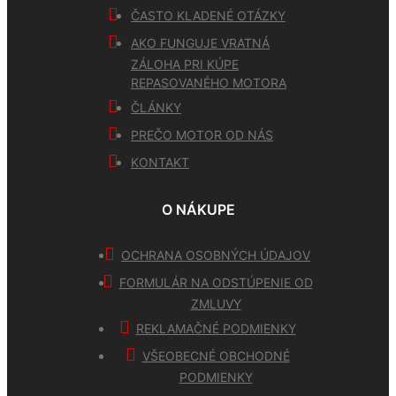
ČASTO KLADENÉ OTÁZKY
AKO FUNGUJE VRATNÁ
ZÁLOHA PRI KÚPE
REPASOVANÉHO MOTORA
ČLÁNKY
PREČO MOTOR OD NÁS
KONTAKT
O NÁKUPE
OCHRANA OSOBNÝCH ÚDAJOV
FORMULÁR NA ODSTÚPENIE OD
ZMLUVY
REKLAMAČNÉ PODMIENKY
VŠEOBECNÉ OBCHODNÉ
PODMIENKY