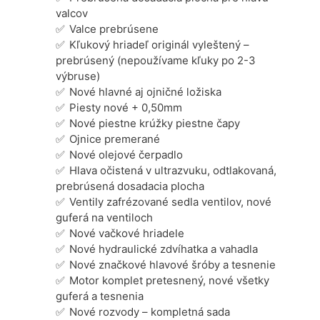
valcov
Valce prebrúsene
Kľukový hriadeľ originál vyleštený –
prebrúsený (nepoužívame kľuky po 2-3
výbruse)
Nové hlavné aj ojničné ložiska
Piesty nové + 0,50mm
Nové piestne krúžky piestne čapy
Ojnice premerané
Nové olejové čerpadlo
Hlava očistená v ultrazvuku, odtlakovaná,
prebrúsená dosadacia plocha
Ventily zafrézované sedla ventilov, nové
guferá na ventiloch
Nové vačkové hriadele
Nové hydraulické zdvíhatka a vahadla
Nové značkové hlavové šróby a tesnenie
Motor komplet pretesnený, nové všetky
guferá a tesnenia
Nové rozvody – kompletná sada