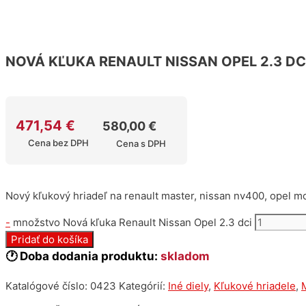
NOVÁ KĽUKA RENAULT NISSAN OPEL 2.3 DC
471,54
€
580,00
€
Cena bez DPH
Cena s DPH
Nový kľukový hriadeľ na renault master, nissan nv400, opel mo
-
množstvo Nová kľuka Renault Nissan Opel 2.3 dci
Pridať do košíka
🕐 Doba dodania produktu:
skladom
Katalógové číslo:
0423
Kategórií:
Iné diely
,
Kľukové hriadele
,