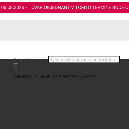
do 09.08.2026 - TOVAR OBJEDNANÝ V TOMTO TERMÍNE BUDE O
Products search
Napríklad: Fiat Ducato 2.3, F1AE3481D, 55274743