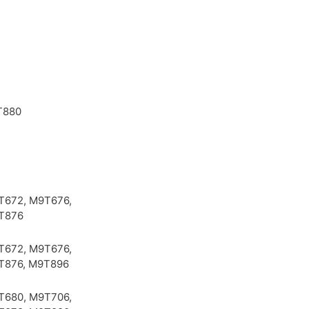
a
T880
T672, M9T676,
T876
T672, M9T676,
T876, M9T896
T680, M9T706,