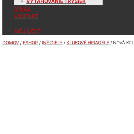
VYŤAHOVANIE TRYSIEK
O NÁS
KONTAKT
MÔJ ÚČET
DOMOV
/
ESHOP
/
INÉ DIELY
/
KĽUKOVÉ HRIADELE
/ NOVÁ KĽ