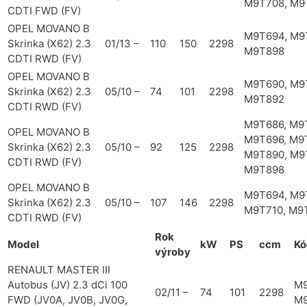
M9T708, M9
CDTI FWD (FV)
OPEL MOVANO B
M9T694, M9
Skrinka (X62) 2.3
01/13 –
110
150
2298
M9T898
CDTI RWD (FV)
OPEL MOVANO B
M9T690, M9
Skrinka (X62) 2.3
05/10 –
74
101
2298
M9T892
CDTI RWD (FV)
M9T686, M9
OPEL MOVANO B
M9T696, M9
Skrinka (X62) 2.3
05/10 –
92
125
2298
M9T890, M9
CDTI RWD (FV)
M9T898
OPEL MOVANO B
M9T694, M9
Skrinka (X62) 2.3
05/10 –
107
146
2298
M9T710, M9
CDTI RWD (FV)
Rok
Model
kW
PS
ccm
Kó
výroby
RENAULT MASTER III
Autobus (JV) 2.3 dCi 100
M9
02/11 –
74
101
2298
FWD (JV0A, JV0B, JV0G,
M9