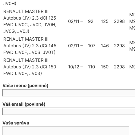
JV0H)
RENAULT MASTER III
M9
Autobus (JV) 2.3 dCi 125
02/11 –
92
125
2298
M9
FWD (JV0C, JV0D, JV0H,
M9
JV0G, JV0J)
RENAULT MASTER III
M9
Autobus (JV) 2.3 dCi 145
02/11 –
107
146
2298
M
FWD (JV0F, JV0S, JV0T)
RENAULT MASTER III
Autobus (JV) 2.3 dCi 150
10/12 –
110
150
2298
M9
FWD (JV0F, JV03)
Vaše meno (povinné)
Váš email (povinné)
Vaša správa