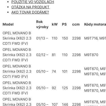
POUŽITIE VO VOZIDLÁCH
OTÁZKA NA PRODUKT
AKO TOVAR DODÁME?
Rok
Model
kW
PS
ccm
Kódy motor
výroby
OPEL MOVANO B
Skrinka (X62) 2.3
01/13 –
110
150
2298
M9T716, M9
CDTI FWD (FV)
OPEL MOVANO B
Skrinka (X62) 2.3
02/12 –
81
110
2298
M9T870
CDTI FWD (FV)
OPEL MOVANO B
M9T670, M9
Skrinka (X62) 2.3
05/10 –
74
101
2298
M9T870, M9
CDTI FWD (FV)
OPEL MOVANO B
M9T670, M9
Skrinka (X62) 2.3
05/10 –
92
125
2298
M9T870, M9
CDTI FWD (FV)
OPEL MOVANO B
M9T678, M9
Skrinka (X62) 2.3
05/10 –
107
146
2298