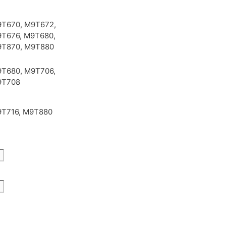
T670, M9T672,
T676, M9T680,
T870, M9T880
T680, M9T706,
9T708
T716, M9T880