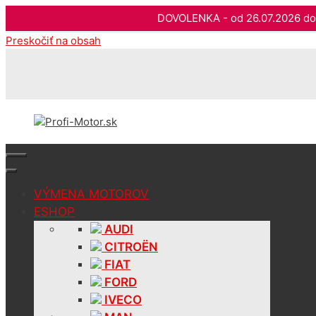
DOVOLENKA - od 26.07.2026 
Preskočiť na obsah
VÝMENA MOTOROV
ESHOP
AUDI
CITROËN
FIAT
FORD
IVECO