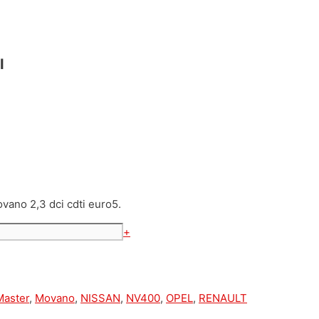
I
vano 2,3 dci cdti euro5.
+
Master
,
Movano
,
NISSAN
,
NV400
,
OPEL
,
RENAULT