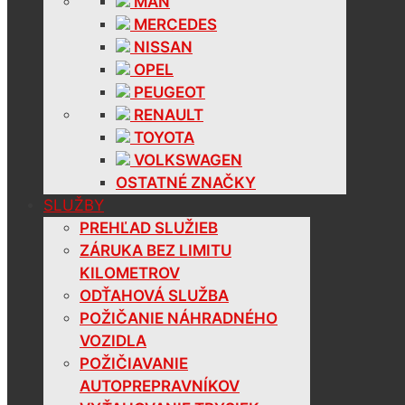
MAN
MERCEDES
NISSAN
OPEL
PEUGEOT
RENAULT
TOYOTA
VOLKSWAGEN
OSTATNÉ ZNAČKY
SLUŽBY
PREHĽAD SLUŽIEB
ZÁRUKA BEZ LIMITU
KILOMETROV
ODŤAHOVÁ SLUŽBA
POŽIČANIE NÁHRADNÉHO
VOZIDLA
POŽIČIAVANIE
AUTOPREPRAVNÍKOV