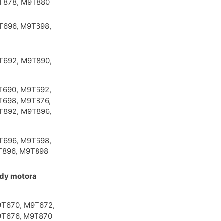
T878, M9T880
T696, M9T698,
T692, M9T890,
T690, M9T692,
T698, M9T876,
T892, M9T896,
T696, M9T698,
T896, M9T898
dy motora
T670, M9T672,
T676, M9T870