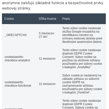
anonymne zaisťujú základné funkcie a bezpečnostné prvky
webovej stránky.
Cookie
Dĺžka trvania
Popis
Tento súbor cookie nastavuje
služba Google recaptcha na
5 mesiacov
_GRECAPTCHA
identifikáciu robotov na
27 dní
ochranu webovej stránky pred
škodlivými spamovými útokmi.
Tento súbor cookie nastavuje
doplnok GDPR Cookie
cookielawinfo-
Consent. Súbor cookie sa
11 mesiacov
checkbox-analytics
používa na uloženie súhlasu
používateľa pre súbory cookie
v kategórii „Analytika“.
Súbor cookie je nastavený na
základe súhlasu so súbormi
cookielawinfo-
cookie GDPR na
11 mesiacov
checkbox-functional
zaznamenanie súhlasu
používateľa pre súbory cookie
v kategórii „Funkčné“.
Tento súbor cookie nastavuje
doplnok GDPR Cookie
Consent. Súbory cookie sa