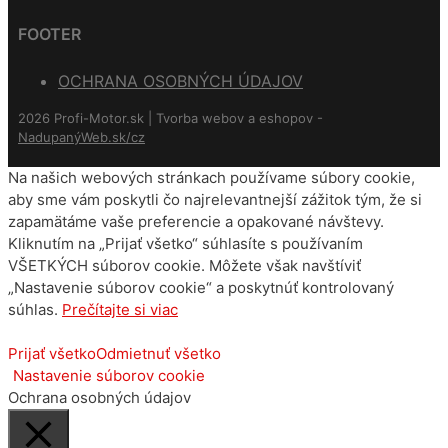
FOOTER
OCHRANA OSOBNÝCH ÚDAJOV
2026 Profi-Motor.sk | Tvorba webov a eshopov -
NadupanýWeb.sk/cz
Na našich webových stránkach používame súbory cookie,
aby sme vám poskytli čo najrelevantnejší zážitok tým, že si
zapamätáme vaše preferencie a opakované návštevy.
Kliknutím na „Prijať všetko“ súhlasíte s používaním
VŠETKÝCH súborov cookie. Môžete však navštíviť
„Nastavenie súborov cookie“ a poskytnúť kontrolovaný
súhlas.
Prečítajte si viac
Prijať všetko
Odmietnuť všetko
Nastavenie súborov cookie
Ochrana osobných údajov