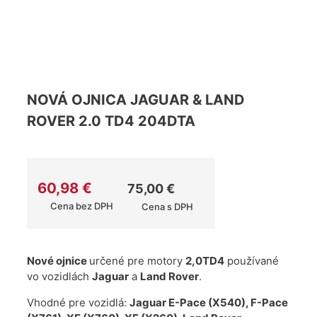
NOVÁ OJNICA JAGUAR & LAND
ROVER 2.0 TD4 204DTA
60,98
€
75,00
€
Cena bez DPH
Cena s DPH
Nové ojnice
určené pre motory
2,0TD4
používané
vo vozidlách
Jaguar
a
Land Rover
.
Vhodné pre vozidlá:
Jaguar E-Pace (X540), F-Pace