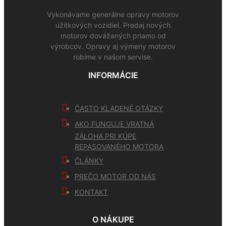
Vykonávame generálne opravy motorov
úžitkových vozidiel. Predaj nových
motorov dovážaných priamo od
výrobcov. Opravy aj výmeny motorov
robíme v našom servise.
INFORMÁCIE
ČASTO KLADENÉ OTÁZKY
AKO FUNGUJE VRATNÁ
ZÁLOHA PRI KÚPE
REPASOVANÉHO MOTORA
ČLÁNKY
PREČO MOTOR OD NÁS
KONTAKT
O NÁKUPE