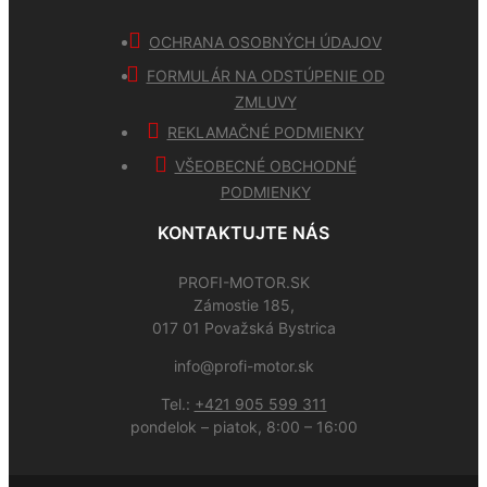
OCHRANA OSOBNÝCH ÚDAJOV
FORMULÁR NA ODSTÚPENIE OD
ZMLUVY
REKLAMAČNÉ PODMIENKY
VŠEOBECNÉ OBCHODNÉ
PODMIENKY
KONTAKTUJTE NÁS
PROFI-MOTOR.SK
Zámostie 185,
017 01 Považská Bystrica
info@profi-motor.sk
Tel.:
+421 905 599 311
pondelok – piatok, 8:00 – 16:00