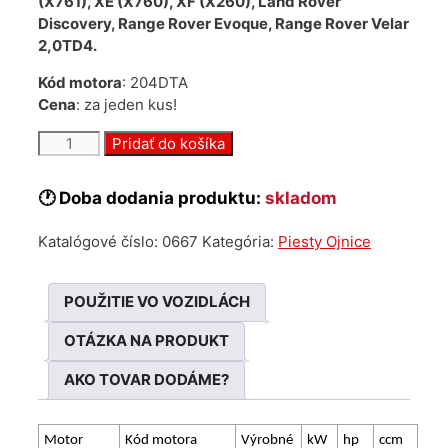
(X761), XE (X760), XF (X260), Land Rover
Discovery, Range Rover Evoque, Range Rover Velar
2,0TD4.
Kód motora
: 204DTA
Cena
: za jeden kus!
množstvo
Pridať do košíka
Nová
ojnica
🕐 Doba dodania produktu:
skladom
Jaguar
&
Katalógové číslo:
0667
Kategória:
Piesty Ojnice
Land
Rover
2.0
POUŽITIE VO VOZIDLÁCH
TD4
204DTA
OTÁZKA NA PRODUKT
AKO TOVAR DODÁME?
Motor
Kód motora
Výrobné
kW
hp
ccm