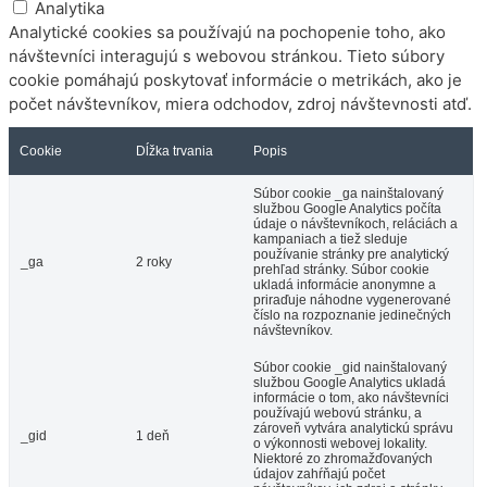
Analytika
Analytické cookies sa používajú na pochopenie toho, ako
návštevníci interagujú s webovou stránkou. Tieto súbory
cookie pomáhajú poskytovať informácie o metrikách, ako je
počet návštevníkov, miera odchodov, zdroj návštevnosti atď.
Cookie
Dĺžka trvania
Popis
Súbor cookie _ga nainštalovaný
službou Google Analytics počíta
údaje o návštevníkoch, reláciách a
kampaniach a tiež sleduje
používanie stránky pre analytický
_ga
2 roky
prehľad stránky. Súbor cookie
ukladá informácie anonymne a
priraďuje náhodne vygenerované
číslo na rozpoznanie jedinečných
návštevníkov.
Súbor cookie _gid nainštalovaný
službou Google Analytics ukladá
informácie o tom, ako návštevníci
používajú webovú stránku, a
zároveň vytvára analytickú správu
_gid
1 deň
o výkonnosti webovej lokality.
Niektoré zo zhromažďovaných
údajov zahŕňajú počet