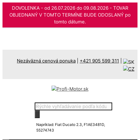
DOVOLENKA - od 26.07.2026 do 09.08.2026 - TOVAR
OBJEDNANÝ V TOMTO TERMÍNE BUDE ODOSLANÝ po
tomto dátume.
Preskočiť
na
obsah
Nezáväzná cenová ponuka
|
+421 905 599 311
|
Products
search
Napríklad: Fiat Ducato 2.3, F1AE3481D,
55274743