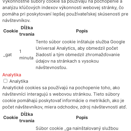
Výkonnostné súbory cookie sa používajú na pochopenie a
analýzu kľúčových indexov výkonnosti webovej stránky, čo
pomáha pri poskytovaní lepšej používateľskej skúsenosti pre
návštevníkov.
Dĺžka
Cookie
Popis
trvania
Tento súbor cookie inštaluje služba Google
Universal Analytics, aby obmedzil počet
1
_gat
žiadostí a tým obmedzil zhromažďovanie
minuta
údajov na stránkach s vysokou
návštevnosťou.
Analytika
Analytika
Analytické cookies sa používajú na pochopenie toho, ako
návštevníci interagujú s webovou stránkou. Tieto súbory
cookie pomáhajú poskytovať informácie o metrikách, ako je
počet návštevníkov, miera odchodov, zdroj návštevnosti atď.
Dĺžka
Cookie
Popis
trvania
Súbor cookie _ga nainštalovaný službou