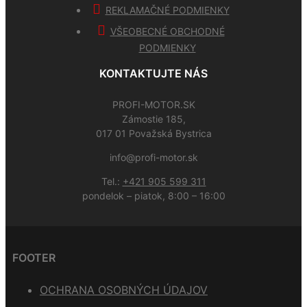
REKLAMAČNÉ PODMIENKY
VŠEOBECNÉ OBCHODNÉ
PODMIENKY
KONTAKTUJTE NÁS
PROFI-MOTOR.SK
Zámostie 185,
017 01 Považská Bystrica
info@profi-motor.sk
Tel.:
+421 905 599 311
pondelok – piatok, 8:00 – 16:00
FOOTER
OCHRANA OSOBNÝCH ÚDAJOV