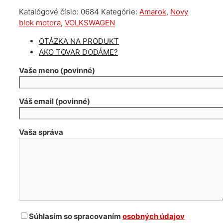
Volkswagen
Katalógové číslo:
0684
Kategórie:
Amarok
,
Novy
Amarok
blok motora
,
VOLKSWAGEN
2.0
tdi
OTÁZKA NA PRODUKT
CDB
AKO TOVAR DODÁME?
Vaše meno (povinné)
Váš email (povinné)
Vaša správa
Súhlasím so spracovaním
osobných údajov