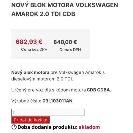
NOVÝ BLOK MOTORA VOLKSWAGEN
AMAROK 2.0 TDI CDB
682,93
€
840,00
€
Cena bez DPH
Cena s DPH
Nový blok motora
pre Volkswagen Amarok s
dieselovým motorom 2,0 TDI.
Určený pre vozidlá s kódom motora
CDB CDBA
.
Výrobné číslo:
03L103011AN.
množstvo
Nový
Pridať do košíka
blok
🕐 Doba dodania produktu:
skladom
motora