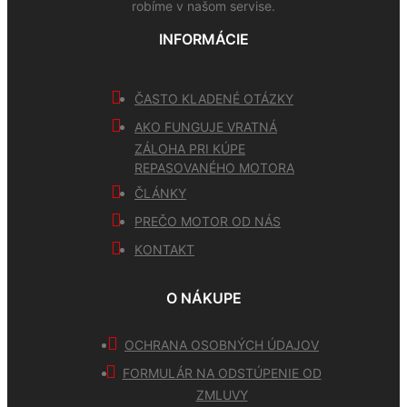
robíme v našom servise.
INFORMÁCIE
ČASTO KLADENÉ OTÁZKY
AKO FUNGUJE VRATNÁ
ZÁLOHA PRI KÚPE
REPASOVANÉHO MOTORA
ČLÁNKY
PREČO MOTOR OD NÁS
KONTAKT
O NÁKUPE
OCHRANA OSOBNÝCH ÚDAJOV
FORMULÁR NA ODSTÚPENIE OD
ZMLUVY