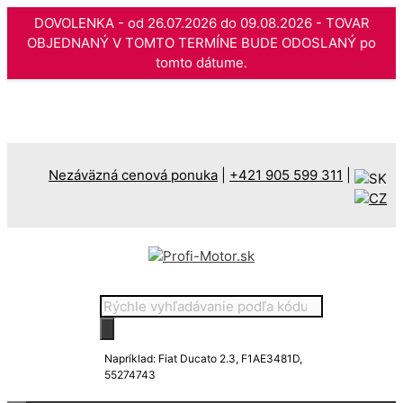
DOVOLENKA - od 26.07.2026 do 09.08.2026 - TOVAR
OBJEDNANÝ V TOMTO TERMÍNE BUDE ODOSLANÝ po
tomto dátume.
Preskočiť
na
obsah
Nezáväzná cenová ponuka
|
+421 905 599 311
|
Products
search
Napríklad: Fiat Ducato 2.3, F1AE3481D,
55274743