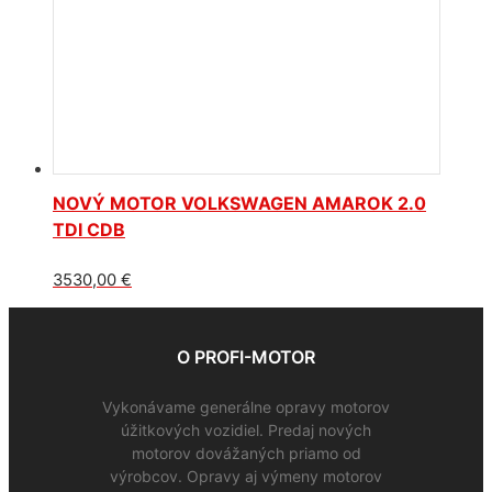
NOVÝ MOTOR VOLKSWAGEN AMAROK 2.0
TDI CDB
3530,00
€
O PROFI-MOTOR
Vykonávame generálne opravy motorov
úžitkových vozidiel. Predaj nových
motorov dovážaných priamo od
výrobcov. Opravy aj výmeny motorov