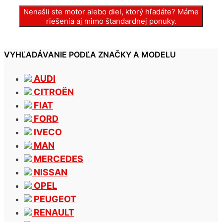
Nenašli ste motor alebo diel, ktorý hľadáte? Máme
riešenia aj mimo štandardnej ponuky.
VYHĽADÁVANIE PODĽA ZNAČKY A MODELU
AUDI
CITROËN
FIAT
FORD
IVECO
MAN
MERCEDES
NISSAN
OPEL
PEUGEOT
RENAULT