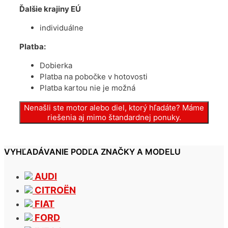
Ďalšie krajiny EÚ
individuálne
Platba:
Dobierka
Platba na pobočke v hotovosti
Platba kartou nie je možná
Nenašli ste motor alebo diel, ktorý hľadáte? Máme
riešenia aj mimo štandardnej ponuky.
VYHĽADÁVANIE PODĽA ZNAČKY A MODELU
AUDI
CITROËN
FIAT
FORD