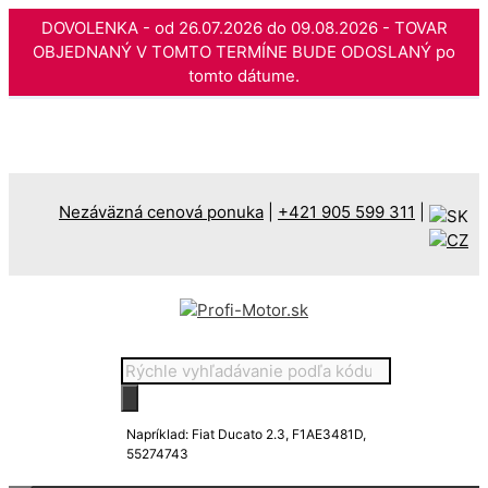
DOVOLENKA - od 26.07.2026 do 09.08.2026 - TOVAR
OBJEDNANÝ V TOMTO TERMÍNE BUDE ODOSLANÝ po
tomto dátume.
Preskočiť
na
obsah
Nezáväzná cenová ponuka
|
+421 905 599 311
|
Products
search
Napríklad: Fiat Ducato 2.3, F1AE3481D,
55274743