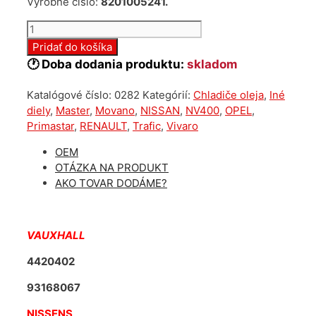
Výrobné číslo:
8201005241.
množstvo
Nový
Pridať do košíka
chladič
🕐 Doba dodania produktu:
skladom
oleja
Renault
Katalógové číslo:
0282
Kategórií:
Chladiče oleja
,
Iné
Nissan
diely
,
Master
,
Movano
,
NISSAN
,
NV400
,
OPEL
,
Opel
Primastar
,
RENAULT
,
Trafic
,
Vivaro
2.0
2.3dci
OEM
8201005241
OTÁZKA NA PRODUKT
AKO TOVAR DODÁME?
VAUXHALL
4420402
93168067
NISSENS