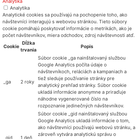
Analytika
Analytika
Analytické cookies sa používajú na pochopenie toho, ako
návštevníci interagujú s webovou stránkou. Tieto súbory
cookie pomáhajú poskytovať informácie o metrikách, ako je
počet návštevníkov, miera odchodov, zdroj návštevnosti atď.
Dĺžka
Cookie
Popis
trvania
Súbor cookie _ga nainštalovaný službou
Google Analytics počíta údaje o
návštevníkoch, reláciách a kampaniach a
tiež sleduje používanie stránky pre
_ga
2 roky
analytický prehľad stránky. Súbor cookie
ukladá informácie anonymne a priraďuje
náhodne vygenerované číslo na
rozpoznanie jedinečných návštevníkov.
Súbor cookie _gid nainštalovaný službou
Google Analytics ukladá informácie o tom,
ako návštevníci používajú webovú stránku, a
zároveň vytvára analytickú správu o
_gid
1 deň