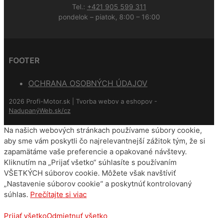
Tel.:
+421 905 599 311
pondelok – piatok, 8:00 – 16:00
FOOTER
OCHRANA OSOBNÝCH ÚDAJOV
2026 Profi-Motor.sk | Tvorba webov a eshopov -
NadupanýWeb.sk/cz
Na našich webových stránkach používame súbory cookie,
aby sme vám poskytli čo najrelevantnejší zážitok tým, že si
zapamätáme vaše preferencie a opakované návštevy.
Kliknutím na „Prijať všetko“ súhlasíte s používaním
VŠETKÝCH súborov cookie. Môžete však navštíviť
„Nastavenie súborov cookie“ a poskytnúť kontrolovaný
súhlas.
Prečítajte si viac
Prijať všetko
Odmietnuť všetko