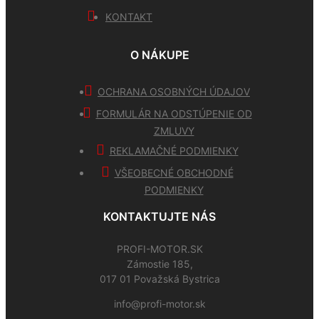
KONTAKT
O NÁKUPE
OCHRANA OSOBNÝCH ÚDAJOV
FORMULÁR NA ODSTÚPENIE OD
ZMLUVY
REKLAMAČNÉ PODMIENKY
VŠEOBECNÉ OBCHODNÉ
PODMIENKY
KONTAKTUJTE NÁS
PROFI-MOTOR.SK
Zámostie 185,
017 01 Považská Bystrica
info@profi-motor.sk