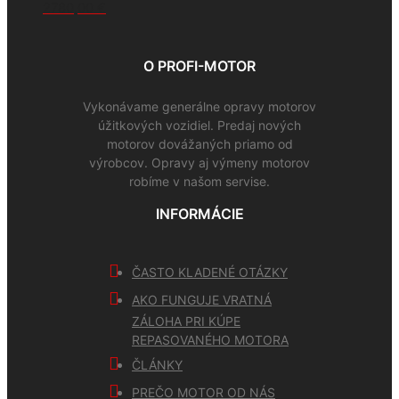
2780,00
€
O PROFI-MOTOR
Vykonávame generálne opravy motorov
úžitkových vozidiel. Predaj nových
motorov dovážaných priamo od
výrobcov. Opravy aj výmeny motorov
robíme v našom servise.
INFORMÁCIE
ČASTO KLADENÉ OTÁZKY
AKO FUNGUJE VRATNÁ
ZÁLOHA PRI KÚPE
REPASOVANÉHO MOTORA
ČLÁNKY
PREČO MOTOR OD NÁS