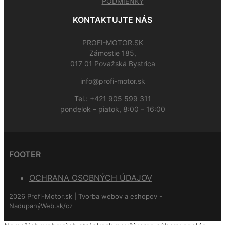
PODMIENKY
KONTAKTUJTE NÁS
PROFI-MOTOR.SK
Zámostie 185,
017 01 Považská Bystrica
info@profi-motor.sk
Tel.:
+421 905 599 311
pondelok – piatok, 8:00 – 16:00
FOOTER
OCHRANA OSOBNÝCH ÚDAJOV
2026 Profi-Motor.sk | Tvorba webov a eshopov -
NadupanýWeb.sk/cz