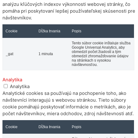
analýzu kľúčových indexov výkonnosti webovej stránky, čo
pomáha pri poskytovaní lepšej používateľskej skúsenosti pre
návštevníkov.
Cookie
Dĺžka trvania
Popis
Tento súbor cookie inštaluje služba
Google Universal Analytics, aby
obmedzil počet žiadostí a tým
_gat
1 minuta
obmedzil zhromažďovanie údajov
na stránkach s vysokou
návštevnosťou.
Analytika
Analytika
Analytické cookies sa používajú na pochopenie toho, ako
návštevníci interagujú s webovou stránkou. Tieto súbory
cookie pomáhajú poskytovať informácie o metrikách, ako je
počet návštevníkov, miera odchodov, zdroj návštevnosti atď.
Cookie
Dĺžka trvania
Popis