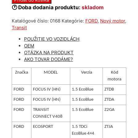
motor
🕐 Doba dodania produktu:
skladom
Ford
1.5
Katalógové číslo:
0168
Kategórie:
FORD
,
Nový motor
,
tdci
Transit
5575353
POUŽITIE VO VOZIDLÁCH
OEM
OTÁZKA NA PRODUKT
AKO TOVAR DODÁME?
Značka
MODEL
Verzia
Kód
motora
FORD
FOCUS IV (HN)
1.5 EcoBlue
ZTDB
FORD
FOCUS IV (HN)
1.5 EcoBlue
ZTDA
FORD
TRANSIT
1.5 EcoBlue
Z2GA
CONNECT V408
FORD
ECOSPORT
1.5 TDCi
ZTJA
EcoBlue 4×4