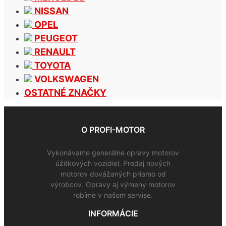
NISSAN
OPEL
PEUGEOT
RENAULT
TOYOTA
VOLKSWAGEN
OSTATNÉ ZNAČKY
O PROFI-MOTOR
Vykonávame generálne opravy motorov
úžitkových vozidiel. Predaj nových
motorov dovážaných priamo od
výrobcov. Opravy aj výmeny motorov
robíme v našom servise.
INFORMÁCIE