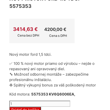
5575353
3414,63
€
4200,00
€
Cena bez DPH
Cena s DPH
Nový motor ford 1,5 tdci.
✅ 100 % nový motor priamo od výrobcu – nejde o
repasovaný ani opravovaný diel.
🔧 Možnosť odbornej montáže – zabezpečíme
profesionálnu inštaláciu.
♻️ Spätný výkupný bonus za váš poškodený motor
Kód motora:
5575353 KV6Q6006EA,
množstvo
Nový
Pridať do košíka