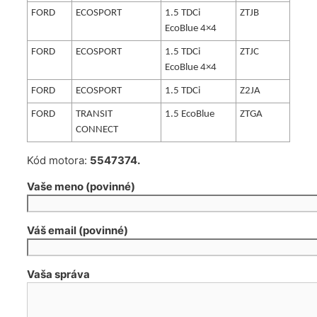
FORD
ECOSPORT
1.5 TDCi
ZTJB
EcoBlue 4×4
FORD
ECOSPORT
1.5 TDCi
ZTJC
EcoBlue 4×4
FORD
ECOSPORT
1.5 TDCi
Z2JA
FORD
TRANSIT
1.5 EcoBlue
ZTGA
CONNECT
Kód motora:
5547374.
Vaše meno (povinné)
Váš email (povinné)
Vaša správa