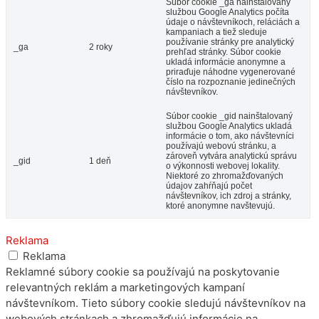
Súbor cookie _ga nainštalovaný
službou Google Analytics počíta
údaje o návštevníkoch, reláciách a
kampaniach a tiež sleduje
používanie stránky pre analytický
_ga
2 roky
prehľad stránky. Súbor cookie
ukladá informácie anonymne a
priraďuje náhodne vygenerované
číslo na rozpoznanie jedinečných
návštevníkov.
Súbor cookie _gid nainštalovaný
službou Google Analytics ukladá
informácie o tom, ako návštevníci
používajú webovú stránku, a
zároveň vytvára analytickú správu
_gid
1 deň
o výkonnosti webovej lokality.
Niektoré zo zhromažďovaných
údajov zahŕňajú počet
návštevníkov, ich zdroj a stránky,
ktoré anonymne navštevujú.
Reklama
Reklama
Reklamné súbory cookie sa používajú na poskytovanie
relevantných reklám a marketingových kampaní
návštevníkom. Tieto súbory cookie sledujú návštevníkov na
webových stránkach a zhromažďujú informácie na