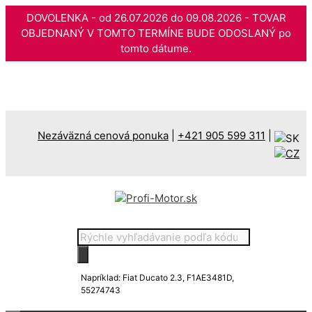
DOVOLENKA - od 26.07.2026 do 09.08.2026 - TOVAR
OBJEDNANÝ V TOMTO TERMÍNE BUDE ODOSLANÝ po
tomto dátume.
Preskočiť
na
obsah
Nezáväzná cenová ponuka
|
+421 905 599 311
|
Products
search
Napríklad: Fiat Ducato 2.3, F1AE3481D,
55274743