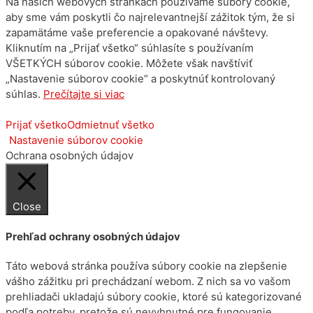
Na našich webových stránkach používame súbory cookie,
aby sme vám poskytli čo najrelevantnejší zážitok tým, že si
zapamätáme vaše preferencie a opakované návštevy.
Kliknutím na „Prijať všetko“ súhlasíte s používaním
VŠETKÝCH súborov cookie. Môžete však navštíviť
„Nastavenie súborov cookie“ a poskytnúť kontrolovaný
súhlas.
Prečítajte si viac
Prijať všetko
Odmietnuť všetko
Nastavenie súborov cookie
Ochrana osobných údajov
Close
Prehľad ochrany osobných údajov
Táto webová stránka používa súbory cookie na zlepšenie
vášho zážitku pri prechádzaní webom. Z nich sa vo vašom
prehliadači ukladajú súbory cookie, ktoré sú kategorizované
podľa potreby, pretože sú nevyhnutné pre fungovanie