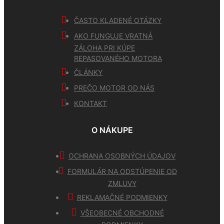
ČASTO KLADENÉ OTÁZKY
AKO FUNGUJE VRATNÁ
ZÁLOHA PRI KÚPE
REPASOVANÉHO MOTORA
ČLÁNKY
PREČO MOTOR OD NÁS
KONTAKT
O NÁKUPE
OCHRANA OSOBNÝCH ÚDAJOV
FORMULÁR NA ODSTÚPENIE OD
ZMLUVY
REKLAMAČNÉ PODMIENKY
VŠEOBECNÉ OBCHODNÉ