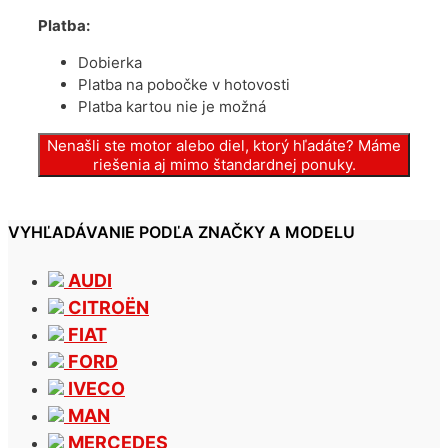
Platba:
Dobierka
Platba na pobočke v hotovosti
Platba kartou nie je možná
Nenašli ste motor alebo diel, ktorý hľadáte? Máme
riešenia aj mimo štandardnej ponuky.
VYHĽADÁVANIE PODĽA ZNAČKY A MODELU
AUDI
CITROËN
FIAT
FORD
IVECO
MAN
MERCEDES