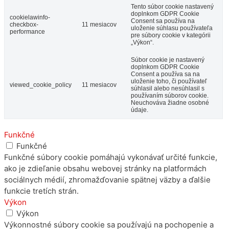
Tento súbor cookie nastavený
doplnkom GDPR Cookie
cookielawinfo-
Consent sa používa na
checkbox-
11 mesiacov
uloženie súhlasu používateľa
performance
pre súbory cookie v kategórii
„Výkon“.
Súbor cookie je nastavený
doplnkom GDPR Cookie
Consent a používa sa na
uloženie toho, či používateľ
viewed_cookie_policy
11 mesiacov
súhlasil alebo nesúhlasil s
používaním súborov cookie.
Neuchováva žiadne osobné
údaje.
Funkčné
Funkčné
Funkčné súbory cookie pomáhajú vykonávať určité funkcie,
ako je zdieľanie obsahu webovej stránky na platformách
sociálnych médií, zhromažďovanie spätnej väzby a ďalšie
funkcie tretích strán.
Výkon
Výkon
Výkonnostné súbory cookie sa používajú na pochopenie a