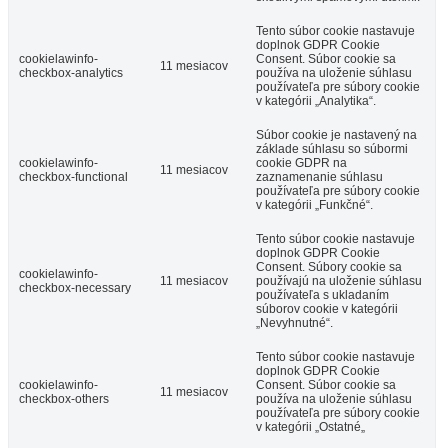
Tento súbor cookie nastavuje
doplnok GDPR Cookie
cookielawinfo-
Consent. Súbor cookie sa
11 mesiacov
checkbox-analytics
používa na uloženie súhlasu
používateľa pre súbory cookie
v kategórii „Analytika“.
Súbor cookie je nastavený na
základe súhlasu so súbormi
cookielawinfo-
cookie GDPR na
11 mesiacov
checkbox-functional
zaznamenanie súhlasu
používateľa pre súbory cookie
v kategórii „Funkčné“.
Tento súbor cookie nastavuje
doplnok GDPR Cookie
Consent. Súbory cookie sa
cookielawinfo-
11 mesiacov
používajú na uloženie súhlasu
checkbox-necessary
používateľa s ukladaním
súborov cookie v kategórii
„Nevyhnutné“.
Tento súbor cookie nastavuje
doplnok GDPR Cookie
cookielawinfo-
Consent. Súbor cookie sa
11 mesiacov
checkbox-others
používa na uloženie súhlasu
používateľa pre súbory cookie
v kategórii „Ostatné„