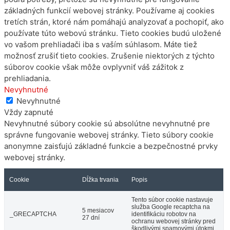
základných funkcií webovej stránky. Používame aj cookies
tretích strán, ktoré nám pomáhajú analyzovať a pochopiť, ako
používate túto webovú stránku. Tieto cookies budú uložené
vo vašom prehliadači iba s vaším súhlasom. Máte tiež
možnosť zrušiť tieto cookies. Zrušenie niektorých z týchto
súborov cookie však môže ovplyvniť váš zážitok z
prehliadania.
Nevyhnutné
Nevyhnutné
Vždy zapnuté
Nevyhnutné súbory cookie sú absolútne nevyhnutné pre
správne fungovanie webovej stránky. Tieto súbory cookie
anonymne zaisťujú základné funkcie a bezpečnostné prvky
webovej stránky.
Cookie
Dĺžka trvania
Popis
Tento súbor cookie nastavuje
služba Google recaptcha na
5 mesiacov
_GRECAPTCHA
identifikáciu robotov na
27 dní
ochranu webovej stránky pred
škodlivými spamovými útokmi.