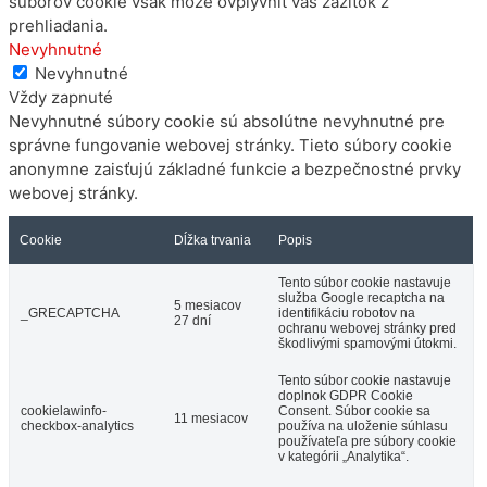
súborov cookie však môže ovplyvniť váš zážitok z
prehliadania.
Nevyhnutné
Nevyhnutné
Vždy zapnuté
Nevyhnutné súbory cookie sú absolútne nevyhnutné pre
správne fungovanie webovej stránky. Tieto súbory cookie
anonymne zaisťujú základné funkcie a bezpečnostné prvky
webovej stránky.
Cookie
Dĺžka trvania
Popis
Tento súbor cookie nastavuje
služba Google recaptcha na
5 mesiacov
_GRECAPTCHA
identifikáciu robotov na
27 dní
ochranu webovej stránky pred
škodlivými spamovými útokmi.
Tento súbor cookie nastavuje
doplnok GDPR Cookie
cookielawinfo-
Consent. Súbor cookie sa
11 mesiacov
checkbox-analytics
používa na uloženie súhlasu
používateľa pre súbory cookie
v kategórii „Analytika“.