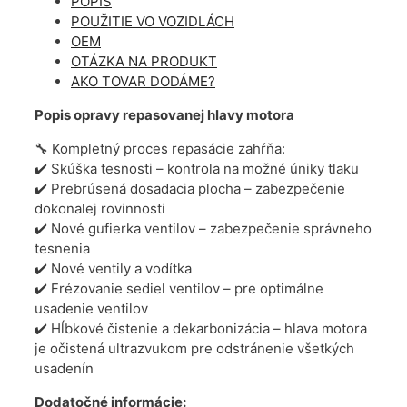
POPIS
POUŽITIE VO VOZIDLÁCH
OEM
OTÁZKA NA PRODUKT
AKO TOVAR DODÁME?
Popis opravy repasovanej hlavy motora
🔧 Kompletný proces repasácie zahŕňa:
✔️ Skúška tesnosti – kontrola na možné úniky tlaku
✔️ Prebrúsená dosadacia plocha – zabezpečenie
dokonalej rovinnosti
✔️ Nové gufierka ventilov – zabezpečenie správneho
tesnenia
✔️ Nové ventily a vodítka
✔️ Frézovanie sediel ventilov – pre optimálne
usadenie ventilov
✔️ Hĺbkové čistenie a dekarbonizácia – hlava motora
je očistená ultrazvukom pre odstránenie všetkých
usadenín
Dodatočné informácie: