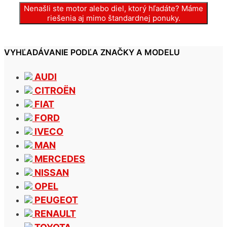
Nenašli ste motor alebo diel, ktorý hľadáte? Máme
riešenia aj mimo štandardnej ponuky.
VYHĽADÁVANIE PODĽA ZNAČKY A MODELU
AUDI
CITROËN
FIAT
FORD
IVECO
MAN
MERCEDES
NISSAN
OPEL
PEUGEOT
RENAULT