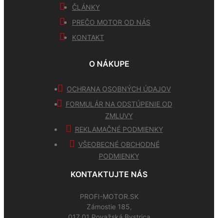
ČLÁNKY
PREČO MOTOR OD NÁS
KONTAKT
O NÁKUPE
OCHRANA OSOBNÝCH ÚDAJOV
FORMULÁR NA ODSTÚPENIE OD
ZMLUVY
REKLAMAČNÉ PODMIENKY
VŠEOBECNÉ OBCHODNÉ
PODMIENKY
KONTAKTUJTE NÁS
PROFI-MOTOR.SK
Zámostie 185,
017 01 Považská Bystrica