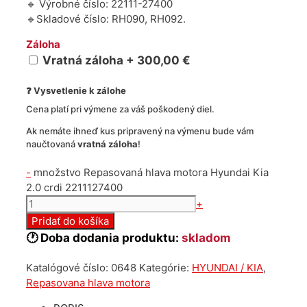
🔹 Výrobné číslo: 22111-27400
🔹Skladové číslo: RH090, RH092.
Záloha
Vratná záloha + 300,00 €
❓ Vysvetlenie k zálohe
Cena platí pri výmene za váš poškodený diel.
Ak nemáte ihneď kus pripravený na výmenu bude vám
naučtovaná
vratná záloha
!
-
množstvo Repasovaná hlava motora Hyundai Kia
2.0 crdi 2211127400
+
Pridať do košíka
🕐 Doba dodania produktu:
skladom
Katalógové číslo:
0648
Kategórie:
HYUNDAI / KIA
,
Repasovana hlava motora