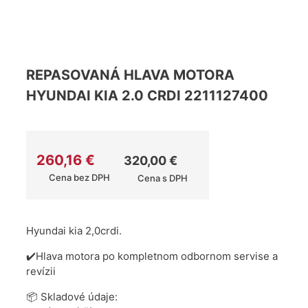
REPASOVANÁ HLAVA MOTORA
HYUNDAI KIA 2.0 CRDI 2211127400
260,16
€
320,00
€
Cena bez DPH
Cena s DPH
Hyundai kia 2,0crdi.
✔️Hlava motora po kompletnom odbornom servise a
revízii
📦 Skladové údaje: