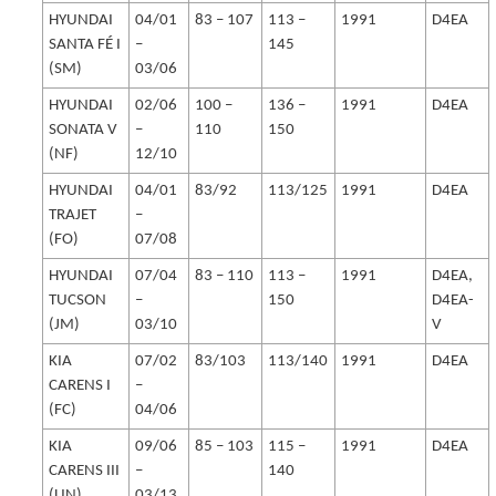
HYUNDAI
04/01
83 – 107
113 –
1991
D4EA
SANTA FÉ I
–
145
(SM)
03/06
HYUNDAI
02/06
100 –
136 –
1991
D4EA
SONATA V
–
110
150
(NF)
12/10
HYUNDAI
04/01
83/92
113/125
1991
D4EA
TRAJET
–
(FO)
07/08
HYUNDAI
07/04
83 – 110
113 –
1991
D4EA,
TUCSON
–
150
D4EA-
(JM)
03/10
V
KIA
07/02
83/103
113/140
1991
D4EA
CARENS I
–
(FC)
04/06
KIA
09/06
85 – 103
115 –
1991
D4EA
CARENS III
–
140
(UN)
03/13