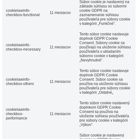
Súbor cookie je nastavený na
základe súhlasu so súbormi
cookielawinfo-
cookie GDPR na
11 mesiacov
checkbox-functional
zaznamenanie súhlasu
používateľa pre súbory cookie
v kategórii „Funkčné“.
Tento súbor cookie nastavuje
doplnok GDPR Cookie
Consent. Súbory cookie sa
cookielawinfo-
11 mesiacov
používajú na uloženie súhlasu
checkbox-necessary
používateľa s ukladaním
súborov cookie v kategórii
„Nevyhnutné“.
Tento súbor cookie nastavuje
doplnok GDPR Cookie
cookielawinfo-
Consent. Súbor cookie sa
11 mesiacov
checkbox-others
používa na uloženie súhlasu
používateľa pre súbory cookie
v kategórii „Ostatné„
Tento súbor cookie nastavený
doplnkom GDPR Cookie
cookielawinfo-
Consent sa používa na
checkbox-
11 mesiacov
uloženie súhlasu používateľa
performance
pre súbory cookie v kategórii
„Výkon“.
Súbor cookie je nastavený