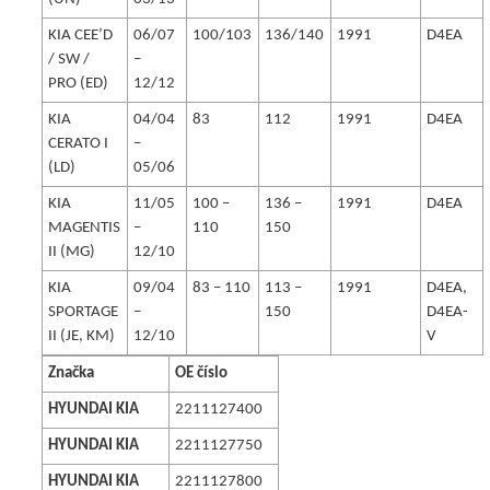
KIA CEE’D
06/07
100/103
136/140
1991
D4EA
/ SW /
–
PRO (ED)
12/12
KIA
04/04
83
112
1991
D4EA
CERATO I
–
(LD)
05/06
KIA
11/05
100 –
136 –
1991
D4EA
MAGENTIS
–
110
150
II (MG)
12/10
KIA
09/04
83 – 110
113 –
1991
D4EA,
SPORTAGE
–
150
D4EA-
II (JE, KM)
12/10
V
Značka
OE číslo
HYUNDAI KIA
2211127400
HYUNDAI KIA
2211127750
HYUNDAI KIA
2211127800