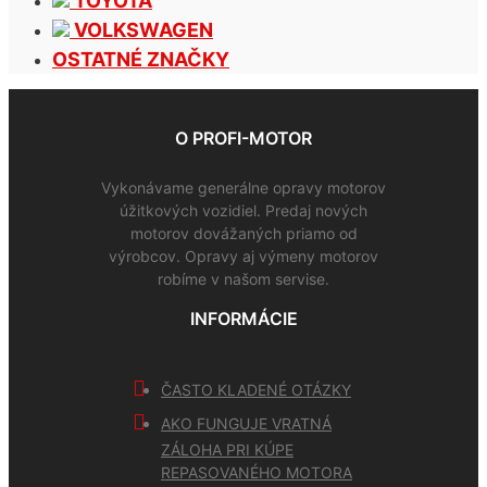
TOYOTA
VOLKSWAGEN
OSTATNÉ ZNAČKY
O PROFI-MOTOR
Vykonávame generálne opravy motorov
úžitkových vozidiel. Predaj nových
motorov dovážaných priamo od
výrobcov. Opravy aj výmeny motorov
robíme v našom servise.
INFORMÁCIE
ČASTO KLADENÉ OTÁZKY
AKO FUNGUJE VRATNÁ
ZÁLOHA PRI KÚPE
REPASOVANÉHO MOTORA