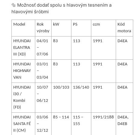
🔩 Možnosť dodať spolu s hlavovým tesnením a
hlavovými šróbmi
Model
Rok
kW
PS
ccm
Kód
výroby
motora
HYUNDAI
04/01
83
113
1991
D4EA
ELANTRA
–
III (XD)
07/06
HYUNDAI
03/01
83
113
1991
D4EA
HIGHWAY
–
VAN
03/04
HYUNDAI
10/07
100/103
136/140
1991
D4EA
i30 /
–
Kombi
06/12
(FD)
HYUNDAI
03/06
85 – 114
115 –
1991/2188
D4EA,
SANTA FÉ
–
155
D4EB
II (CM)
12/12