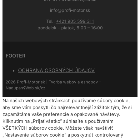
info@profi-motor.sk
Tel.:
+421 905 599 311
pondelok – piatok, 8:00 – 16:00
FOOTER
OCHRANA OSOBNÝCH ÚDAJOV
2026 Profi-Motor.sk | Tvorba webov a eshopov -
NadupanýWeb.sk/cz
Na našich webových stránkach používame súbory cookie,
aby sme vám poskytli čo najrelevantnejší zážitok tým, že si
zapamätáme vaše preferencie a opakované návštevy.
Kliknutím na „Prijať všetko“ súhlasíte s používaním
VŠETKÝCH súborov cookie. Môžete však navštíviť
„Nastavenie súborov cookie“ a poskytnúť kontrolovaný