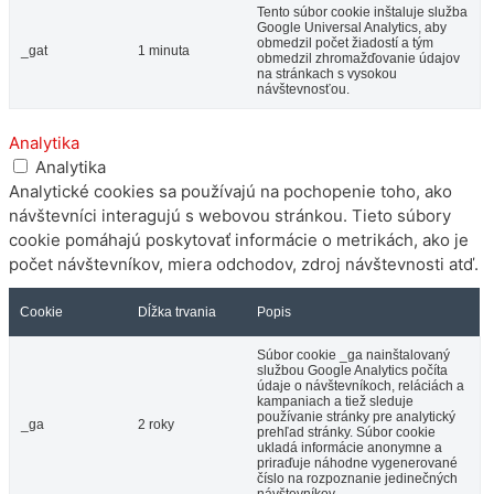
Tento súbor cookie inštaluje služba
Google Universal Analytics, aby
obmedzil počet žiadostí a tým
_gat
1 minuta
obmedzil zhromažďovanie údajov
na stránkach s vysokou
návštevnosťou.
Analytika
Analytika
Analytické cookies sa používajú na pochopenie toho, ako
návštevníci interagujú s webovou stránkou. Tieto súbory
cookie pomáhajú poskytovať informácie o metrikách, ako je
počet návštevníkov, miera odchodov, zdroj návštevnosti atď.
Cookie
Dĺžka trvania
Popis
Súbor cookie _ga nainštalovaný
službou Google Analytics počíta
údaje o návštevníkoch, reláciách a
kampaniach a tiež sleduje
používanie stránky pre analytický
_ga
2 roky
prehľad stránky. Súbor cookie
ukladá informácie anonymne a
priraďuje náhodne vygenerované
číslo na rozpoznanie jedinečných
návštevníkov.