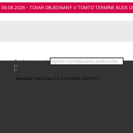
do 09.08.2026 - TOVAR OBJEDNANÝ V TOMTO TERMÍNE BUDE O
Products search
Napríklad: Fiat Ducato 2.3, F1AE3481D, 55274743