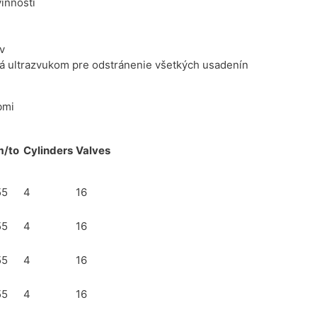
innosti
v
ená ultrazvukom pre odstránenie všetkých usadenín
bmi
m/to
Cylinders
Valves
55
4
16
55
4
16
55
4
16
55
4
16