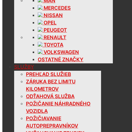
MAN
MERCEDES
NISSAN
OPEL
PEUGEOT
RENAULT
TOYOTA
VOLKSWAGEN
OSTATNÉ ZNAČKY
SLUŽBY
PREHĽAD SLUŽIEB
ZÁRUKA BEZ LIMITU
KILOMETROV
ODŤAHOVÁ SLUŽBA
POŽIČANIE NÁHRADNÉHO
VOZIDLA
POŽIČIAVANIE
AUTOPREPRAVNÍKOV