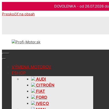
DOVOLENKA - od 26.07.2026 
Preskočiť na obsah
VÝMENA MOTOROV
ESHOP
AUDI
CITROËN
FIAT
FORD
IVECO