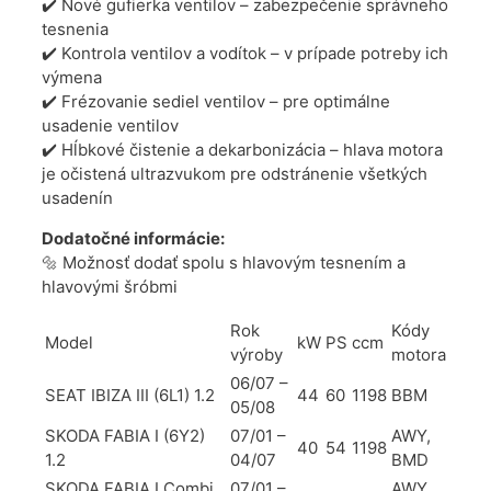
✔️ Nové gufierka ventilov – zabezpečenie správneho
tesnenia
✔️ Kontrola ventilov a vodítok – v prípade potreby ich
výmena
✔️ Frézovanie sediel ventilov – pre optimálne
usadenie ventilov
✔️ Hĺbkové čistenie a dekarbonizácia – hlava motora
je očistená ultrazvukom pre odstránenie všetkých
usadenín
Dodatočné informácie:
🔩 Možnosť dodať spolu s hlavovým tesnením a
hlavovými šróbmi
Rok
Kódy
Model
kW
PS
ccm
výroby
motora
06/07 –
SEAT IBIZA III (6L1) 1.2
44
60
1198
BBM
05/08
SKODA FABIA I (6Y2)
07/01 –
AWY,
40
54
1198
1.2
04/07
BMD
SKODA FABIA I Combi
07/01 –
AWY,