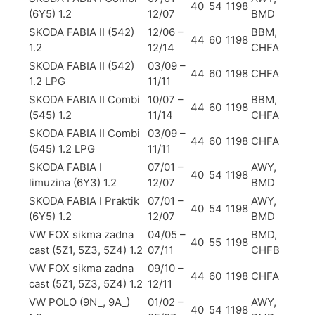
40
54
1198
(6Y5) 1.2
12/07
BMD
SKODA FABIA II (542)
12/06 –
BBM,
44
60
1198
1.2
12/14
CHFA
SKODA FABIA II (542)
03/09 –
44
60
1198
CHFA
1.2 LPG
11/11
SKODA FABIA II Combi
10/07 –
BBM,
44
60
1198
(545) 1.2
11/14
CHFA
SKODA FABIA II Combi
03/09 –
44
60
1198
CHFA
(545) 1.2 LPG
11/11
SKODA FABIA I
07/01 –
AWY,
40
54
1198
limuzina (6Y3) 1.2
12/07
BMD
SKODA FABIA I Praktik
07/01 –
AWY,
40
54
1198
(6Y5) 1.2
12/07
BMD
VW FOX sikma zadna
04/05 –
BMD,
40
55
1198
cast (5Z1, 5Z3, 5Z4) 1.2
07/11
CHFB
VW FOX sikma zadna
09/10 –
44
60
1198
CHFA
cast (5Z1, 5Z3, 5Z4) 1.2
12/11
VW POLO (9N_, 9A_)
01/02 –
AWY,
40
54
1198