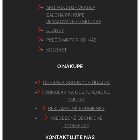
AKO FUNGUJE VRATNÁ
ZÁLOHA PRI KÚPE
REPASOVANÉHO MOTORA
ČLÁNKY
PREČO MOTOR OD NÁS
KONTAKT
O NÁKUPE
OCHRANA OSOBNÝCH ÚDAJOV
FORMULÁR NA ODSTÚPENIE OD
ZMLUVY
REKLAMAČNÉ PODMIENKY
VŠEOBECNÉ OBCHODNÉ
PODMIENKY
KONTAKTUJTE NÁS