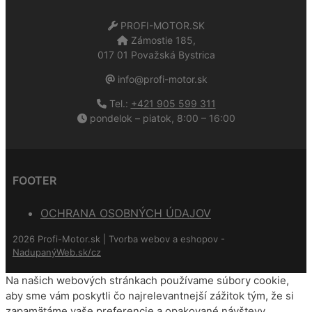
PROFI-MOTOR.SK
Zámostie 185,
017 01 Považská Bystrica
info@profi-motor.sk
Tel.:
+421 905 599 311
pondelok – piatok, 8:00 – 16:00
FOOTER
OCHRANA OSOBNÝCH ÚDAJOV
2026 Profi-Motor.sk | Tvorba webov a eshopov -
NadupanýWeb.sk/cz
Na našich webových stránkach používame súbory cookie,
aby sme vám poskytli čo najrelevantnejší zážitok tým, že si
zapamätáme vaše preferencie a opakované návštevy.