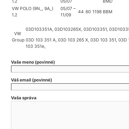
1.2
05/07
BMD
VW POLO (9N_, 9A_)
05/07 –
44
60
1198
BBM
1.2
11/09
03D103351A, 03D103265X, 03D103351, 03D1033
VW
Group
03D 103 351 A, 03D 103 265 X, 03D 103 351, 03D 
103 351e,
Vaše meno (povinné)
Váš email (povinné)
Vaša správa