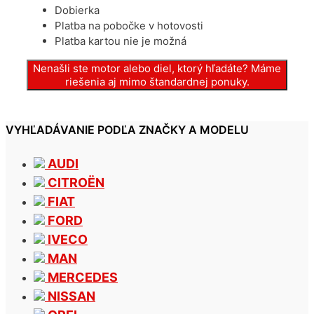
Dobierka
Platba na pobočke v hotovosti
Platba kartou nie je možná
Nenašli ste motor alebo diel, ktorý hľadáte? Máme
riešenia aj mimo štandardnej ponuky.
VYHĽADÁVANIE PODĽA ZNAČKY A MODELU
AUDI
CITROËN
FIAT
FORD
IVECO
MAN
MERCEDES
NISSAN