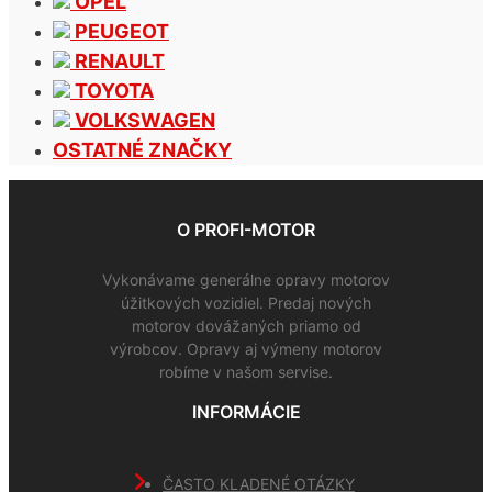
OPEL
PEUGEOT
RENAULT
TOYOTA
VOLKSWAGEN
OSTATNÉ ZNAČKY
O PROFI-MOTOR
Vykonávame generálne opravy motorov
úžitkových vozidiel. Predaj nových
motorov dovážaných priamo od
výrobcov. Opravy aj výmeny motorov
robíme v našom servise.
INFORMÁCIE
ČASTO KLADENÉ OTÁZKY