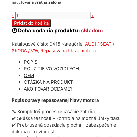
naučtovaná
vratná záloha
!
množstvo
-
+
Repasovaná
Pridať do košíka
hlava
🕐 Doba dodania produktu:
skladom
motora
Volkswagen
Katalógové číslo:
0415
Kategórie:
AUDI / SEAT /
1.2
ŠKODA / VW
,
Repasovana hlava motora
6V
030103374F
POPIS
POUŽITIE VO VOZIDLÁCH
OEM
OTÁZKA NA PRODUKT
AKO TOVAR DODÁME?
Popis opravy repasovanej hlavy motora
🔧 Kompletný proces repasácie zahŕňa:
✔️ Skúška tesnosti – kontrola na možné úniky tlaku
✔️ Prebrúsená dosadacia plocha – zabezpečenie
dokonalej rovinnosti