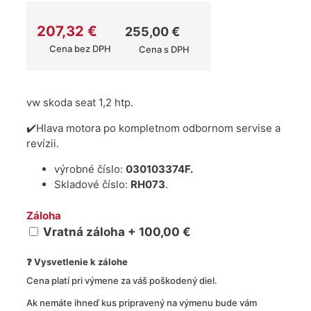
207,32
€
255,00
€
Cena bez DPH
Cena s DPH
vw skoda seat 1,2 htp.
✔️Hlava motora po kompletnom odbornom servise a
revízii.
výrobné číslo:
030103374F.
Skladové číslo:
RH073
.
Záloha
Vratná záloha + 100,00 €
❓ Vysvetlenie k zálohe
Cena platí pri výmene za váš poškodený diel.
Ak nemáte ihneď kus pripravený na výmenu bude vám