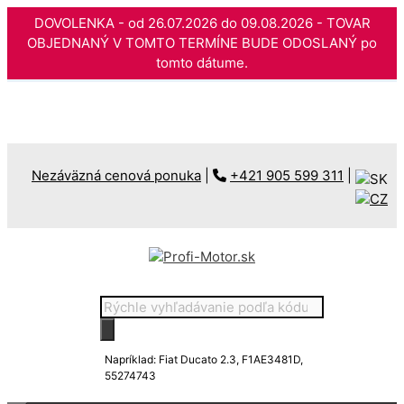
DOVOLENKA - od 26.07.2026 do 09.08.2026 - TOVAR
OBJEDNANÝ V TOMTO TERMÍNE BUDE ODOSLANÝ po
tomto dátume.
Preskočiť
na
obsah
Nezáväzná cenová ponuka
|
+421 905 599 311
|
Products
search
Napríklad: Fiat Ducato 2.3, F1AE3481D,
55274743