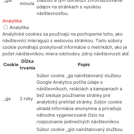
_gat
žiadostí a tým obmedzil zhromažďovanie
minuta
údajov na stránkach s vysokou
návštevnosťou.
Analytika
Analytika
Analytické cookies sa používajú na pochopenie toho, ako
návštevníci interagujú s webovou stránkou. Tieto súbory
cookie pomáhajú poskytovať informácie o metrikách, ako je
počet návštevníkov, miera odchodov, zdroj návštevnosti atď.
Dĺžka
Cookie
Popis
trvania
Súbor cookie _ga nainštalovaný službou
Google Analytics počíta údaje o
návštevníkoch, reláciách a kampaniach a
tiež sleduje používanie stránky pre
_ga
2 roky
analytický prehľad stránky. Súbor cookie
ukladá informácie anonymne a priraďuje
náhodne vygenerované číslo na
rozpoznanie jedinečných návštevníkov.
Súbor cookie _gid nainštalovaný službou