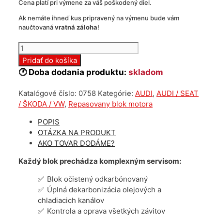
Cena platí pri výmene za váš poškodený diel.
Ak nemáte ihneď kus pripravený na výmenu bude vám
naučtovaná
vratná záloha
!
množstvo
Repasovaný
Pridať do košíka
blok
🕐 Doba dodania produktu:
skladom
motora
Audi
Katalógové číslo:
0758
Kategórie:
AUDI
,
AUDI / SEAT
2.0
/ ŠKODA / VW
,
Repasovany blok motora
tdi
DEZ
POPIS
OTÁZKA NA PRODUKT
AKO TOVAR DODÁME?
Každý blok prechádza komplexným servisom:
Blok očistený odkarbónovaný
Úplná dekarbonizácia olejových a
chladiacich kanálov
Kontrola a oprava všetkých závitov