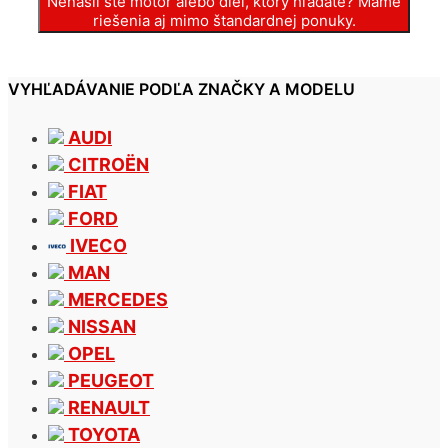
Nenašli ste motor alebo diel, ktorý hľadáte? Máme
riešenia aj mimo štandardnej ponuky.
VYHĽADÁVANIE PODĽA ZNAČKY A MODELU
AUDI
CITROËN
FIAT
FORD
IVECO
MAN
MERCEDES
NISSAN
OPEL
PEUGEOT
RENAULT
TOYOTA