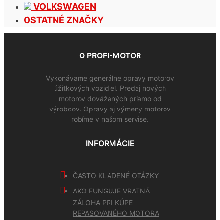
VOLKSWAGEN
OSTATNÉ ZNAČKY
O PROFI-MOTOR
Vykonávame generálne opravy motorov
úžitkových vozidiel. Predaj nových
motorov dovážaných priamo od
výrobcov. Opravy aj výmeny motorov
robíme v našom servise.
INFORMÁCIE
ČASTO KLADENÉ OTÁZKY
AKO FUNGUJE VRATNÁ
ZÁLOHA PRI KÚPE
REPASOVANÉHO MOTORA