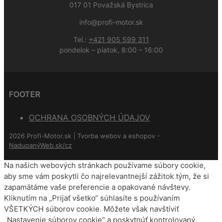
017 01 Považská Bystrica
info@profi-motor.sk
Tel.:
+421 905 599 311
pondelok – piatok, 8:00 – 16:00
FOOTER
OCHRANA OSOBNÝCH ÚDAJOV
2026 Profi-Motor.sk | Tvorba webov a eshopov -
NadupanýWeb.sk/cz
Na našich webových stránkach používame súbory cookie,
aby sme vám poskytli čo najrelevantnejší zážitok tým, že si
zapamätáme vaše preferencie a opakované návštevy.
Kliknutím na „Prijať všetko“ súhlasíte s používaním
VŠETKÝCH súborov cookie. Môžete však navštíviť
„Nastavenie súborov cookie“ a poskytnúť kontrolovaný