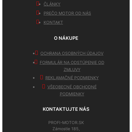
ČLÁNKY
PREČO MOTOR OD NÁS
KONTAKT
O NÁKUPE
OCHRANA OSOBNÝCH ÚDAJOV
FORMULÁR NA ODSTÚPENIE OD
ZMLUVY
REKLAMAČNÉ PODMIENKY
VŠEOBECNÉ OBCHODNÉ
PODMIENKY
KONTAKTUJTE NÁS
PROFI-MOTOR.SK
Zámostie 185,