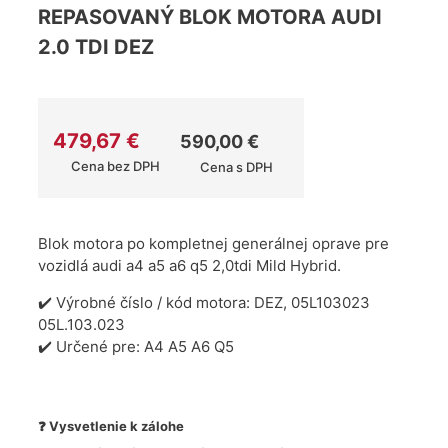
REPASOVANÝ BLOK MOTORA AUDI
2.0 TDI DEZ
479,67
€
590,00
€
Cena bez DPH
Cena s DPH
Blok motora po kompletnej generálnej oprave pre
vozidlá audi a4 a5 a6 q5 2,0tdi
Mild Hybrid.
✔️ Výrobné číslo / kód motora: DEZ, 05L103023
05L.103.023
✔️ Určené pre: A4 A5 A6 Q5
❓ Vysvetlenie k zálohe