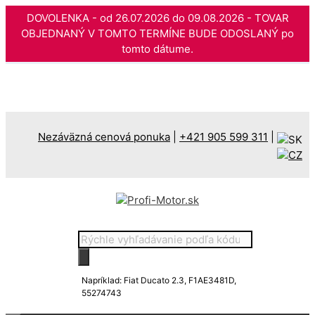
DOVOLENKA - od 26.07.2026 do 09.08.2026 - TOVAR
OBJEDNANÝ V TOMTO TERMÍNE BUDE ODOSLANÝ po
tomto dátume.
Preskočiť
na
obsah
Nezáväzná cenová ponuka
|
+421 905 599 311
|
Products
search
Napríklad: Fiat Ducato 2.3, F1AE3481D,
55274743