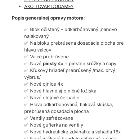
AKO TOVAR DODÁME?
Popis generálnej opravy motora:
Blok očistený – odkarbónovaný ,nanovo
nalakovaný,
Na bloku prebrúsená dosadacia plocha pre
hlavu valcov
Valce prebrúsene
Nové
piesty
4x + piestne krúžky a čapy
Kľukový hriadeľ prebrúsený /max. prvý
výbrus/
Nové ojnice 4x
Nové hlavné aj ojničné ložiska
Nové olejové čerpadlo
Hlava odkarbonovaná, tlaková skúška,
prebrúsená dosadacia plocha
Ventily zafrézovane
Nové gufierka na ventily
Nové hydraulické zdvíhatka a vahadla 16x
Nová vačkové hriadele výfuková + sacia