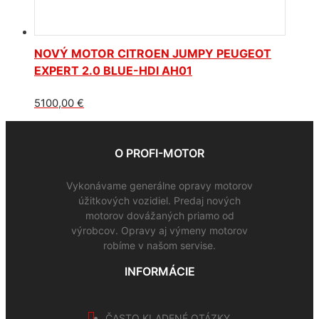
NOVÝ MOTOR CITROEN JUMPY PEUGEOT
EXPERT 2.0 BLUE-HDI AH01
5100,00
€
O PROFI-MOTOR
Vykonávame generálne opravy motorov
úžitkových vozidiel. Predaj nových
motorov dovážaných priamo od
výrobcov. Opravy aj výmeny motorov
robíme v našom servise.
INFORMÁCIE
ČASTO KLADENÉ OTÁZKY