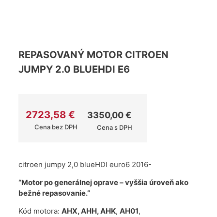
REPASOVANÝ MOTOR CITROEN
JUMPY 2.0 BLUEHDI E6
2723,58
€
3350,00
€
Cena bez DPH
Cena s DPH
citroen jumpy 2,0 blueHDI euro6 2016-
“Motor po generálnej oprave – vyššia úroveň ako
bežné repasovanie.”
Kód motora:
AHX, AHH, AHK
,
AH01
,