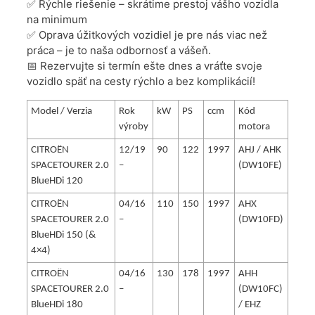
✅ Rýchle riešenie – skrátime prestoj vášho vozidla
na minimum
✅ Oprava úžitkových vozidiel je pre nás viac než
práca – je to naša odbornosť a vášeň.
📅 Rezervujte si termín ešte dnes a vráťte svoje
vozidlo späť na cesty rýchlo a bez komplikácií!
Model / Verzia
Rok
kW
PS
ccm
Kód
výroby
motora
CITROËN
12/19
90
122
1997
AHJ / AHK
SPACETOURER 2.0
–
(DW10FE)
BlueHDi 120
CITROËN
04/16
110
150
1997
AHX
SPACETOURER 2.0
–
(DW10FD)
BlueHDi 150 (&
4×4)
CITROËN
04/16
130
178
1997
AHH
SPACETOURER 2.0
–
(DW10FC)
BlueHDi 180
/ EHZ