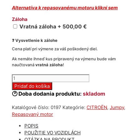
Alternatíva k repasovanému motoru klikni sem
Záloha
Vratná záloha + 500,00 €
❓ Vysvetlenie k zálohe
Cena platí pri výmene za váš poškodený diel.
Ak nemáte ihneď kus pripravený na výmenu bude vám
naučtovaná
vratná záloha
!
množstvo
Repasovaný
Pridať do košíka
motor
🕐 Doba dodania produktu:
skladom
Citroen
Jumpy
Katalógové číslo:
0197
Kategórie:
CITROËN
,
Jumpy
,
2.0
Repasovaný motor
BlueHDI
E6
POPIS
POUŽITIE VO VOZIDLÁCH
OTÁZKA NA PRODUKT