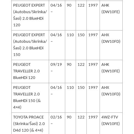
PEUGEOT EXPERT
04/16
90
122
1997
AHK
(Autobus/Skrinka/
–
(DW10FE)
Šasi) 2.0 BlueHDi
120
PEUGEOT EXPERT
04/16
110
150
1997
AHX
(Autobus/Skrinka/
–
(DW10FD)
Šasi) 2.0 BlueHDi
150
PEUGEOT
09/19
90
122
1997
AHK
TRAVELLER 2.0
–
(DW10FE)
BlueHDi 120
PEUGEOT
04/16
110
150
1997
AHX
TRAVELLER 2.0
–
(DW10FD)
BlueHDi 150 (&
4×4)
TOYOTA PROACE
02/16
90
122
1997
4WZ-FTV
(Skrinka/Šasi) 2.0
–
(DW10FE)
D4d 120 (& 4×4)