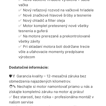
vačka
Nový reťazový rozvod na vačkové hriadele
Nové značkové hlavové šróby a tesnenie
Nový chladič a filter oleja
Motor komplet pretesnený nové všetky
tesnenia a guferá
Na motore prerezané a prekontrolované
všetky závity
Pri skladaní motora boli dodržane trecie
vôle a uťahovacie momenty predpísane
výrobcom
Dodatočné informácie:
🛡️🏅 Garancia kvality – 12-mesačná záruka bez
obmedzenia najazdených kilometrov.
🧑‍🔧 Nechajte si motor namontovať priamo u nás a
získajte kompletnú záruku na motor aj prácu!
✅ Bez starostí, bez rizika – profesionálna montáž v
našom servise