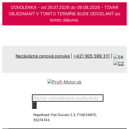
DOVOLENKA - od 26.07.2026 do 09.08.2026 - TOVAR
OBJEDNANÝ V TOMTO TERMÍNE BUDE ODOSLANÝ po
tomto dátume.
Preskočiť
na
obsah
Nezáväzná cenová ponuka
|
+421 905 599 311
|
Products
search
Napríklad: Fiat Ducato 2.3, F1AE3481D,
55274743