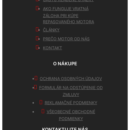
AKO FUNGUJE VRATNÁ
ZÁLOHA PRI KÚPE
REPASOVANÉHO MOTORA
ČLÁNKY
PREČO MOTOR OD NÁS
KONTAKT
O NÁKUPE
OCHRANA OSOBNÝCH ÚDAJOV
FORMULÁR NA ODSTÚPENIE OD
ZMLUVY
REKLAMAČNÉ PODMIENKY
VŠEOBECNÉ OBCHODNÉ
PODMIENKY
KONTAKTUJTE NÁS