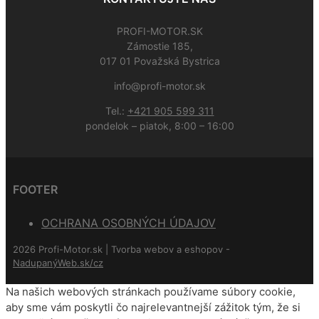
PROFI-MOTOR.SK
Zámostie 185,
017 01 Považská Bystrica
info@profi-motor.sk
Tel.:
+421 905 599 311
pondelok – piatok, 8:00 – 16:00
FOOTER
OCHRANA OSOBNÝCH ÚDAJOV
2026 Profi-Motor.sk | Tvorba webov a eshopov -
NadupanýWeb.sk/cz
Na našich webových stránkach používame súbory cookie,
aby sme vám poskytli čo najrelevantnejší zážitok tým, že si