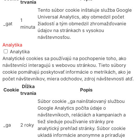
trvania
Tento súbor cookie inštaluje služba Google
Universal Analytics, aby obmedzil počet
1
_gat
žiadostí a tým obmedzil zhromažďovanie
minuta
údajov na stránkach s vysokou
návštevnosťou.
Analytika
Analytika
Analytické cookies sa používajú na pochopenie toho, ako
návštevníci interagujú s webovou stránkou. Tieto súbory
cookie pomáhajú poskytovať informácie o metrikách, ako je
počet návštevníkov, miera odchodov, zdroj návštevnosti atď.
Dĺžka
Cookie
Popis
trvania
Súbor cookie _ga nainštalovaný službou
Google Analytics počíta údaje o
návštevníkoch, reláciách a kampaniach a
tiež sleduje používanie stránky pre
_ga
2 roky
analytický prehľad stránky. Súbor cookie
ukladá informácie anonymne a priraďuje