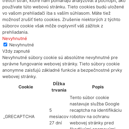
tretích strán, ktoré nám pomáhajú analyzovať a pochopiť, ako
používate túto webovú stránku. Tieto cookies budú uložené
vo vašom prehliadači iba s vaším súhlasom. Máte tiež
možnosť zrušiť tieto cookies. Zrušenie niektorých z týchto
súborov cookie však môže ovplyvniť váš zážitok z
prehliadania.
Nevyhnutné
Nevyhnutné
Vždy zapnuté
Nevyhnutné súbory cookie sú absolútne nevyhnutné pre
správne fungovanie webovej stránky. Tieto súbory cookie
anonymne zaisťujú základné funkcie a bezpečnostné prvky
webovej stránky.
Dĺžka
Cookie
Popis
trvania
Tento súbor cookie
nastavuje služba Google
5
recaptcha na identifikáciu
_GRECAPTCHA
mesiacov
robotov na ochranu
27 dní
webovej stránky pred