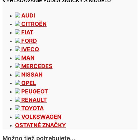
VYHĽADÁVANIE PODĽA ZNAČKY A MODELU
AUDI
CITROËN
FIAT
FORD
IVECO
MAN
MERCEDES
NISSAN
OPEL
PEUGEOT
RENAULT
TOYOTA
VOLKSWAGEN
OSTATNÉ ZNAČKY
Možno tiež potrebujete...