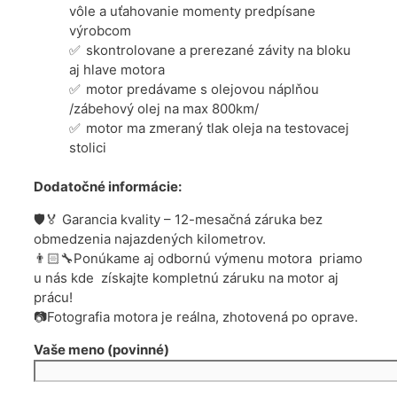
vôle a uťahovanie momenty predpísane
výrobcom
skontrolovane a prerezané závity na bloku
aj hlave motora
motor predávame s olejovou náplňou
/zábehový olej na max 800km/
motor ma zmeraný tlak oleja na testovacej
stolici
Dodatočné informácie:
🛡️🏅 Garancia kvality – 12-mesačná záruka bez
obmedzenia najazdených kilometrov.
👨🏻‍🔧Ponúkame aj odbornú výmenu motora priamo
u nás kde získajte kompletnú záruku na motor aj
prácu!
📷Fotografia motora je reálna, zhotovená po oprave.
Vaše meno (povinné)