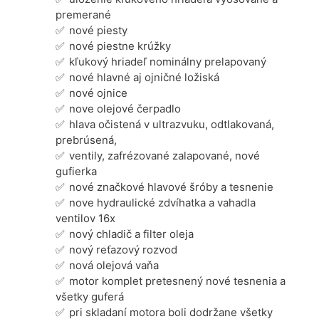
premerané
nové piesty
nové piestne krúžky
kľukový hriadeľ nominálny prelapovaný
nové hlavné aj ojničné ložiská
nové ojnice
nove olejové čerpadlo
hlava očistená v ultrazvuku, odtlakovaná,
prebrúsená,
ventily, zafrézované zalapované, nové
gufierka
nové značkové hlavové šróby a tesnenie
nove hydraulické zdvíhatka a vahadla
ventilov 16x
nový chladič a filter oleja
nový reťazový rozvod
nová olejová vaňa
motor komplet pretesnený nové tesnenia a
všetky guferá
pri skladaní motora boli dodržane všetky