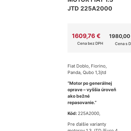
JTD 225A2000
1609,76
€
1980,0
Cena bez DPH
Cena s 
Fiat Doblo, Fiorino,
Panda, Qubo 1,3jtd
“Motor po generálnej
oprave – vyššia úroveň
ako bežné
repasovanie.”
Kód:
225A2000,
Pre ďalšie varianty
motorov 1.3 JTD (Euro 4,