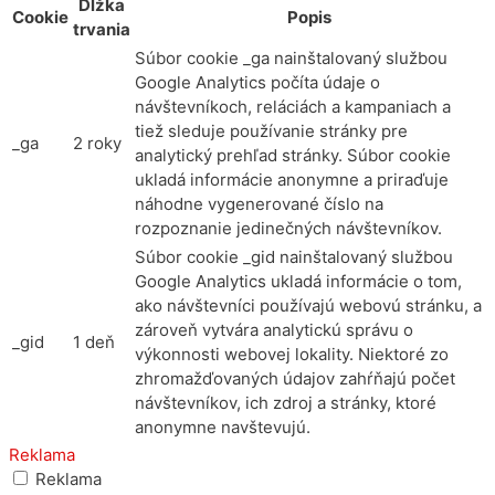
Dĺžka
Cookie
Popis
trvania
Súbor cookie _ga nainštalovaný službou
Google Analytics počíta údaje o
návštevníkoch, reláciách a kampaniach a
tiež sleduje používanie stránky pre
_ga
2 roky
analytický prehľad stránky. Súbor cookie
ukladá informácie anonymne a priraďuje
náhodne vygenerované číslo na
rozpoznanie jedinečných návštevníkov.
Súbor cookie _gid nainštalovaný službou
Google Analytics ukladá informácie o tom,
ako návštevníci používajú webovú stránku, a
zároveň vytvára analytickú správu o
_gid
1 deň
výkonnosti webovej lokality. Niektoré zo
zhromažďovaných údajov zahŕňajú počet
návštevníkov, ich zdroj a stránky, ktoré
anonymne navštevujú.
Reklama
Reklama