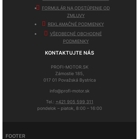
FORMULÁR NA ODSTÚPENIE OD
ZMLUVY
REKLAMAČNÉ PODMIENKY
VŠEOBECNÉ OBCHODNÉ
PODMIENKY
KONTAKTUJTE NÁS
PROFI-MOTOR.SK
Zámostie 185,
017 01 Považská Bystrica
info@profi-motor.sk
Tel.:
+421 905 599 311
pondelok – piatok, 8:00 – 16:00
FOOTER