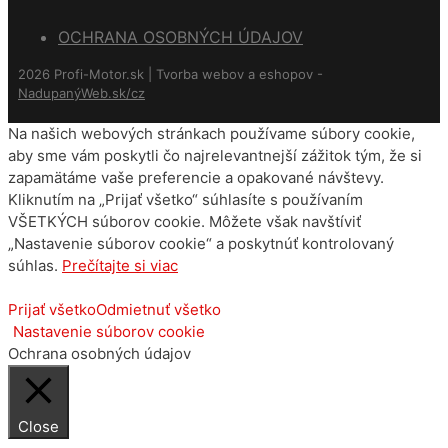
OCHRANA OSOBNÝCH ÚDAJOV
2026 Profi-Motor.sk | Tvorba webov a eshopov -
NadupanýWeb.sk/cz
Na našich webových stránkach používame súbory cookie,
aby sme vám poskytli čo najrelevantnejší zážitok tým, že si
zapamätáme vaše preferencie a opakované návštevy.
Kliknutím na „Prijať všetko“ súhlasíte s používaním
VŠETKÝCH súborov cookie. Môžete však navštíviť
„Nastavenie súborov cookie“ a poskytnúť kontrolovaný
súhlas.
Prečítajte si viac
Prijať všetko
Odmietnuť všetko
Nastavenie súborov cookie
Ochrana osobných údajov
Close