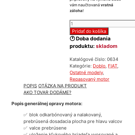
vám naučtovaná
vratná
záloha
!
množstvo
Repasovaný
Pridať do košíka
motor
🕐 Doba dodania
Fiat
produktu:
skladom
1.3
jtd
Katalógové číslo:
0634
225A2000
Kategórie:
Doblo
,
FIAT
,
Ostatné modely
,
Repasovaný motor
POPIS
OTÁZKA NA PRODUKT
AKO TOVAR DODÁME?
Popis generálnej opravy motora:
blok odkarbónovaný a nalakovaný,
prebrúsená dosadacia plocha pre hlavu valcov
valce prebrúsene
uloženie kľukového hriadeľa vyosované a