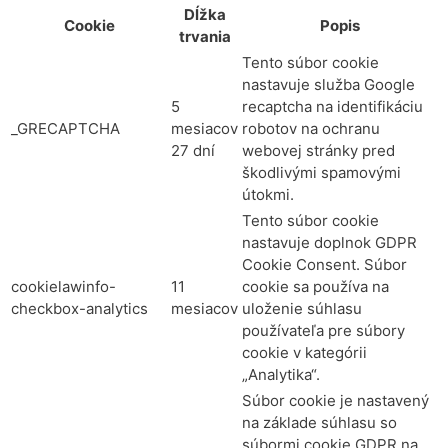
Dĺžka
Cookie
Popis
trvania
Tento súbor cookie
nastavuje služba Google
5
recaptcha na identifikáciu
_GRECAPTCHA
mesiacov
robotov na ochranu
27 dní
webovej stránky pred
škodlivými spamovými
útokmi.
Tento súbor cookie
nastavuje doplnok GDPR
Cookie Consent. Súbor
cookielawinfo-
11
cookie sa používa na
checkbox-analytics
mesiacov
uloženie súhlasu
používateľa pre súbory
cookie v kategórii
„Analytika“.
Súbor cookie je nastavený
na základe súhlasu so
súbormi cookie GDPR na