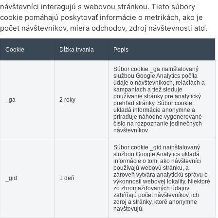
návštevníci interagujú s webovou stránkou. Tieto súbory
cookie pomáhajú poskytovať informácie o metrikách, ako je
počet návštevníkov, miera odchodov, zdroj návštevnosti atď.
Cookie
Dĺžka trvania
Popis
Súbor cookie _ga nainštalovaný
službou Google Analytics počíta
údaje o návštevníkoch, reláciách a
kampaniach a tiež sleduje
používanie stránky pre analytický
_ga
2 roky
prehľad stránky. Súbor cookie
ukladá informácie anonymne a
priraďuje náhodne vygenerované
číslo na rozpoznanie jedinečných
návštevníkov.
Súbor cookie _gid nainštalovaný
službou Google Analytics ukladá
informácie o tom, ako návštevníci
používajú webovú stránku, a
zároveň vytvára analytickú správu o
_gid
1 deň
výkonnosti webovej lokality. Niektoré
zo zhromažďovaných údajov
zahŕňajú počet návštevníkov, ich
zdroj a stránky, ktoré anonymne
navštevujú.