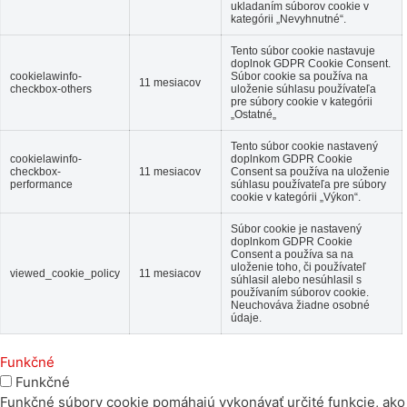
ukladaním súborov cookie v
kategórii „Nevyhnutné“.
Tento súbor cookie nastavuje
doplnok GDPR Cookie Consent.
cookielawinfo-
Súbor cookie sa používa na
11 mesiacov
checkbox-others
uloženie súhlasu používateľa
pre súbory cookie v kategórii
„Ostatné„
Tento súbor cookie nastavený
cookielawinfo-
doplnkom GDPR Cookie
checkbox-
11 mesiacov
Consent sa používa na uloženie
performance
súhlasu používateľa pre súbory
cookie v kategórii „Výkon“.
Súbor cookie je nastavený
doplnkom GDPR Cookie
Consent a používa sa na
uloženie toho, či používateľ
viewed_cookie_policy
11 mesiacov
súhlasil alebo nesúhlasil s
používaním súborov cookie.
Neuchováva žiadne osobné
údaje.
Funkčné
Funkčné
Funkčné súbory cookie pomáhajú vykonávať určité funkcie, ako