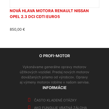
NOVÁ HLAVA MOTORA RENAULT NISSAN
OPEL 2.3 DCI CDTI EURO5
850,00
€
O PROFI-MOTOR
Vykonávame generálne opravy motorov
úžitkových vozidiel. Predaj nových motorov
dovážaných priamo od výrobcov. Opravy
aj výmeny motorov robíme v našom servise.
INFORMÁCIE
ČASTO KLADENÉ OTÁZKY
AKO FUNGUJE VRATNÁ ZÁLOHA