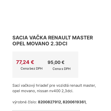
SACIA VAČKA RENAULT MASTER
OPEL MOVANO 2.3DCI
77,24
€
95,00
€
Cena bez DPH
Cena s DPH
Sací vačkový hriadeľ pre vozidlá renault master,
opel movano, nissan nv400 2,3dci.
výrobné číslo:
8200827912, 8200619361,