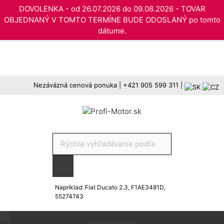
DOVOLENKA - od 26.07.2026 do 09.08.2026 - TOVAR
OBJEDNANÝ V TOMTO TERMÍNE BUDE ODOSLANÝ po tomto
dátume.
Preskočiť
na
obsah
Nezáväzná cenová ponuka
|
+421 905 599 311
|
Products
search
Napríklad: Fiat Ducato 2.3, F1AE3481D,
55274743