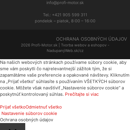
info@profi-motor.sk
Tel.:
+421 905 599 311
pondelok – piatok, 8:00 – 16:00
OCHRANA OSOBNÝCH ÚDAJOV
2026 Profi-Motor.sk | Tvorba webov a eshopov -
NadupanýWeb.sk/cz
Na našich webových stránkach používame súbory cookie, aby
sme vám poskytli čo najrelevantnejší zážitok tým, že si
zapamätáme vaše preferencie a opakované návštevy. Kliknutím
na „Prijať všetko“ súhlasíte s používaním VŠETKÝCH súborov
cookie. Môžete však navštíviť „Nastavenie súborov cookie“ a
poskytnúť kontrolovaný súhlas.
Prečítajte si viac
Prijať všetko
Odmietnuť všetko
Nastavenie súborov cookie
Ochrana osobných údajov