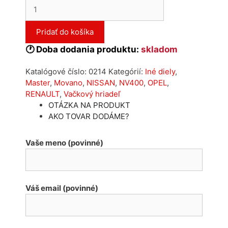
množstvo
Sacia
vačka
Pridať do košíka
Renault
Master
🕐 Doba dodania produktu:
skladom
Opel
Movano
Katalógové číslo:
0214
Kategórií:
Iné diely
,
2.3dci
Master
,
Movano
,
NISSAN
,
NV400
,
OPEL
,
RENAULT
,
Vačkový hriadeľ
OTÁZKA NA PRODUKT
AKO TOVAR DODÁME?
Vaše meno (povinné)
Váš email (povinné)