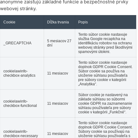
anonymne zaisťujú základné funkcie a bezpečnostné prvky
webovej stránky.
Cookie
Dĺžka trvania
Popis
Tento súbor cookie nastavuje
služba Google recaptcha na
5 mesiacov 27
_GRECAPTCHA
identifikáciu robotov na ochranu
dní
webovej stránky pred škodlivými
spamovými útokmi.
Tento súbor cookie nastavuje
doplnok GDPR Cookie Consent.
cookielawinfo-
Súbor cookie sa používa na
11 mesiacov
checkbox-analytics
uloženie súhlasu používateľa
pre súbory cookie v kategórii
„Analytika“.
Súbor cookie je nastavený na
základe súhlasu so súbormi
cookielawinfo-
11 mesiacov
cookie GDPR na zaznamenanie
checkbox-functional
súhlasu používateľa pre súbory
cookie v kategórii „Funkčné“.
Tento súbor cookie nastavuje
doplnok GDPR Cookie Consent.
cookielawinfo-
Súbory cookie sa používajú na
11 mesiacov
checkbox-necessary
uloženie súhlasu používateľa s