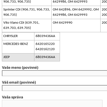
906.733, 906.735)
6429986, OM 6429993
20
Sprinter CDI (906.731, 906.733,
OM 642896, OM 6429992, OM
200
906.735)
6429986, OM 6429993
20
Vito Viano CDI (639.701,
OM 6429990
200
639.703, 639.705)
CHRYSLER
68039436AA
MERCEDES-BENZ
6420165220
6420162120
JEEP
68039436AA
Vaše meno (povinné)
Váš email (povinné)
Vaša správa