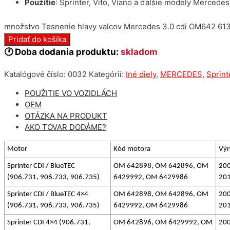
Použitie
: Sprinter, Vito, Viano a ďalšie modely Mercedes
množstvo Tesnenie hlavy valcov Mercedes 3.0 cdi OM642 6
Pridať do košíka
🕐 Doba dodania produktu:
skladom
Katalógové číslo:
0032
Kategórií:
Iné diely
,
MERCEDES
,
Sprint
POUŽITIE VO VOZIDLÁCH
OEM
OTÁZKA NA PRODUKT
AKO TOVAR DODÁME?
Motor
Kód motora
Výr
Sprinter CDI / BlueTEC
OM 642898, OM 642896, OM
200
(906.731, 906.733, 906.735)
6429992, OM 6429986
20
Sprinter CDI / BlueTEC 4×4
OM 642898, OM 642896, OM
200
(906.731, 906.733, 906.735)
6429992, OM 6429986
20
Sprinter CDI 4×4 (906.731,
OM 642896, OM 6429992, OM
200