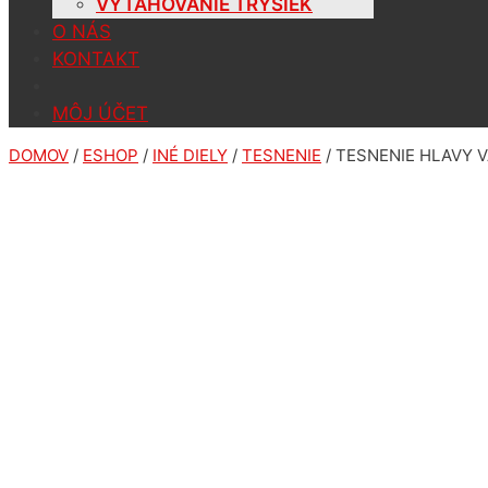
VYŤAHOVANIE TRYSIEK
O NÁS
KONTAKT
MÔJ ÚČET
DOMOV
/
ESHOP
/
INÉ DIELY
/
TESNENIE
/ TESNENIE HLAVY 