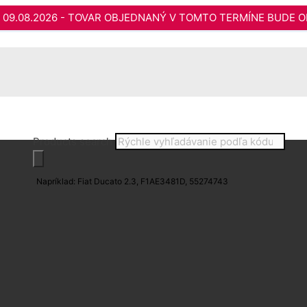
do 09.08.2026 - TOVAR OBJEDNANÝ V TOMTO TERMÍNE BUDE O
Products search
Napríklad: Fiat Ducato 2.3, F1AE3481D, 55274743