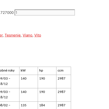
13727000
er
,
Tesnenie
,
Viano
,
Vito
obné roky
kW
hp
ccm
9/03 –
140
190
2987
18/12
9/03 –
140
190
2987
18/12
8/02 –
135
184
2987