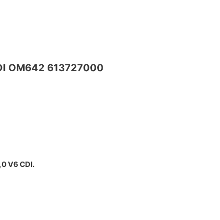
DI OM642 613727000
0 V6 CDI.