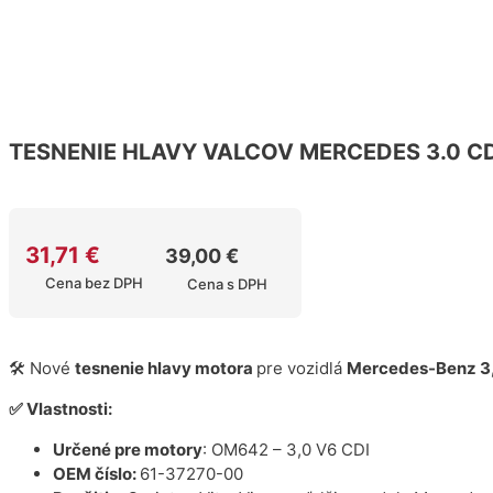
TESNENIE HLAVY VALCOV MERCEDES 3.0 C
31,71
€
39,00
€
Cena bez DPH
Cena s DPH
🛠️ Nové
tesnenie hlavy motora
pre vozidlá
Mercedes-Benz 3,
✅ Vlastnosti:
Určené pre motory
: OM642 – 3,0 V6 CDI
OEM číslo:
61-37270-00