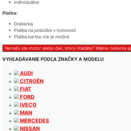
individuálne
Platba:
Dobierka
Platba na pobočke v hotovosti
Platba kartou nie je možná
Nenašli ste motor alebo diel, ktorý hľadáte? Máme riešenia 
VYHĽADÁVANIE PODĽA ZNAČKY A MODELU
AUDI
CITROËN
FIAT
FORD
IVECO
MAN
MERCEDES
NISSAN