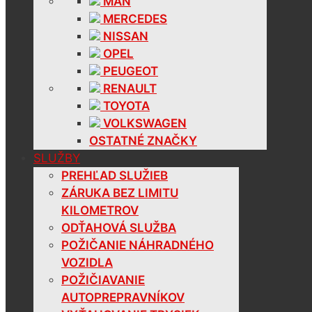
MAN
MERCEDES
NISSAN
OPEL
PEUGEOT
RENAULT
TOYOTA
VOLKSWAGEN
OSTATNÉ ZNAČKY
SLUŽBY
PREHĽAD SLUŽIEB
ZÁRUKA BEZ LIMITU
KILOMETROV
ODŤAHOVÁ SLUŽBA
POŽIČANIE NÁHRADNÉHO
VOZIDLA
POŽIČIAVANIE
AUTOPREPRAVNÍKOV