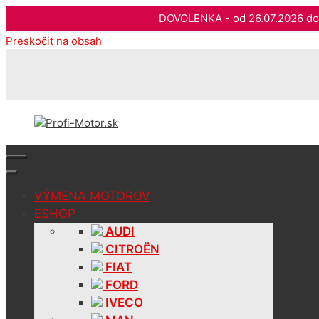
DOVOLENKA - od 26.07.2026 
Preskočiť na obsah
VÝMENA MOTOROV
ESHOP
AUDI
CITROËN
FIAT
FORD
IVECO