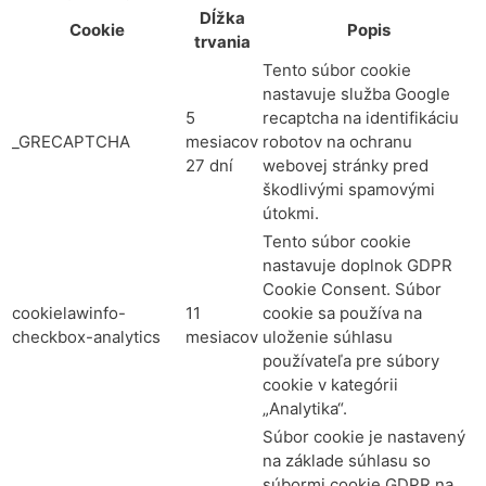
Dĺžka
Cookie
Popis
trvania
Tento súbor cookie
nastavuje služba Google
5
recaptcha na identifikáciu
_GRECAPTCHA
mesiacov
robotov na ochranu
27 dní
webovej stránky pred
škodlivými spamovými
útokmi.
Tento súbor cookie
nastavuje doplnok GDPR
Cookie Consent. Súbor
cookielawinfo-
11
cookie sa používa na
checkbox-analytics
mesiacov
uloženie súhlasu
používateľa pre súbory
cookie v kategórii
„Analytika“.
Súbor cookie je nastavený
na základe súhlasu so
súbormi cookie GDPR na