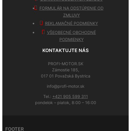
FORMULÁR NA ODSTÚPENIE OD
ZMLUVY
REKLAMAČNÉ PODMIENKY
VŠEOBECNÉ OBCHODNÉ
PODMIENKY
KONTAKTUJTE NÁS
PROFI-MOTOR.SK
Zámostie 185,
017 01 Považská Bystrica
info@profi-motor.sk
Tel.:
+421 905 599 311
pondelok – piatok, 8:00 – 16:00
FOOTER