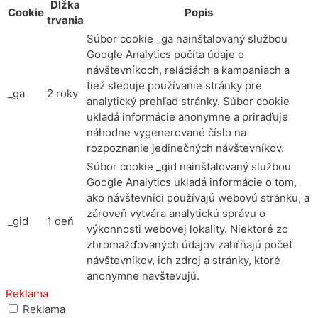
Dĺžka
Cookie
Popis
trvania
Súbor cookie _ga nainštalovaný službou
Google Analytics počíta údaje o
návštevníkoch, reláciách a kampaniach a
tiež sleduje používanie stránky pre
_ga
2 roky
analytický prehľad stránky. Súbor cookie
ukladá informácie anonymne a priraďuje
náhodne vygenerované číslo na
rozpoznanie jedinečných návštevníkov.
Súbor cookie _gid nainštalovaný službou
Google Analytics ukladá informácie o tom,
ako návštevníci používajú webovú stránku, a
zároveň vytvára analytickú správu o
_gid
1 deň
výkonnosti webovej lokality. Niektoré zo
zhromažďovaných údajov zahŕňajú počet
návštevníkov, ich zdroj a stránky, ktoré
anonymne navštevujú.
Reklama
Reklama