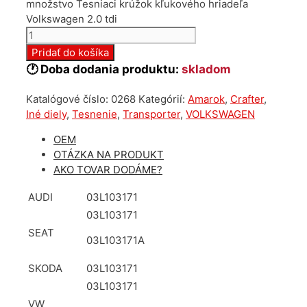
množstvo Tesniaci krúžok kľukového hriadeľa
Volkswagen 2.0 tdi
Pridať do košíka
🕐 Doba dodania produktu:
skladom
Katalógové číslo:
0268
Kategórií:
Amarok
,
Crafter
,
Iné diely
,
Tesnenie
,
Transporter
,
VOLKSWAGEN
OEM
OTÁZKA NA PRODUKT
AKO TOVAR DODÁME?
AUDI
03L103171
03L103171
SEAT
03L103171A
SKODA
03L103171
03L103171
VW