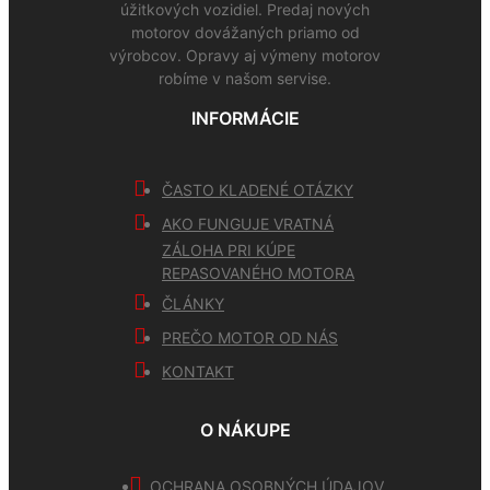
úžitkových vozidiel. Predaj nových
motorov dovážaných priamo od
výrobcov. Opravy aj výmeny motorov
robíme v našom servise.
INFORMÁCIE
ČASTO KLADENÉ OTÁZKY
AKO FUNGUJE VRATNÁ
ZÁLOHA PRI KÚPE
REPASOVANÉHO MOTORA
ČLÁNKY
PREČO MOTOR OD NÁS
KONTAKT
O NÁKUPE
OCHRANA OSOBNÝCH ÚDAJOV