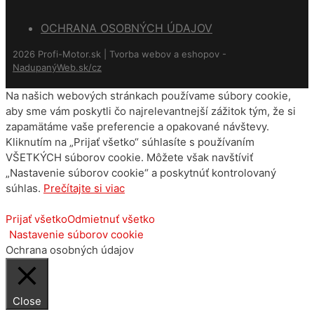
OCHRANA OSOBNÝCH ÚDAJOV
2026 Profi-Motor.sk | Tvorba webov a eshopov -
NadupanýWeb.sk/cz
Na našich webových stránkach používame súbory cookie,
aby sme vám poskytli čo najrelevantnejší zážitok tým, že si
zapamätáme vaše preferencie a opakované návštevy.
Kliknutím na „Prijať všetko“ súhlasíte s používaním
VŠETKÝCH súborov cookie. Môžete však navštíviť
„Nastavenie súborov cookie“ a poskytnúť kontrolovaný
súhlas.
Prečítajte si viac
Prijať všetko
Odmietnuť všetko
Nastavenie súborov cookie
Ochrana osobných údajov
Close