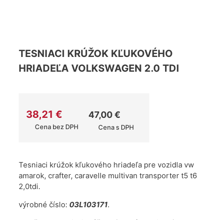
TESNIACI KRÚŽOK KĽUKOVÉHO
HRIADEĽA VOLKSWAGEN 2.0 TDI
38,21
€
47,00
€
Cena bez DPH
Cena s DPH
Tesniaci krúžok kľukového hriadeľa pre vozidla vw
amarok, crafter, caravelle multivan transporter t5 t6
2,0tdi.
výrobné číslo:
03L103171
.