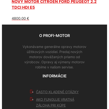
NOVÝ MOTOR CITROEN FORD PEUGEOT 2.2
TDCI HDI E5
4800,00
€
O PROFI-MOTOR
Vykonávame generálne opravy motorov
úžitkových vozidiel. Predaj nových
motorov dovážaných priamo od
výrobcov. Opravy aj výmeny motorov
robíme v našom servise.
INFORMÁCIE
ČASTO KLADENÉ OTÁZKY
AKO FUNGUJE VRATNÁ
ZÁLOHA PRI KÚPE