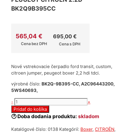
BK2Q9B395CC
565,04
€
695,00
€
Cena bez DPH
Cena s DPH
Nové vstrekovacie čerpadlo ford transit, custom,
citroen jumper, peugeot boxer 2,2 hdi tdci.
výrobné číslo:
BK2Q-9B395-CC, A2C96443200,
5WS40693,
množstvo
-
+
Vstrekovacie
Pridať do košíka
čerpadlo
🕐 Doba dodania produktu:
skladom
Ford
Peugeot
Katalógové číslo:
0138
Kategórií:
Boxer
,
CITROËN
,