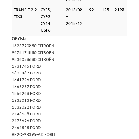
TRANSIT 2.2
CYF5,
2013/08
92
125
2198
TDCi
CYFG,
–
CY14,
2018/12
USF6
OE čísla
1623790880 CITROËN
9678171880 CITROËN
9836058680 CITROËN
1731745 FORD
1805487 FORD
1841726 FORD
1866267 FORD
1866268 FORD
1932013 FORD
1932022 FORD
2146138 FORD
2175696 FORD
2464828 FORD
BK2Q-9B395-AD FORD