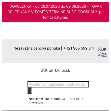
DOVOLENKA - od 26.07.2026 do 09.08.2026 - TOVAR
OBJEDNANÝ V TOMTO TERMÍNE BUDE ODOSLANÝ po
tomto dátume.
Preskočiť
na
obsah
Nezáväzná cenová ponuka
|
+421 905 599 311
|
Products
search
Napríklad: Fiat Ducato 2.3, F1AE3481D,
55274743