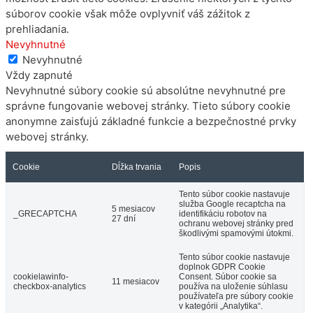
súborov cookie však môže ovplyvniť váš zážitok z
prehliadania.
Nevyhnutné
Nevyhnutné
Vždy zapnuté
Nevyhnutné súbory cookie sú absolútne nevyhnutné pre
správne fungovanie webovej stránky. Tieto súbory cookie
anonymne zaisťujú základné funkcie a bezpečnostné prvky
webovej stránky.
Cookie
Dĺžka trvania
Popis
Tento súbor cookie nastavuje
služba Google recaptcha na
5 mesiacov
_GRECAPTCHA
identifikáciu robotov na
27 dní
ochranu webovej stránky pred
škodlivými spamovými útokmi.
Tento súbor cookie nastavuje
doplnok GDPR Cookie
cookielawinfo-
Consent. Súbor cookie sa
11 mesiacov
checkbox-analytics
používa na uloženie súhlasu
používateľa pre súbory cookie
v kategórii „Analytika“.