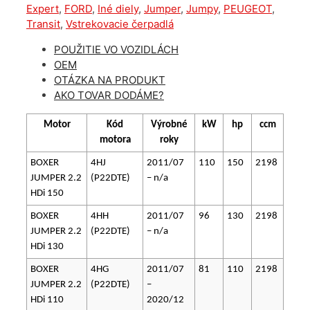
Citroen
Expert
,
FORD
,
Iné diely
,
Jumper
,
Jumpy
,
PEUGEOT
,
2.2D
Transit
,
Vstrekovacie čerpadlá
BK2Q9B395CC
POUŽITIE VO VOZIDLÁCH
OEM
OTÁZKA NA PRODUKT
AKO TOVAR DODÁME?
Motor
Kód
Výrobné
kW
hp
ccm
motora
roky
BOXER
4HJ
2011/07
110
150
2198
JUMPER 2.2
(P22DTE)
– n/a
HDi 150
BOXER
4HH
2011/07
96
130
2198
JUMPER 2.2
(P22DTE)
– n/a
HDi 130
BOXER
4HG
2011/07
81
110
2198
JUMPER 2.2
(P22DTE)
–
HDi 110
2020/12