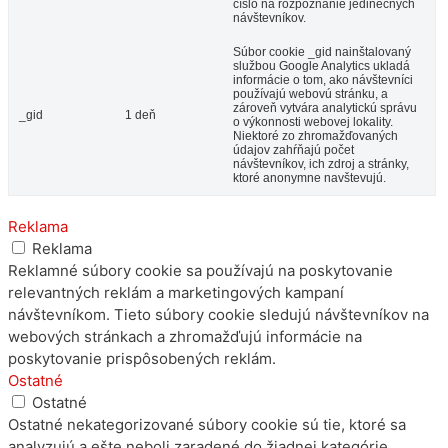
číslo na rozpoznanie jedinečných
návštevníkov.
Súbor cookie _gid nainštalovaný
službou Google Analytics ukladá
informácie o tom, ako návštevníci
používajú webovú stránku, a
zároveň vytvára analytickú správu
_gid
1 deň
o výkonnosti webovej lokality.
Niektoré zo zhromažďovaných
údajov zahŕňajú počet
návštevníkov, ich zdroj a stránky,
ktoré anonymne navštevujú.
Reklama
Reklama
Reklamné súbory cookie sa používajú na poskytovanie
relevantných reklám a marketingových kampaní
návštevníkom. Tieto súbory cookie sledujú návštevníkov na
webových stránkach a zhromažďujú informácie na
poskytovanie prispôsobených reklám.
Ostatné
Ostatné
Ostatné nekategorizované súbory cookie sú tie, ktoré sa
analyzujú a ešte neboli zaradené do žiadnej kategórie.