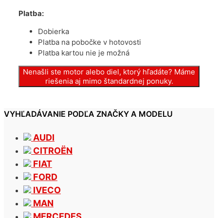
Platba:
Dobierka
Platba na pobočke v hotovosti
Platba kartou nie je možná
Nenašli ste motor alebo diel, ktorý hľadáte? Máme
riešenia aj mimo štandardnej ponuky.
VYHĽADÁVANIE PODĽA ZNAČKY A MODELU
AUDI
CITROËN
FIAT
FORD
IVECO
MAN
MERCEDES