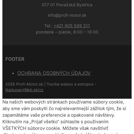
017 01 Považská Bystrica
info@profi-motor.sk
Tel.:
+421 905 599 311
pondelok – piatok, 8:00 – 16:00
FOOTER
OCHRANA OSOBNÝCH ÚDAJOV
2026 Profi-Motor.sk | Tvorba webov a eshopov -
NadupanýWeb.sk/cz
Na našich webových stránkach používame súbory cookie,
aby sme vám poskytli čo najrelevantnejší zážitok tým, že si
zapamätáme vaše preferencie a opakované návštevy.
Kliknutím na „Prijať všetko“ súhlasíte s používaním
VŠETKÝCH súborov cookie. Môžete však navštíviť