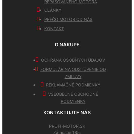
REPASOVANÉHO MOTORA
ČLÁNKY
PREČO MOTOR OD NÁS
KONTAKT
O NÁKUPE
OCHRANA OSOBNÝCH ÚDAJOV
FORMULÁR NA ODSTÚPENIE OD
ZMLUVY
REKLAMAČNÉ PODMIENKY
VŠEOBECNÉ OBCHODNÉ
PODMIENKY
KONTAKTUJTE NÁS
PROFI-MOTOR.SK
Zámostie 185,