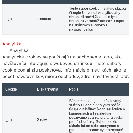
Tento súbor cookie inštaluje služba
Google Universal Analytics, aby
obmedzil počet žiadostí a tým
_gat
1 minuta
obmedzil zhromažďovanie údajov
na stránkach s vysokou
návštevnosťou.
Analytika
Analytika
Analytické cookies sa používajú na pochopenie toho, ako
návštevníci interagujú s webovou stránkou. Tieto súbory
cookie pomáhajú poskytovať informácie o metrikách, ako je
počet návštevníkov, miera odchodov, zdroj návštevnosti atď.
Cookie
Dĺžka trvania
Popis
Súbor cookie _ga nainštalovaný
službou Google Analytics počíta
údaje o návštevníkoch, reláciách a
kampaniach a tiež sleduje
používanie stránky pre analytický
_ga
2 roky
prehľad stránky. Súbor cookie
ukladá informácie anonymne a
priraďuje náhodne vygenerované