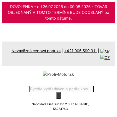
DOVOLENKA - od 26.07.2026 do 09.08.2026 - TOVAR
OBJEDNANÝ V TOMTO TERMÍNE BUDE ODOSLANÝ po
tomto dátume.
Preskočiť
na
obsah
Nezáväzná cenová ponuka
|
+421 905 599 311
|
Products
search
Napríklad: Fiat Ducato 2.3, F1AE3481D,
55274743