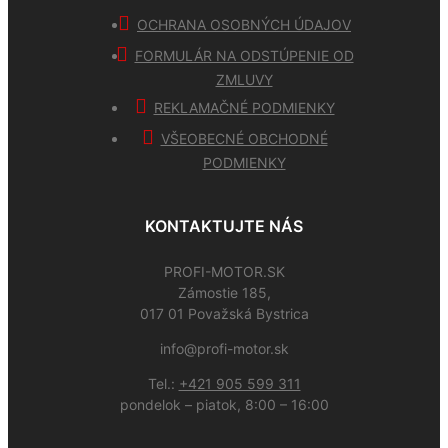
OCHRANA OSOBNÝCH ÚDAJOV
FORMULÁR NA ODSTÚPENIE OD
ZMLUVY
REKLAMAČNÉ PODMIENKY
VŠEOBECNÉ OBCHODNÉ
PODMIENKY
KONTAKTUJTE NÁS
PROFI-MOTOR.SK
Zámostie 185,
017 01 Považská Bystrica
info@profi-motor.sk
Tel.:
+421 905 599 311
pondelok – piatok, 8:00 – 16:00