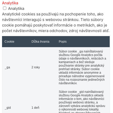
Analytika
Analytika
Analytické cookies sa používajú na pochopenie toho, ako
návštevníci interagujú s webovou stránkou. Tieto súbory
cookie pomáhajú poskytovať informácie o metrikách, ako je
počet návštevníkov, miera odchodov, zdroj návštevnosti atď.
Cookie
Dĺžka trvania
Popis
Súbor cookie _ga nainštalovaný
službou Google Analytics počíta
údaje o návštevníkoch, reláciách a
kampaniach a tiež sleduje
používanie stránky pre analytický
_ga
2 roky
prehľad stránky. Súbor cookie
ukladá informácie anonymne a
priraďuje náhodne vygenerované
číslo na rozpoznanie jedinečných
návštevníkov.
Súbor cookie _gid nainštalovaný
službou Google Analytics ukladá
informácie o tom, ako návštevníci
používajú webovú stránku, a
zároveň vytvára analytickú správu
_gid
1 deň
o výkonnosti webovej lokality.
Niektoré zo zhromažďovaných