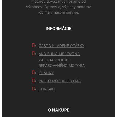
motorov dovážaných priamo od
výrobcov. Opravy aj výmeny motorov
robíme v našom servise.
INFORMÁCIE
ČASTO KLADENÉ OTÁZKY
AKO FUNGUJE VRATNÁ
ZÁLOHA PRI KÚPE
REPASOVANÉHO MOTORA
ČLÁNKY
PREČO MOTOR OD NÁS
KONTAKT
O NÁKUPE