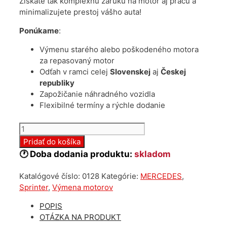
Získate tak komplexnú zárukú na motor aj prácu a
minimalizujete prestoj vášho auta!
Ponúkame
:
Výmenu starého alebo poškodeného motora
za repasovaný motor
Odťah v ramci celej
Slovenskej
aj
Českej
republiky
Zapožičanie náhradného vozidla
Flexibilné termíny a rýchle dodanie
množstvo
Výmena
Pridať do košíka
motora
🕐 Doba dodania produktu:
skladom
Mercedes
Sprinter
Katalógové číslo:
0128
Kategórie:
MERCEDES
,
2.2
Sprinter
,
Výmena motorov
CDI
–
POPIS
OM651
OTÁZKA NA PRODUKT