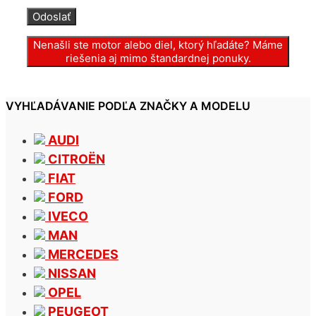
Nenašli ste motor alebo diel, ktorý hľadáte? Máme
riešenia aj mimo štandardnej ponuky.
VYHĽADÁVANIE PODĽA ZNAČKY A MODELU
AUDI
CITROËN
FIAT
FORD
IVECO
MAN
MERCEDES
NISSAN
OPEL
PEUGEOT