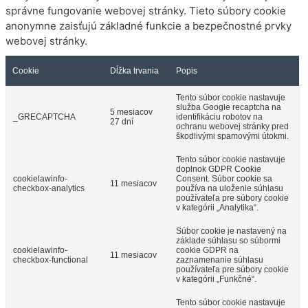
správne fungovanie webovej stránky. Tieto súbory cookie
anonymne zaisťujú základné funkcie a bezpečnostné prvky
webovej stránky.
Cookie
Dĺžka trvania
Popis
Tento súbor cookie nastavuje
služba Google recaptcha na
5 mesiacov
_GRECAPTCHA
identifikáciu robotov na
27 dní
ochranu webovej stránky pred
škodlivými spamovými útokmi.
Tento súbor cookie nastavuje
doplnok GDPR Cookie
cookielawinfo-
Consent. Súbor cookie sa
11 mesiacov
checkbox-analytics
používa na uloženie súhlasu
používateľa pre súbory cookie
v kategórii „Analytika“.
Súbor cookie je nastavený na
základe súhlasu so súbormi
cookielawinfo-
cookie GDPR na
11 mesiacov
checkbox-functional
zaznamenanie súhlasu
používateľa pre súbory cookie
v kategórii „Funkčné“.
Tento súbor cookie nastavuje