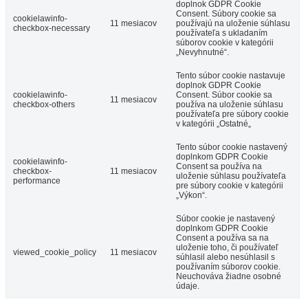
doplnok GDPR Cookie
Consent. Súbory cookie sa
cookielawinfo-
11 mesiacov
používajú na uloženie súhlasu
checkbox-necessary
používateľa s ukladaním
súborov cookie v kategórii
„Nevyhnutné“.
Tento súbor cookie nastavuje
doplnok GDPR Cookie
cookielawinfo-
Consent. Súbor cookie sa
11 mesiacov
checkbox-others
používa na uloženie súhlasu
používateľa pre súbory cookie
v kategórii „Ostatné„
Tento súbor cookie nastavený
doplnkom GDPR Cookie
cookielawinfo-
Consent sa používa na
checkbox-
11 mesiacov
uloženie súhlasu používateľa
performance
pre súbory cookie v kategórii
„Výkon“.
Súbor cookie je nastavený
doplnkom GDPR Cookie
Consent a používa sa na
uloženie toho, či používateľ
viewed_cookie_policy
11 mesiacov
súhlasil alebo nesúhlasil s
používaním súborov cookie.
Neuchováva žiadne osobné
údaje.