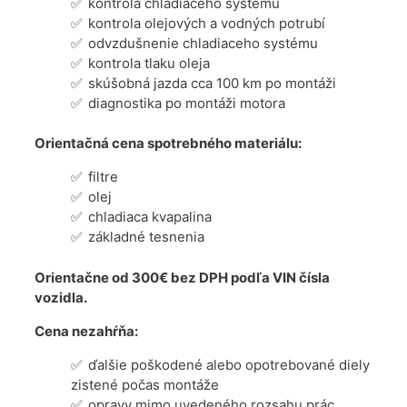
kontrola chladiaceho systému
kontrola olejových a vodných potrubí
odvzdušnenie chladiaceho systému
kontrola tlaku oleja
skúšobná jazda cca 100 km po montáži
diagnostika po montáži motora
Orientačná cena spotrebného materiálu:
filtre
olej
chladiaca kvapalina
základné tesnenia
Orientačne od 300€ bez DPH podľa VIN čísla
vozidla.
Cena nezahŕňa:
ďalšie poškodené alebo opotrebované diely
zistené počas montáže
opravy mimo uvedeného rozsahu prác