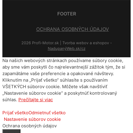
FOOTER
OCHRANA OSOBNÝCH ÚDAJOV
2026 Profi-Motor.sk | Tvorba webov a eshopov -
NadupanýWeb.sk/cz
Na našich webových stránkach používame súbory cookie,
aby sme vám poskytli čo najrelevantnejší zážitok tým, že si
zapamätáme vaše preferencie a opakované návštevy.
Kliknutím na „Prijať všetko“ súhlasíte s používaním
VŠETKÝCH súborov cookie. Môžete však navštíviť
„Nastavenie súborov cookie“ a poskytnúť kontrolovaný
súhlas.
Prečítajte si viac
Prijať všetko
Odmietnuť všetko
Nastavenie súborov cookie
Ochrana osobných údajov