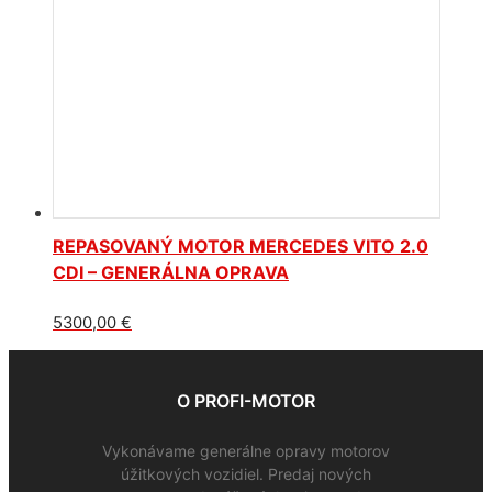
REPASOVANÝ MOTOR MERCEDES VITO 2.0
CDI – GENERÁLNA OPRAVA
5300,00
€
O PROFI-MOTOR
Vykonávame generálne opravy motorov
úžitkových vozidiel. Predaj nových