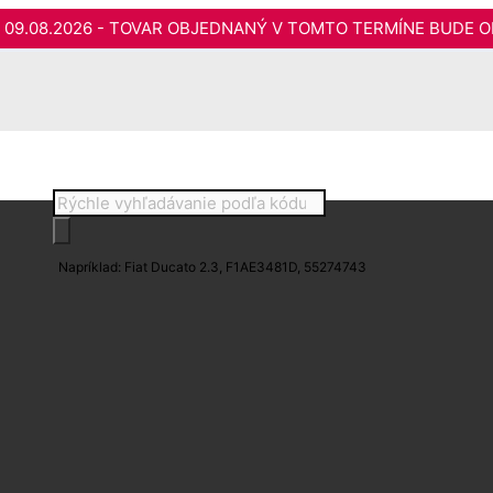
do 09.08.2026 - TOVAR OBJEDNANÝ V TOMTO TERMÍNE BUDE O
Products
search
Napríklad: Fiat Ducato 2.3, F1AE3481D, 55274743