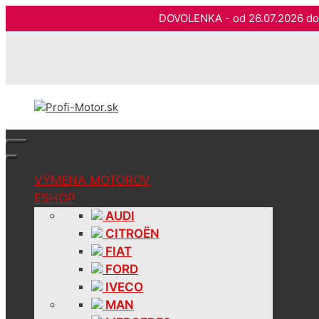
DOVOLENKA - od 26.07.2026 
Preskočiť
na
obsah
VÝMENA MOTOROV
ESHOP
AUDI
CITROËN
FIAT
FORD
IVECO
MAN