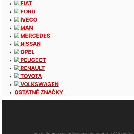
FIAT
FORD
IVECO
MAN
MERCEDES
NISSAN
OPEL
PEUGEOT
RENAULT
TOYOTA
VOLKSWAGEN
OSTATNÉ ZNAČKY
Vykonávame generálne opravy motorov úžitkových 