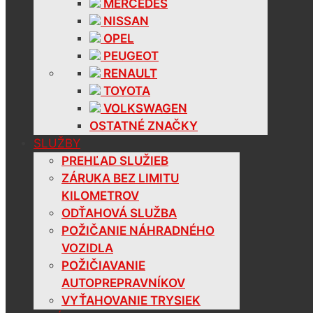
MERCEDES
NISSAN
OPEL
PEUGEOT
RENAULT
TOYOTA
VOLKSWAGEN
OSTATNÉ ZNAČKY
SLUŽBY
PREHĽAD SLUŽIEB
ZÁRUKA BEZ LIMITU
KILOMETROV
ODŤAHOVÁ SLUŽBA
POŽIČANIE NÁHRADNÉHO
VOZIDLA
POŽIČIAVANIE
AUTOPREPRAVNÍKOV
VYŤAHOVANIE TRYSIEK