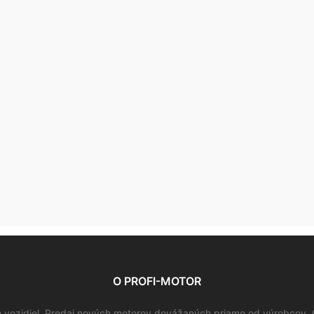
O PROFI-MOTOR
vozidiel. Predaj nových motorov dovážaných priamo od výrobcov. 