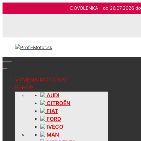
DOVOLENKA - od 26.07.2026 
Preskočiť
na
obsah
VÝMENA MOTOROV
ESHOP
AUDI
CITROËN
FIAT
FORD
IVECO
MAN