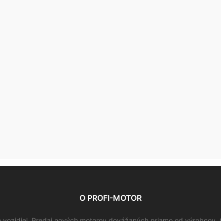
O PROFI-MOTOR
vozidiel. Predaj nových motorov dovážaných priamo od výrobcov. 