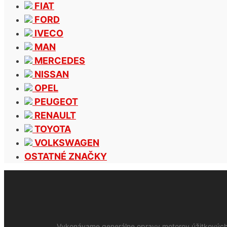
FIAT
FORD
IVECO
MAN
MERCEDES
NISSAN
OPEL
PEUGEOT
RENAULT
TOYOTA
VOLKSWAGEN
OSTATNÉ ZNAČKY
Vykonávame generálne opravy motorov úžitkových 