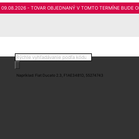
do 09.08.2026 - TOVAR OBJEDNANÝ V TOMTO TERMÍNE BUDE O
Products
search
Napríklad: Fiat Ducato 2.3, F1AE3481D, 55274743