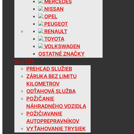
MERCEDES
NISSAN
OPEL
PEUGEOT
RENAULT
TOYOTA
VOLKSWAGEN
OSTATNÉ ZNAČKY
SLUŽBY
PREHĽAD SLUŽIEB
ZÁRUKA BEZ LIMITU
KILOMETROV
ODŤAHOVÁ SLUŽBA
POŽIČANIE
NÁHRADNÉHO VOZIDLA
POŽIČIAVANIE
AUTOPREPRAVNÍKOV
VYŤAHOVANIE TRYSIEK