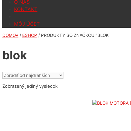
O NÁS
KONTAKT
MÔJ ÚČET
DOMOV
/
ESHOP
/ PRODUKTY SO ZNAČKOU “BLOK”
blok
Zobrazený jediný výsledok