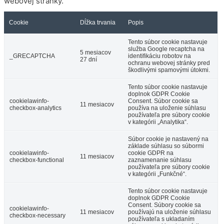
webovej stránky.
Cookie
Dĺžka trvania
Popis
Tento súbor cookie nastavuje
služba Google recaptcha na
5 mesiacov
_GRECAPTCHA
identifikáciu robotov na
27 dní
ochranu webovej stránky pred
škodlivými spamovými útokmi.
Tento súbor cookie nastavuje
doplnok GDPR Cookie
cookielawinfo-
Consent. Súbor cookie sa
11 mesiacov
checkbox-analytics
používa na uloženie súhlasu
používateľa pre súbory cookie
v kategórii „Analytika“.
Súbor cookie je nastavený na
základe súhlasu so súbormi
cookielawinfo-
cookie GDPR na
11 mesiacov
checkbox-functional
zaznamenanie súhlasu
používateľa pre súbory cookie
v kategórii „Funkčné“.
Tento súbor cookie nastavuje
doplnok GDPR Cookie
Consent. Súbory cookie sa
cookielawinfo-
11 mesiacov
používajú na uloženie súhlasu
checkbox-necessary
používateľa s ukladaním