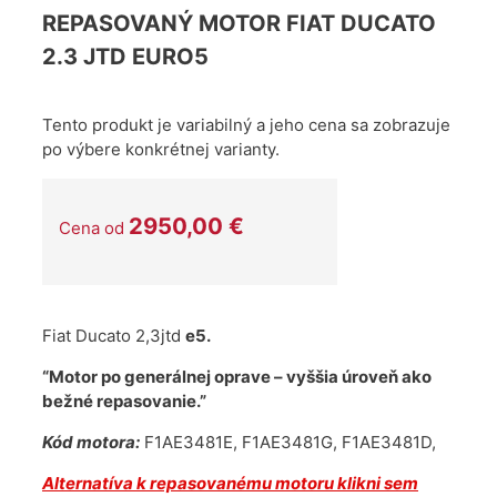
REPASOVANÝ MOTOR FIAT DUCATO
2.3 JTD EURO5
Tento produkt je variabilný a jeho cena sa zobrazuje
po výbere konkrétnej varianty.
2950,00
€
Cena od
Fiat Ducato 2,3jtd
e5.
“Motor po generálnej oprave – vyššia úroveň ako
bežné repasovanie.”
Kód motora:
F1AE3481E, F1AE3481G, F1AE3481D,
Alternatíva k repasovanému motoru klikni sem