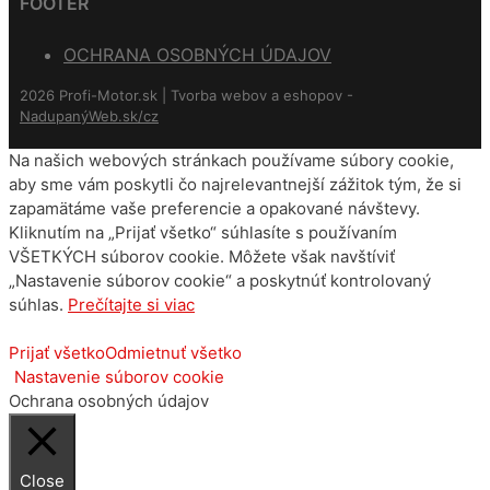
FOOTER
OCHRANA OSOBNÝCH ÚDAJOV
2026 Profi-Motor.sk | Tvorba webov a eshopov -
NadupanýWeb.sk/cz
Na našich webových stránkach používame súbory cookie,
aby sme vám poskytli čo najrelevantnejší zážitok tým, že si
zapamätáme vaše preferencie a opakované návštevy.
Kliknutím na „Prijať všetko“ súhlasíte s používaním
VŠETKÝCH súborov cookie. Môžete však navštíviť
„Nastavenie súborov cookie“ a poskytnúť kontrolovaný
súhlas.
Prečítajte si viac
Prijať všetko
Odmietnuť všetko
Nastavenie súborov cookie
Ochrana osobných údajov
Close