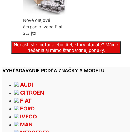
Nové olejové
čerpadlo Iveco Fiat
2.3 jtd
Nenašli ste motor alebo diel, ktorý hľadáte? Máme
riešenia aj mimo štandardnej ponuky.
VYHĽADÁVANIE PODĽA ZNAČKY A MODELU
AUDI
CITROËN
FIAT
FORD
IVECO
MAN