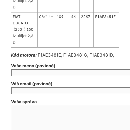
Multijet 2,3
D
FIAT
06/11 –
109
148
2287
F1AE3481E
DUCATO
(250_) 150
Multijet 2,3
D
Kód motora:
F1AE3481E, F1AE3481G, F1AE3481D,
Vaše meno (povinné)
Váš email (povinné)
Vaša správa