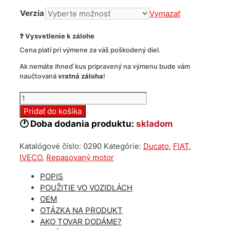
Verzia
Vymazať
❓ Vysvetlenie k zálohe
Cena platí pri výmene za váš poškodený diel.
Ak nemáte ihneď kus pripravený na výmenu bude vám
naučtovaná
vratná záloha
!
množstvo
Repasovaný
Pridať do košíka
motor
🕐 Doba dodania produktu:
skladom
Fiat
Ducato
Katalógové číslo:
0290
Kategórie:
Ducato
,
FIAT
,
2.3
IVECO
,
Repasovaný motor
jtd
Euro5
POPIS
POUŽITIE VO VOZIDLÁCH
OEM
OTÁZKA NA PRODUKT
AKO TOVAR DODÁME?