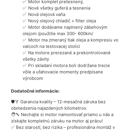
Motor komplet pretesnený,
Nové všetky guferá a tesnenia
Nová olejová vaňa
Nový olejový chladič + filter oleja
Motor dodávame naplnený zábehovým
olejom /použitie max 300- 600km/
Motor ma zmeraný tlak oleja a kompresiu vo
valcoch na testovacej stolici
Na motore prerezané a prekontrolované
všetky závity
Pri skladaní motora boli dodržane trecie
vôle a uťahovacie momenty predpísane
výrobcom
Dodatočné informácie:
🛡️🏅 Garancia kvality – 12-mesačná záruka bez
obmedzenia najazdených kilometrov.
🧑‍🔧 Nechajte si motor namontovať priamo u nás a
získajte kompletnú záruku na motor aj prácu!
✅ Bez starostí, bez rizika – profesionálna montáž v