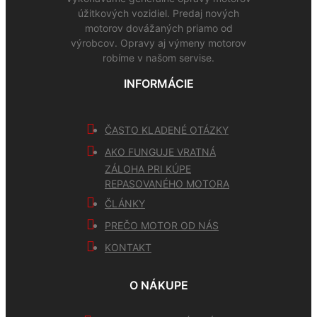
úžitkových vozidiel. Predaj nových
motorov dovážaných priamo od
výrobcov. Opravy aj výmeny motorov
robíme v našom servise.
INFORMÁCIE
ČASTO KLADENÉ OTÁZKY
AKO FUNGUJE VRATNÁ
ZÁLOHA PRI KÚPE
REPASOVANÉHO MOTORA
ČLÁNKY
PREČO MOTOR OD NÁS
KONTAKT
O NÁKUPE