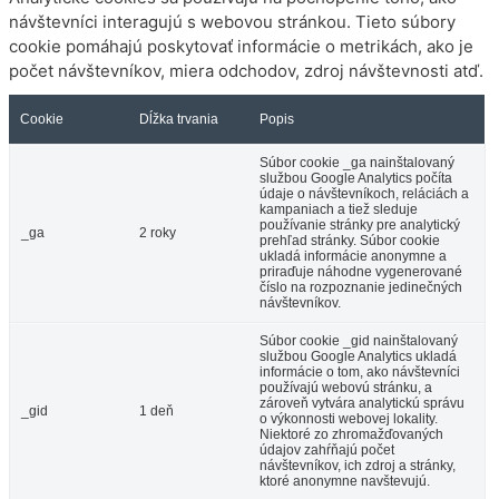
návštevníci interagujú s webovou stránkou. Tieto súbory
cookie pomáhajú poskytovať informácie o metrikách, ako je
počet návštevníkov, miera odchodov, zdroj návštevnosti atď.
Cookie
Dĺžka trvania
Popis
Súbor cookie _ga nainštalovaný
službou Google Analytics počíta
údaje o návštevníkoch, reláciách a
kampaniach a tiež sleduje
používanie stránky pre analytický
_ga
2 roky
prehľad stránky. Súbor cookie
ukladá informácie anonymne a
priraďuje náhodne vygenerované
číslo na rozpoznanie jedinečných
návštevníkov.
Súbor cookie _gid nainštalovaný
službou Google Analytics ukladá
informácie o tom, ako návštevníci
používajú webovú stránku, a
zároveň vytvára analytickú správu
_gid
1 deň
o výkonnosti webovej lokality.
Niektoré zo zhromažďovaných
údajov zahŕňajú počet
návštevníkov, ich zdroj a stránky,
ktoré anonymne navštevujú.