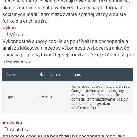
Funkčné súbory cookie pomáhajú vykonávať určité funkcie,
ako je zdieľanie obsahu webovej stránky na platformách
sociálnych médií, zhromažďovanie spätnej väzby a ďalšie
funkcie tretích strán.
Výkon
Výkon
Výkonnostné súbory cookie sa používajú na pochopenie a
analýzu kľúčových indexov výkonnosti webovej stránky, čo
pomáha pri poskytovaní lepšej používateľskej skúsenosti pre
návštevníkov.
Cookie
Dĺžka trvania
Popis
Tento súbor cookie inštaluje služba
Google Universal Analytics, aby
obmedzil počet žiadostí a tým
_gat
1 minuta
obmedzil zhromažďovanie údajov
na stránkach s vysokou
návštevnosťou.
Analytika
Analytika
Analytické cookies sa používajú na pochopenie toho, ako