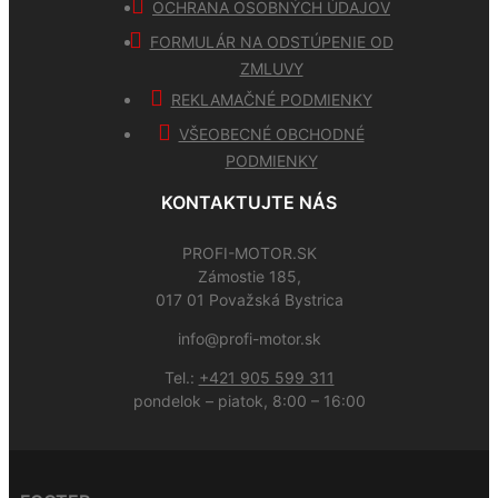
OCHRANA OSOBNÝCH ÚDAJOV
FORMULÁR NA ODSTÚPENIE OD
ZMLUVY
REKLAMAČNÉ PODMIENKY
VŠEOBECNÉ OBCHODNÉ
PODMIENKY
KONTAKTUJTE NÁS
PROFI-MOTOR.SK
Zámostie 185,
017 01 Považská Bystrica
info@profi-motor.sk
Tel.:
+421 905 599 311
pondelok – piatok, 8:00 – 16:00