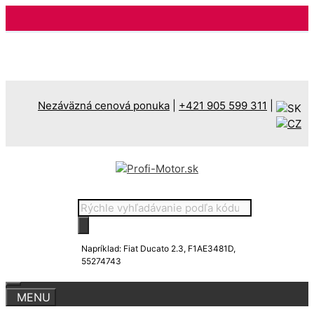
Preskočiť
na
obsah
Nezáväzná cenová ponuka
|
+421 905 599 311
|
Products
search
Napríklad: Fiat Ducato 2.3, F1AE3481D,
55274743