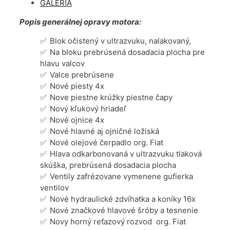
GALÉRIA
Popis generálnej opravy motora:
Blok očistený v ultrazvuku, nalakovaný,
Na bloku prebrúsená dosadacia plocha pre
hlavu valcov
Valce prebrúsene
Nové piesty 4x
Nove piestne krúžky piestne čapy
Nový kľukový hriadeľ
Nové ojnice 4x
Nové hlavné aj ojničné ložiská
Nové olejové čerpadlo org. Fiat
Hlava odkarbonovaná v ultrazvuku tlaková
skúška, prebrúsená dosadacia plocha
Ventily zafrézovane vymenene gufierka
ventilov
Nové hydraulické zdvíhatka a koníky 16x
Nové značkové hlavové šróby a tesnenie
Novy horný reťazový rozvod org. Fiat