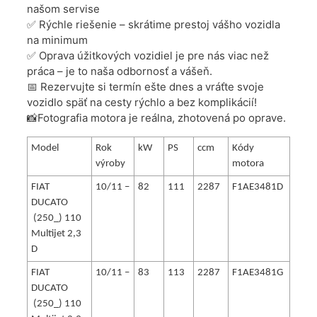
našom servise
✅ Rýchle riešenie – skrátime prestoj vášho vozidla
na minimum
✅ Oprava úžitkových vozidiel je pre nás viac než
práca – je to naša odbornosť a vášeň.
📅 Rezervujte si termín ešte dnes a vráťte svoje
vozidlo späť na cesty rýchlo a bez komplikácií!
📸Fotografia motora je reálna, zhotovená po oprave.
Model
Rok
kW
PS
ccm
Kódy
výroby
motora
FIAT
10/11 –
82
111
2287
F1AE3481D
DUCATO
(250_) 110
Multijet 2,3
D
FIAT
10/11 –
83
113
2287
F1AE3481G
DUCATO
(250_) 110