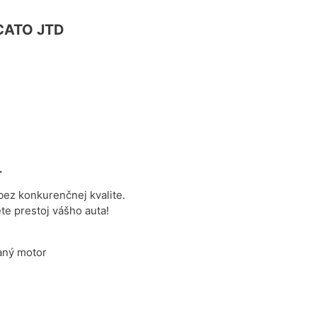
CATO JTD
.
z konkurenčnej kvalite.
te prestoj vášho auta!
aný motor