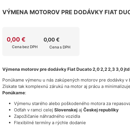
VÝMENA MOTOROV PRE DODÁVKY FIAT DU
0,00
€
0,00
€
Cena bez DPH
Cena s DPH
Výmena motorov pre dodávky Fiat Ducato 2,0 2,2 2,3 3,0 jtd
Ponúkame výmenu u nás zakúpených motorov pre dodávky v be
Získate tak komplexnú zárukú na motor aj prácu a minimalizuje
Ponúkame
:
Výmenu starého alebo poškodeného motora za repasov
Odťah v ramci celej
Slovenskej
aj
Českej republiky
Zapožičanie náhradného vozidla
Flexibilné termíny a rýchle dodanie