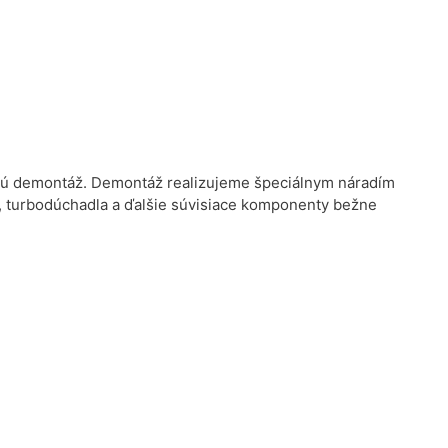
rnú demontáž. Demontáž realizujeme špeciálnym náradím
e, turbodúchadla a ďalšie súvisiace komponenty bežne