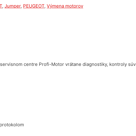
T
,
Jumper
,
PEUGEOT
,
Výmena motorov
servisnom centre Profi-Motor vrátane diagnostiky, kontroly súv
 protokolom