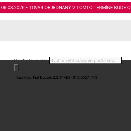
do 09.08.2026 - TOVAR OBJEDNANÝ V TOMTO TERMÍNE BUDE O
Products search
Napríklad: Fiat Ducato 2.3, F1AE3481D, 55274743