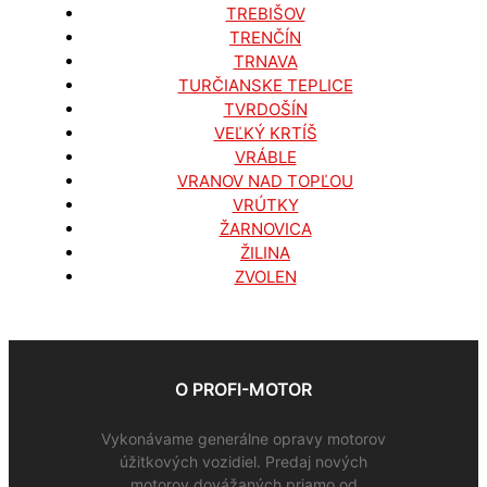
TREBIŠOV
TRENČÍN
TRNAVA
TURČIANSKE TEPLICE
TVRDOŠÍN
VEĽKÝ KRTÍŠ
VRÁBLE
VRANOV NAD TOPĽOU
VRÚTKY
ŽARNOVICA
ŽILINA
ZVOLEN
O PROFI-MOTOR
Vykonávame generálne opravy motorov
úžitkových vozidiel. Predaj nových
motorov dovážaných priamo od