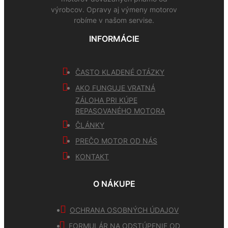
výrobcov. Opravy aj výmeny motorov
robíme v našom servise.
INFORMÁCIE
ČASTO KLADENÉ OTÁZKY
AKO FUNGUJE VRATNÁ
ZÁLOHA PRI KÚPE
REPASOVANÉHO MOTORA
ČLÁNKY
PREČO MOTOR OD NÁS
KONTAKT
O NÁKUPE
OCHRANA OSOBNÝCH ÚDAJOV
FORMULÁR NA ODSTÚPENIE OD