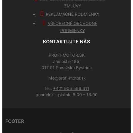
ZMLUVY
REKLAMAČNÉ PODMIENKY
VŠEOBECNÉ OBCHODNÉ
PODMIENKY
KONTAKTUJTE NÁS
PROFI-MOTOR.SK
Zámostie 185,
017 01 Považská Bystrica
info@profi-motor.sk
Tel.:
+421 905 599 311
pondelok – piatok, 8:00 – 16:00
FOOTER