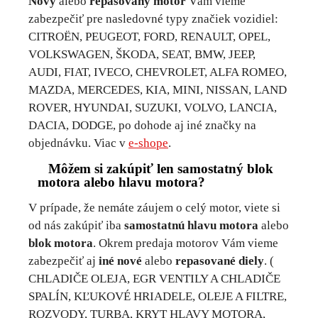
Nový
alebo
repasovaný motor
Vám vieme
zabezpečiť pre nasledovné typy značiek vozidiel:
CITROËN, PEUGEOT, FORD, RENAULT, OPEL,
VOLKSWAGEN, ŠKODA, SEAT, BMW, JEEP,
AUDI, FIAT, IVECO, CHEVROLET, ALFA ROMEO,
MAZDA, MERCEDES, KIA, MINI, NISSAN, LAND
ROVER, HYUNDAI, SUZUKI, VOLVO, LANCIA,
DACIA, DODGE, po dohode aj iné značky na
objednávku. Viac v
e-shope
.
Môžem si zakúpiť len samostatný blok
motora alebo hlavu motora?
V prípade, že nemáte záujem o celý motor, viete si
od nás zakúpiť iba
samostatnú hlavu motora
alebo
blok motora
. Okrem predaja motorov Vám vieme
zabezpečiť aj
iné nové
alebo
repasované diely
. (
CHLADIČE OLEJA, EGR VENTILY A CHLADIČE
SPALÍN, KĽUKOVÉ HRIADELE, OLEJE A FILTRE,
ROZVODY, TURBA, KRYT HLAVY MOTORA,