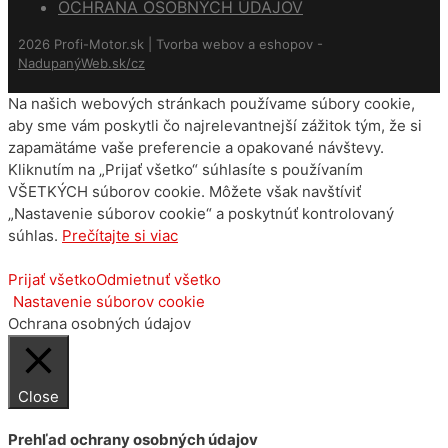
OCHRANA OSOBNÝCH ÚDAJOV
2026 Profi-Motor.sk | Tvorba webov a eshopov -
NadupanýWeb.sk/cz
Na našich webových stránkach používame súbory cookie,
aby sme vám poskytli čo najrelevantnejší zážitok tým, že si
zapamätáme vaše preferencie a opakované návštevy.
Kliknutím na „Prijať všetko“ súhlasíte s používaním
VŠETKÝCH súborov cookie. Môžete však navštíviť
„Nastavenie súborov cookie“ a poskytnúť kontrolovaný
súhlas.
Prečítajte si viac
Prijať všetko
Odmietnuť všetko
Nastavenie súborov cookie
Ochrana osobných údajov
Close
Prehľad ochrany osobných údajov