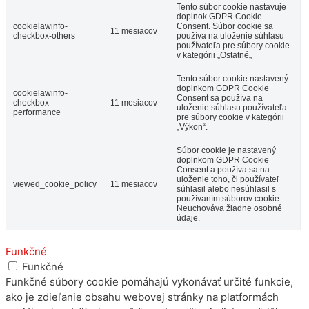
Tento súbor cookie nastavuje
doplnok GDPR Cookie
cookielawinfo-
Consent. Súbor cookie sa
11 mesiacov
checkbox-others
používa na uloženie súhlasu
používateľa pre súbory cookie
v kategórii „Ostatné„
Tento súbor cookie nastavený
doplnkom GDPR Cookie
cookielawinfo-
Consent sa používa na
checkbox-
11 mesiacov
uloženie súhlasu používateľa
performance
pre súbory cookie v kategórii
„Výkon“.
Súbor cookie je nastavený
doplnkom GDPR Cookie
Consent a používa sa na
uloženie toho, či používateľ
viewed_cookie_policy
11 mesiacov
súhlasil alebo nesúhlasil s
používaním súborov cookie.
Neuchováva žiadne osobné
údaje.
Funkčné
Funkčné
Funkčné súbory cookie pomáhajú vykonávať určité funkcie,
ako je zdieľanie obsahu webovej stránky na platformách