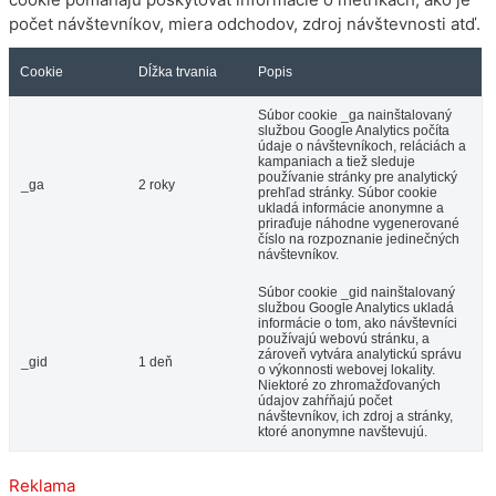
počet návštevníkov, miera odchodov, zdroj návštevnosti atď.
Cookie
Dĺžka trvania
Popis
Súbor cookie _ga nainštalovaný
službou Google Analytics počíta
údaje o návštevníkoch, reláciách a
kampaniach a tiež sleduje
používanie stránky pre analytický
_ga
2 roky
prehľad stránky. Súbor cookie
ukladá informácie anonymne a
priraďuje náhodne vygenerované
číslo na rozpoznanie jedinečných
návštevníkov.
Súbor cookie _gid nainštalovaný
službou Google Analytics ukladá
informácie o tom, ako návštevníci
používajú webovú stránku, a
zároveň vytvára analytickú správu
_gid
1 deň
o výkonnosti webovej lokality.
Niektoré zo zhromažďovaných
údajov zahŕňajú počet
návštevníkov, ich zdroj a stránky,
ktoré anonymne navštevujú.
Reklama