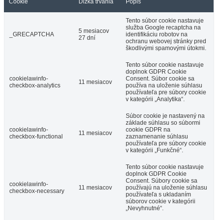
Cookie
Dĺžka trvania
Popis
Tento súbor cookie nastavuje
služba Google recaptcha na
5 mesiacov
_GRECAPTCHA
identifikáciu robotov na
27 dní
ochranu webovej stránky pred
škodlivými spamovými útokmi.
Tento súbor cookie nastavuje
doplnok GDPR Cookie
cookielawinfo-
Consent. Súbor cookie sa
11 mesiacov
checkbox-analytics
používa na uloženie súhlasu
používateľa pre súbory cookie
v kategórii „Analytika“.
Súbor cookie je nastavený na
základe súhlasu so súbormi
cookielawinfo-
cookie GDPR na
11 mesiacov
checkbox-functional
zaznamenanie súhlasu
používateľa pre súbory cookie
v kategórii „Funkčné“.
Tento súbor cookie nastavuje
doplnok GDPR Cookie
Consent. Súbory cookie sa
cookielawinfo-
11 mesiacov
používajú na uloženie súhlasu
checkbox-necessary
používateľa s ukladaním
súborov cookie v kategórii
„Nevyhnutné“.