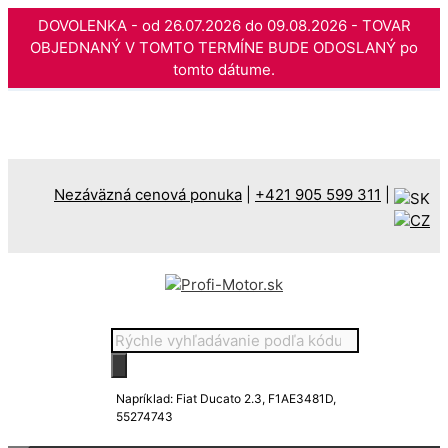
DOVOLENKA - od 26.07.2026 do 09.08.2026 - TOVAR
OBJEDNANÝ V TOMTO TERMÍNE BUDE ODOSLANÝ po
tomto dátume.
Preskočiť
na
obsah
Nezáväzná cenová ponuka
|
+421 905 599 311
|
Products
search
Napríklad: Fiat Ducato 2.3, F1AE3481D,
55274743