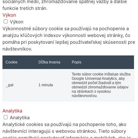
sociálnych médií, zhromažďovanie spätnej väzby a ďalšie
funkcie tretích strán.
Výkon
Výkon
Výkonnostné súbory cookie sa používajú na pochopenie a
analýzu kľúčových indexov výkonnosti webovej stránky, čo
pomáha pri poskytovaní lepšej používateľskej skúsenosti pre
návštevníkov.
Cookie
Dĺžka trvania
Popis
Tento súbor cookie inštaluje služba
Google Universal Analytics, aby
obmedzil počet žiadostí a tým
_gat
1 minuta
obmedzil zhromažďovanie údajov
na stránkach s vysokou
návštevnosťou.
Analytika
Analytika
Analytické cookies sa používajú na pochopenie toho, ako
návštevníci interagujú s webovou stránkou. Tieto súbory
cookie pomáhajú poskytovať informácie o metrikách, ako je