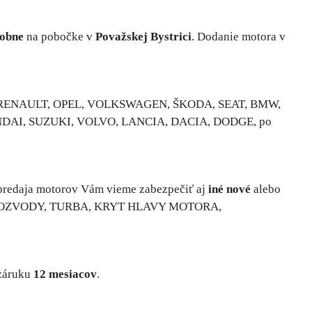
obne
na pobočke v
Považskej Bystrici
. Dodanie motora v
RD, RENAULT, OPEL, VOLKSWAGEN, ŠKODA, SEAT, BMW,
NDAI, SUZUKI, VOLVO, LANCIA, DACIA, DODGE, po
predaja motorov Vám vieme zabezpečiť aj
iné nové
alebo
, ROZVODY, TURBA, KRYT HLAVY MOTORA,
 záruku
12 mesiacov
.