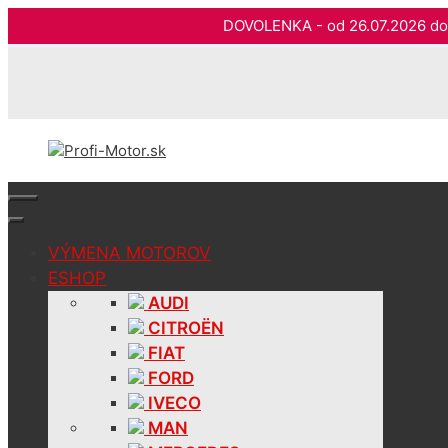
DOVOLENKA - od 26.07.2026 
Preskočiť
na
obsah
VÝMENA MOTOROV
ESHOP
AUDI
CITROËN
FIAT
FORD
IVECO
MAN