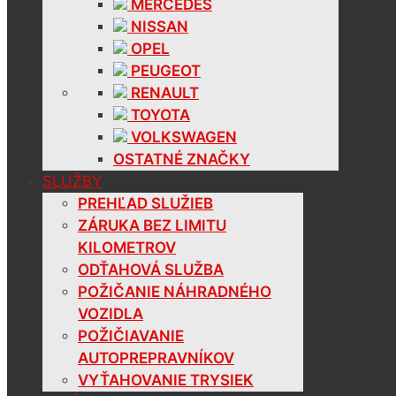
MERCEDES
NISSAN
OPEL
PEUGEOT
RENAULT
TOYOTA
VOLKSWAGEN
OSTATNÉ ZNAČKY
SLUŽBY
PREHĽAD SLUŽIEB
ZÁRUKA BEZ LIMITU
KILOMETROV
ODŤAHOVÁ SLUŽBA
POŽIČANIE NÁHRADNÉHO
VOZIDLA
POŽIČIAVANIE
AUTOPREPRAVNÍKOV
VYŤAHOVANIE TRYSIEK