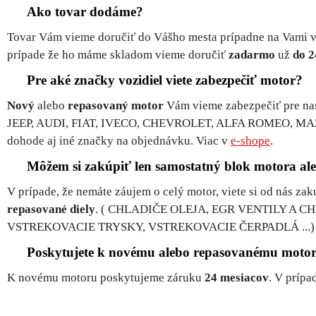
Ako tovar dodáme?
Tovar Vám vieme doručiť do Vášho mesta prípadne na Vami vy
prípade že ho máme skladom vieme doručiť
zadarmo
už
do 2
Pre aké značky vozidiel viete zabezpečiť motor?
Nový
alebo
repasovaný motor
Vám vieme zabezpečiť pre 
JEEP, AUDI, FIAT, IVECO, CHEVROLET, ALFA ROMEO, M
dohode aj iné značky na objednávku. Viac v
e-shope
.
Môžem si zakúpiť len samostatný blok motora al
V prípade, že nemáte záujem o celý motor, viete si od nás zak
repasované diely
. ( CHLADIČE OLEJA, EGR VENTILY A 
VSTREKOVACIE TRYSKY, VSTREKOVACIE ČERPADLÁ ...)
Poskytujete k novému alebo repasovanému motoru
K novému motoru poskytujeme záruku
24 mesiacov
. V príp