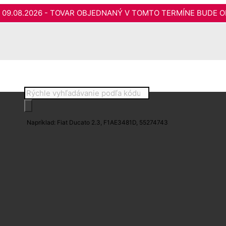
do 09.08.2026 - TOVAR OBJEDNANÝ V TOMTO TERMÍNE BUDE O
Products
search
Napríklad: Fiat Ducato 2.3, F1AE3481D, 55274743