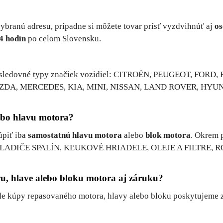
branú adresu, prípadne si môžete tovar prísť vyzdvihnúť aj
os
4 hodín
po celom Slovensku.
nasledovné typy značiek vozidiel: CITROËN, PEUGEOT, FO
AZDA, MERCEDES, KIA, MINI, NISSAN, LAND ROVER, HYU
ebo hlavu motora?
úpiť iba
samostatnú hlavu motora
alebo
blok motora
. Okrem 
CHLADIČE SPALÍN, KĽUKOVÉ HRIADELE, OLEJE A FILTRE
, hlave alebo bloku motora aj záruku?
ade kúpy repasovaného motora, hlavy alebo bloku poskytujeme