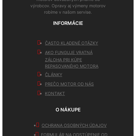
výrobcov. Opravy aj výmeny motorov
robíme v našom servise.
INFORMÁCIE
ČASTO KLADENÉ OTÁZKY
AKO FUNGUJE VRATNÁ
ZÁLOHA PRI KÚPE
REPASOVANÉHO MOTORA
ČLÁNKY
PREČO MOTOR OD NÁS
KONTAKT
O NÁKUPE
OCHRANA OSOBNÝCH ÚDAJOV
FORMULÁR NA ODSTÚPENIE OD