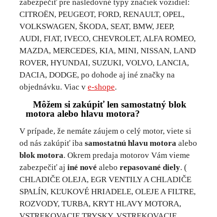
zabezpečiť pre nasledovné typy značiek vozidiel:
CITROËN, PEUGEOT, FORD, RENAULT, OPEL,
VOLKSWAGEN, ŠKODA, SEAT, BMW, JEEP,
AUDI, FIAT, IVECO, CHEVROLET, ALFA ROMEO,
MAZDA, MERCEDES, KIA, MINI, NISSAN, LAND
ROVER, HYUNDAI, SUZUKI, VOLVO, LANCIA,
DACIA, DODGE, po dohode aj iné značky na
objednávku. Viac v
e-shope
.
Môžem si zakúpiť len samostatný blok
motora alebo hlavu motora?
V prípade, že nemáte záujem o celý motor, viete si
od nás zakúpiť iba
samostatnú hlavu motora
alebo
blok motora
. Okrem predaja motorov Vám vieme
zabezpečiť aj
iné nové
alebo
repasované diely
. (
CHLADIČE OLEJA, EGR VENTILY A CHLADIČE
SPALÍN, KĽUKOVÉ HRIADELE, OLEJE A FILTRE,
ROZVODY, TURBA, KRYT HLAVY MOTORA,
VSTREKOVACIE TRYSKY, VSTREKOVACIE