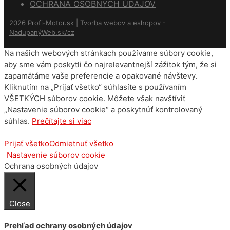
OCHRANA OSOBNÝCH ÚDAJOV
2026 Profi-Motor.sk | Tvorba webov a eshopov -
NadupanýWeb.sk/cz
Na našich webových stránkach používame súbory cookie,
aby sme vám poskytli čo najrelevantnejší zážitok tým, že si
zapamätáme vaše preferencie a opakované návštevy.
Kliknutím na „Prijať všetko“ súhlasíte s používaním
VŠETKÝCH súborov cookie. Môžete však navštíviť
„Nastavenie súborov cookie“ a poskytnúť kontrolovaný
súhlas.
Prečítajte si viac
Prijať všetko
Odmietnuť všetko
Nastavenie súborov cookie
Ochrana osobných údajov
Close
Prehľad ochrany osobných údajov