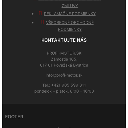
ZMLUVY
REKLAMAČNÉ PODMIENKY
VŠEOBECNÉ OBCHODNÉ
PODMIENKY
KONTAKTUJTE NÁS
PROFI-MOTOR.SK
Zámostie 185,
017 01 Považská Bystrica
info@profi-motor.sk
Tel.:
+421 905 599 311
pondelok – piatok, 8:00 – 16:00
FOOTER