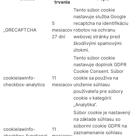
trvania
Tento súbor cookie
nastavuje služba Google
5
recaptcha na identifikáciu
_GRECAPTCHA
mesiacov
robotov na ochranu
27 dní
webovej stránky pred
škodlivými spamovými
útokmi.
Tento súbor cookie
nastavuje doplnok GDPR
Cookie Consent. Súbor
cookielawinfo-
11
cookie sa používa na
checkbox-analytics
mesiacov
uloženie súhlasu
používateľa pre súbory
cookie v kategórii
„Analytika“.
Súbor cookie je nastavený
na základe súhlasu so
súbormi cookie GDPR na
cookielawinfo-
11
zaznamenanie súhlasu
checkbox-functional
mesiacov