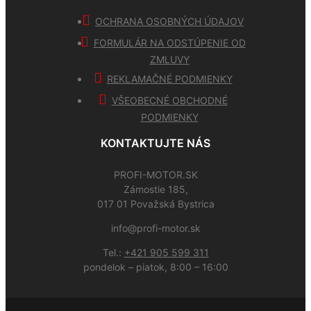
OCHRANA OSOBNÝCH ÚDAJOV
FORMULÁR NA ODSTÚPENIE OD
ZMLUVY
REKLAMAČNÉ PODMIENKY
VŠEOBECNÉ OBCHODNÉ
PODMIENKY
KONTAKTUJTE NÁS
PROFI-MOTOR.SK
Zámostie 185,
017 01 Považská Bystrica
info@profi-motor.sk
Tel.:
+421 905 599 311
pondelok – piatok, 8:00 – 16:00