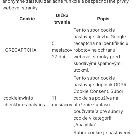
anonymne zaisťujú základné funkcie a bezpečnostné prvky
webovej stránky.
Dĺžka
Cookie
Popis
trvania
Tento súbor cookie
nastavuje služba Google
5
recaptcha na identifikáciu
_GRECAPTCHA
mesiacov
robotov na ochranu
27 dní
webovej stránky pred
škodlivými spamovými
útokmi.
Tento súbor cookie
nastavuje doplnok GDPR
Cookie Consent. Súbor
cookielawinfo-
11
cookie sa používa na
checkbox-analytics
mesiacov
uloženie súhlasu
používateľa pre súbory
cookie v kategórii
„Analytika“.
Súbor cookie je nastavený