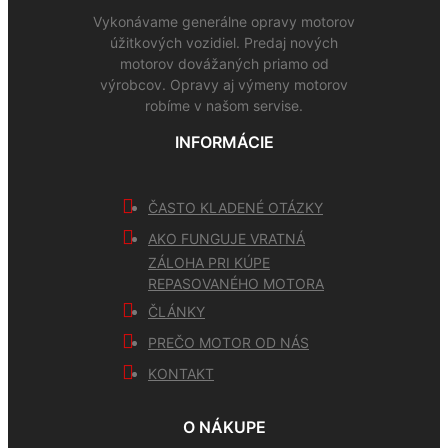
Vykonávame generálne opravy motorov
úžitkových vozidiel. Predaj nových
motorov dovážaných priamo od
výrobcov. Opravy aj výmeny motorov
robíme v našom servise.
INFORMÁCIE
ČASTO KLADENÉ OTÁZKY
AKO FUNGUJE VRATNÁ
ZÁLOHA PRI KÚPE
REPASOVANÉHO MOTORA
ČLÁNKY
PREČO MOTOR OD NÁS
KONTAKT
O NÁKUPE