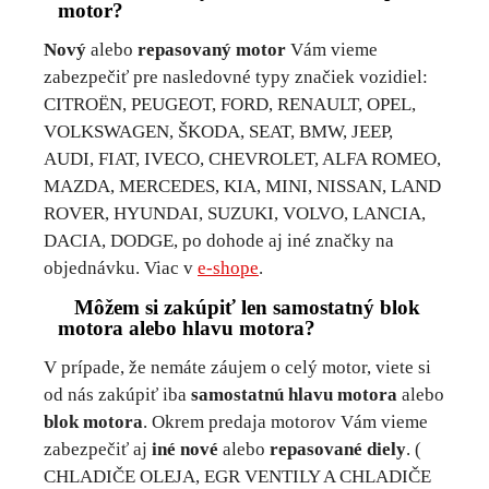
motor?
Nový
alebo
repasovaný motor
Vám vieme
zabezpečiť pre nasledovné typy značiek vozidiel:
CITROËN, PEUGEOT, FORD, RENAULT, OPEL,
VOLKSWAGEN, ŠKODA, SEAT, BMW, JEEP,
AUDI, FIAT, IVECO, CHEVROLET, ALFA ROMEO,
MAZDA, MERCEDES, KIA, MINI, NISSAN, LAND
ROVER, HYUNDAI, SUZUKI, VOLVO, LANCIA,
DACIA, DODGE, po dohode aj iné značky na
objednávku. Viac v
e-shope
.
Môžem si zakúpiť len samostatný blok
motora alebo hlavu motora?
V prípade, že nemáte záujem o celý motor, viete si
od nás zakúpiť iba
samostatnú hlavu motora
alebo
blok motora
. Okrem predaja motorov Vám vieme
zabezpečiť aj
iné nové
alebo
repasované diely
. (
CHLADIČE OLEJA, EGR VENTILY A CHLADIČE