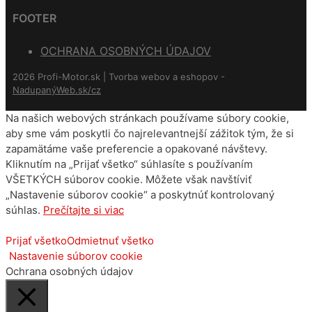
FOOTER
OCHRANA OSOBNÝCH ÚDAJOV
2026 Profi-Motor.sk | Tvorba webov a eshopov -
NadupanýWeb.sk/cz
Na našich webových stránkach používame súbory cookie,
aby sme vám poskytli čo najrelevantnejší zážitok tým, že si
zapamätáme vaše preferencie a opakované návštevy.
Kliknutím na „Prijať všetko“ súhlasíte s používaním
VŠETKÝCH súborov cookie. Môžete však navštíviť
„Nastavenie súborov cookie“ a poskytnúť kontrolovaný
súhlas.
Prečítajte si viac
Prijať všetko
Odmietnuť všetko
Nastavenie súborov cookie
Ochrana osobných údajov