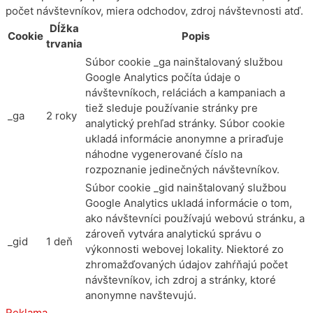
počet návštevníkov, miera odchodov, zdroj návštevnosti atď.
Dĺžka
Cookie
Popis
trvania
Súbor cookie _ga nainštalovaný službou
Google Analytics počíta údaje o
návštevníkoch, reláciách a kampaniach a
tiež sleduje používanie stránky pre
_ga
2 roky
analytický prehľad stránky. Súbor cookie
ukladá informácie anonymne a priraďuje
náhodne vygenerované číslo na
rozpoznanie jedinečných návštevníkov.
Súbor cookie _gid nainštalovaný službou
Google Analytics ukladá informácie o tom,
ako návštevníci používajú webovú stránku, a
zároveň vytvára analytickú správu o
_gid
1 deň
výkonnosti webovej lokality. Niektoré zo
zhromažďovaných údajov zahŕňajú počet
návštevníkov, ich zdroj a stránky, ktoré
anonymne navštevujú.
Reklama